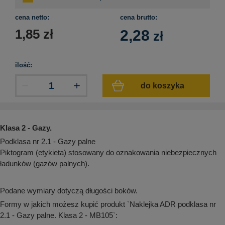
aków drogowych
trowe i hektometrowe
olejowe
wa na zimno
bramowe
cena netto:
cena brutto:
1,85
zł
2,28
e i piktogramy IMO
zł
tura miejska
ci parkowe i miejskie - uliczne
infrastruktury biurowo-magazynowej
e miejskie
ilość:
owery zewnętrzne
 biura
gazynowe i oznakowanie regałów
do koszyka
hali produkcyjnej
rzwi
rzylepne
 drzwi
Klasa 2 - Gazy.
Podklasa nr 2.1 - Gazy palne
Piktogram (etykieta) stosowany do oznakowania niebezpiecznych
ładunków (gazów palnych).
Podane wymiary dotyczą długości boków.
Formy w jakich możesz kupić produkt `Naklejka ADR podklasa nr
2.1 - Gazy palne. Klasa 2 - MB105`: