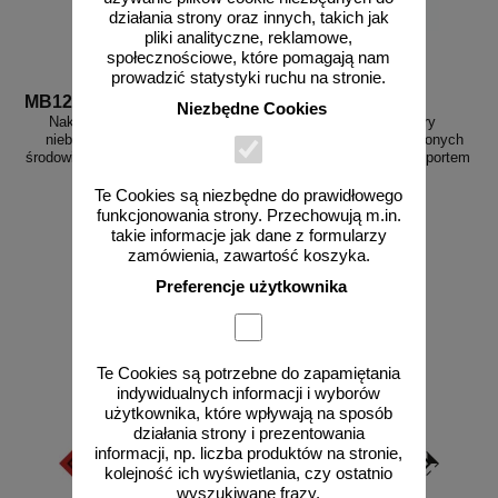
działania strony oraz innych, takich jak
pliki analityczne, reklamowe,
społecznościowe, które pomagają nam
prowadzić statystyki ruchu na stronie.
MB127
MB131
Niezbędne Cookies
Naklejka ADR - Substancja
Naklejka ADR - Towary
niebezpieczna szkodliwa dla
niebezpieczne w ograniczonych
środowiska, ryba, drzewo - MB127
ilościach przewożone transportem
lotniczym - MB131
Te Cookies są niezbędne do prawidłowego
funkcjonowania strony. Przechowują m.in.
takie informacje jak dane z formularzy
zamówienia, zawartość koszyka.
od 2,28 zł
od 2,28 zł
Preferencje użytkownika
1,85 zł netto
1,85 zł netto
do koszyka
do koszyka
Te Cookies są potrzebne do zapamiętania
indywidualnych informacji i wyborów
użytkownika, które wpływają na sposób
działania strony i prezentowania
informacji, np. liczba produktów na stronie,
kolejność ich wyświetlania, czy ostatnio
wyszukiwane frazy.