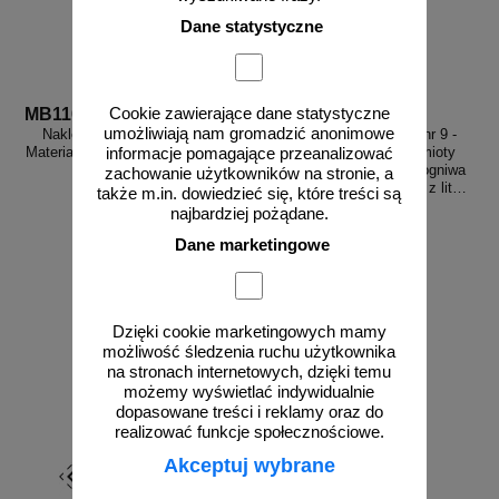
Dane statystyczne
Cookie zawierające dane statystyczne
MB110
MB126a
umożliwiają nam gromadzić anonimowe
Naklejka ADR podklasa nr 3 -
Naklejka ADR podklasa nr 9 -
Materiały ciekłe zapalne. Klasa 3 -
Różne materiały i przedmioty
informacje pomagające przeanalizować
MB110
niebezpieczne. Klasa 9 - ogniwa
zachowanie użytkowników na stronie, a
akumulatory litowo-jonowe, z litem
także m.in. dowiedzieć się, które treści są
metalicznym - MB126a
najbardziej pożądane.
Dane marketingowe
od 2,28 zł
od 2,28 zł
1,85 zł netto
1,85 zł netto
do koszyka
do koszyka
Dzięki cookie marketingowych mamy
możliwość śledzenia ruchu użytkownika
na stronach internetowych, dzięki temu
możemy wyświetlać indywidualnie
dopasowane treści i reklamy oraz do
realizować funkcje społecznościowe.
Akceptuj wybrane