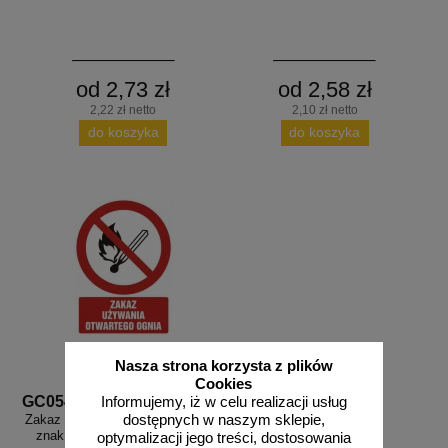
od 2,73 zł
od 2,58 zł
2,22 zł netto
2,10 zł netto
do koszyka
do koszyka
Nasza strona korzysta z plików
Cookies
GC054
Informujemy, iż w celu realizacji usług
dostępnych w naszym sklepie,
Zakaz używania otwartego ognia -
znak bhp zakazujący - GC054
optymalizacji jego treści, dostosowania