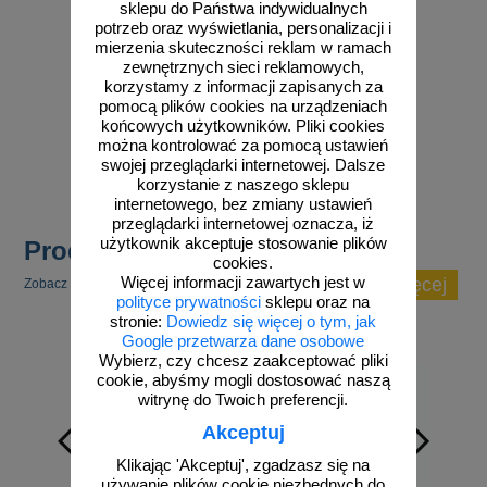
sklepu do Państwa indywidualnych
potrzeb oraz wyświetlania, personalizacji i
mierzenia skuteczności reklam w ramach
zewnętrznych sieci reklamowych,
korzystamy z informacji zapisanych za
od 2,96 zł
pomocą plików cookies na urządzeniach
końcowych użytkowników. Pliki cookies
2,41 zł netto
można kontrolować za pomocą ustawień
do koszyka
swojej przeglądarki internetowej. Dalsze
korzystanie z naszego sklepu
internetowego, bez zmiany ustawień
przeglądarki internetowej oznacza, iż
użytkownik akceptuje stosowanie plików
Produkty popularne
cookies.
Więcej informacji zawartych jest w
zobacz więcej
Zobacz inne popularne produkty w tej kategorii.
polityce prywatności
sklepu oraz na
stronie:
Dowiedz się więcej o tym, jak
Google przetwarza dane osobowe
Wybierz, czy chcesz zaakceptować pliki
cookie, abyśmy mogli dostosować naszą
witrynę do Twoich preferencji.
Akceptuj
Klikając 'Akceptuj', zgadzasz się na
używanie plików cookie niezbędnych do