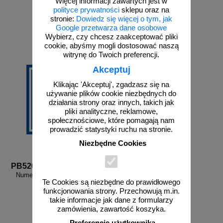
Więcej informacji zawartych jest w
od 4,02 zł
od 4,02 zł
polityce prywatności
sklepu oraz na
stronie:
Dowiedz się więcej o tym, jak
3,27 zł netto
3,27 zł netto
Google przetwarza dane osobowe
do koszyka
do koszyka
Wybierz, czy chcesz zaakceptować pliki
cookie, abyśmy mogli dostosować naszą
witrynę do Twoich preferencji.
Akceptuj
Klikając 'Akceptuj', zgadzasz się na
używanie plików cookie niezbędnych do
działania strony oraz innych, takich jak
pliki analityczne, reklamowe,
społecznościowe, które pomagają nam
prowadzić statystyki ruchu na stronie.
Niezbędne Cookies
PB520
Numer 20 - znak informacyjny -
Te Cookies są niezbędne do prawidłowego
PB520
funkcjonowania strony. Przechowują m.in.
takie informacje jak dane z formularzy
zamówienia, zawartość koszyka.
Preferencje użytkownika