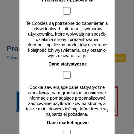
od 4,02 zł
3,27 zł netto
do koszyka
Te Cookies są potrzebne do zapamiętania
indywidualnych informacji i wyborów
użytkownika, które wpływają na sposób
działania strony i prezentowania
informacji, np. liczba produktów na stronie,
Produkty popularne
kolejność ich wyświetlania, czy ostatnio
wyszukiwane frazy.
zobacz więcej
Zobacz inne popularne produkty w tej kategorii.
Dane statystyczne
Cookie zawierające dane statystyczne
umożliwiają nam gromadzić anonimowe
informacje pomagające przeanalizować
zachowanie użytkowników na stronie, a
także m.in. dowiedzieć się, które treści są
najbardziej pożądane.
Dane marketingowe