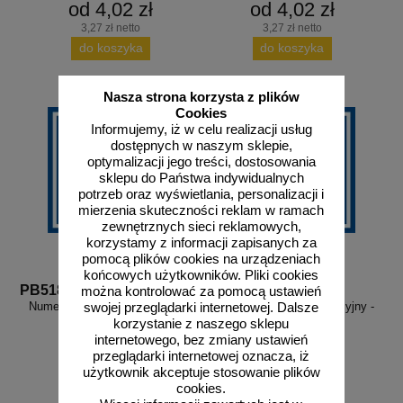
od 4,02 zł
od 4,02 zł
3,27 zł netto
3,27 zł netto
do koszyka
do koszyka
Nasza strona korzysta z plików
Cookies
Informujemy, iż w celu realizacji usług
dostępnych w naszym sklepie,
optymalizacji jego treści, dostosowania
sklepu do Państwa indywidualnych
potrzeb oraz wyświetlania, personalizacji i
mierzenia skuteczności reklam w ramach
zewnętrznych sieci reklamowych,
korzystamy z informacji zapisanych za
pomocą plików cookies na urządzeniach
końcowych użytkowników. Pliki cookies
PB518
PB519
można kontrolować za pomocą ustawień
Numer 18 - znak informacyjny -
Numer 19 - znak informacyjny -
swojej przeglądarki internetowej. Dalsze
PB518
PB519
korzystanie z naszego sklepu
internetowego, bez zmiany ustawień
przeglądarki internetowej oznacza, iż
użytkownik akceptuje stosowanie plików
cookies.