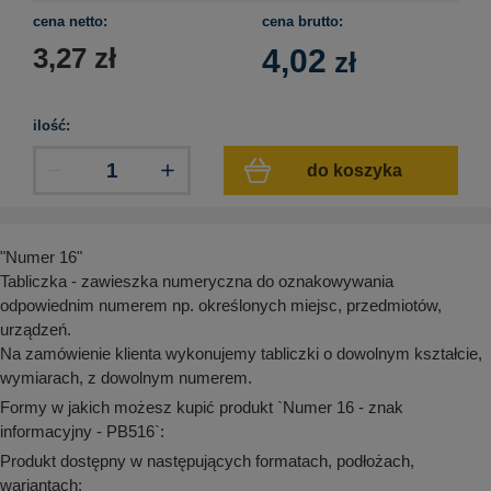
aków drogowych
trowe i hektometrowe
olejowe
cena netto:
cena brutto:
wa na zimno
bramowe
3,27
zł
4,02
zł
e i piktogramy IMO
tura miejska
ci parkowe i miejskie - uliczne
infrastruktury biurowo-magazynowej
ilość:
e miejskie
owery zewnętrzne
 biura
do koszyka
gazynowe i oznakowanie regałów
hali produkcyjnej
rzwi
rzylepne
 drzwi
"Numer 16"
Tabliczka - zawieszka numeryczna do oznakowywania
odpowiednim numerem np. określonych miejsc, przedmiotów,
urządzeń.
Na zamówienie klienta wykonujemy tabliczki o dowolnym kształcie,
wymiarach, z dowolnym numerem.
Formy w jakich możesz kupić produkt `Numer 16 - znak
informacyjny - PB516`:
Produkt dostępny w następujących formatach, podłożach,
wariantach: