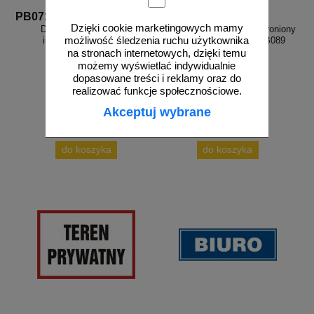
PB071
PB089
Dzięki cookie marketingowych mamy
Do biura w lewo - znak
Teren prywatny wstęp wzbroniony
możliwość śledzenia ruchu użytkownika
informacyjny - PB071
- znak informacyjny - PB089
na stronach internetowych, dzięki temu
możemy wyświetlać indywidualnie
dopasowane treści i reklamy oraz do
realizować funkcje społecznościowe.
Akceptuj wybrane
od 27,36 zł
od 43,16 zł
22,24 zł netto
35,09 zł netto
do koszyka
do koszyka