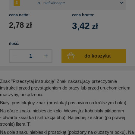
aków drogowych
trowe i hektometrowe
olejowe
wa na zimno
bramowe
cena netto:
cena brutto:
e i piktogramy IMO
tura miejska
2,78
zł
3,42
zł
ci parkowe i miejskie - uliczne
infrastruktury biurowo-magazynowej
e miejskie
owery zewnętrzne
 biura
ilość:
gazynowe i oznakowanie regałów
hali produkcyjnej
do koszyka
rzwi
rzylepne
 drzwi
Znak "Przeczytaj instrukcję" Znak nakazujący przeczytanie
instrukcji przed przystąpieniem do pracy lub przed uruchomieniem
maszyny, urządzenia.
Biały, prostokątny znak (prostokąt postawion na krótszym boku).
Na górze znaku niebieskie koło. Wewnątrz koła biały piktogram
-
otwarta książka (isntrukcja bhp). Na jednej ze stron (po prawej
stronie) litera "i".
Na dole znaku niebieski prostokąt (położony na dłuższym boku). Na