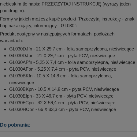
niebieskim tle napis: PRZECZYTAJ INSTRUKCJĘ (wyrazy jeden
pod drugim).
Formy w jakich możesz kupić produkt `Przeczytaj instrukcję - znak
bhp nakazujący, informujący - GL030`:
Produkt dostępny w następujących formatach, podłożach,
wariantach:
GL030DJfn - 21 X 29,7 cm - folia samoprzylepna, nieświecące
GL030DJpn - 21 X 29,7 cm - płyta PCV, nieświecące
GL030AFfn - 5,25 X 7,4 cm - folia samoprzylepna, nieświecące
GL030AFpn - 5,25 X 7,4 cm - płyta PCV, nieświecące
GL030BKfn - 10,5 X 14,8 cm - folia samoprzylepna,
nieświecące
GL030BKpn - 10,5 X 14,8 cm - płyta PCV, nieświecące
GL030EIpn - 33 X 46,7 cm - płyta PCV, nieświecące
GL030FCpn - 42 X 59,4 cm - płyta PCV, nieświecące
GL030HCpn - 66 X 93,3 cm - płyta PCV, nieświecące
Do pobrania: