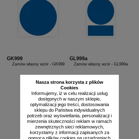
GK999
GL999a
Zamów własny wzór - GK999
Zamów własny wzór - GL999a
Nasza strona korzysta z plików
Cookies
Informujemy, iż w celu realizacji usług
dostępnych w naszym sklepie,
optymalizacji jego treści, dostosowania
sklepu do Państwa indywidualnych
potrzeb oraz wyświetlania, personalizacji i
zobacz
zobacz
mierzenia skuteczności reklam w ramach
zewnętrznych sieci reklamowych,
korzystamy z informacji zapisanych za
pomocą plików cookies na urządzeniach