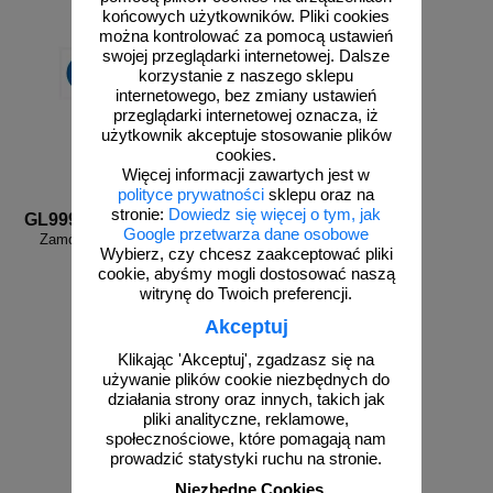
końcowych użytkowników. Pliki cookies
można kontrolować za pomocą ustawień
swojej przeglądarki internetowej. Dalsze
korzystanie z naszego sklepu
internetowego, bez zmiany ustawień
przeglądarki internetowej oznacza, iż
użytkownik akceptuje stosowanie plików
cookies.
Więcej informacji zawartych jest w
polityce prywatności
sklepu oraz na
stronie:
Dowiedz się więcej o tym, jak
GL999b
Google przetwarza dane osobowe
Zamów własny wzór - GL999b
Wybierz, czy chcesz zaakceptować pliki
cookie, abyśmy mogli dostosować naszą
witrynę do Twoich preferencji.
Akceptuj
Klikając 'Akceptuj', zgadzasz się na
używanie plików cookie niezbędnych do
działania strony oraz innych, takich jak
pliki analityczne, reklamowe,
zobacz
społecznościowe, które pomagają nam
prowadzić statystyki ruchu na stronie.
Niezbędne Cookies