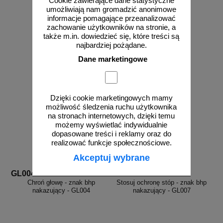
Cookie zawierające dane statystyczne
umożliwiają nam gromadzić anonimowe
od 2,96 zł
od 2,96 zł
informacje pomagające przeanalizować
zachowanie użytkowników na stronie, a
2,41 zł netto
2,41 zł netto
także m.in. dowiedzieć się, które treści są
do koszyka
do koszyka
najbardziej pożądane.
Dane marketingowe
Dzięki cookie marketingowych mamy
możliwość śledzenia ruchu użytkownika
na stronach internetowych, dzięki temu
możemy wyświetlać indywidualnie
dopasowane treści i reklamy oraz do
realizować funkcje społecznościowe.
Akceptuj wybrane
GL004
GL007
Chroń głowę - znak bhp
Stosuj ochronę stóp - znak bhp
nakazujący - GL004
nakazujący - GL007