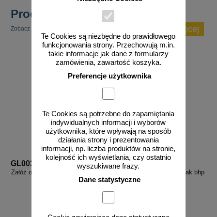
Produkty popularne
zobacz więcej
Zobacz inne popularne produkty w tej kategorii.
Te Cookies są niezbędne do prawidłowego
funkcjonowania strony. Przechowują m.in.
takie informacje jak dane z formularzy
zamówienia, zawartość koszyka.
Preferencje użytkownika
Te Cookies są potrzebne do zapamiętania
indywidualnych informacji i wyborów
użytkownika, które wpływają na sposób
działania strony i prezentowania
informacji, np. liczba produktów na stronie,
kolejność ich wyświetlania, czy ostatnio
GL003
GL005
wyszukiwane frazy.
Załóż okulary ochronne - znak bhp
Stosuj ochronę słuchu - znak bhp
Dane statystyczne
nakazujący - GL003
nakazujący - GL005