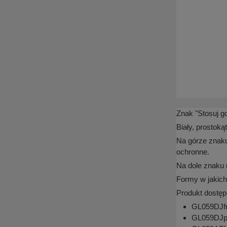
Znak "Stosuj g
Biały, prostok
Na górze znaku
ochronne.
Na dole znaku 
Formy w jakich
Produkt dostęp
GL059DJfn 
GL059DJpn