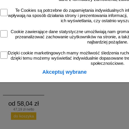
Te Cookies są potrzebne do zapamiętania indywidualnych in
wpływają na sposób działania strony i prezentowania informacji, 
ich wyświetlania, czy ostatnio wysz
Cookie zawierające dane statystyczne umożliwiają nam grom
przeanalizować zachowanie użytkowników na stronie, a także 
najbardziej pożądane.
Dzięki cookie marketingowych mamy możliwość śledzenia ruchu
dzięki temu możemy wyświetlać indywidualnie dopasowane treś
społecznościowe.
dodatkowych przylepców do znaków -
100 szt.
Akceptuj wybrane
od 58,04 zł
47,19 zł netto
do koszyka