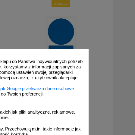
zobacz
 sklepu do Państwa indywidualnych potrzeb
h, korzystamy z informacji zapisanych za
GL999a
pomocą ustawień swojej przeglądarki
akazujący,
Zamów własny wzór - GL999a
etowej oznacza, iż użytkownik akceptuje
 jak Google przetwarza dane osobowe
o Twoich preferencji.
akich jak pliki analityczne, reklamowe,
onie.
. Przechowują m.in. takie informacje jak
zobacz
rtość koszyka.