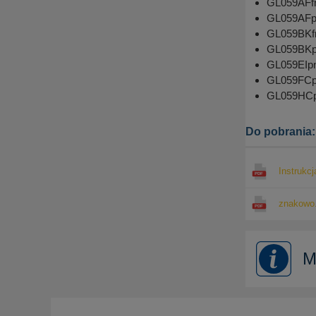
GL059AFfn 
GL059AFpn 
GL059BKfn 
GL059BKpn
GL059EIpn 
GL059FCpn
GL059HCpn
Do pobrania:
Instrukcj
znakowo.
M