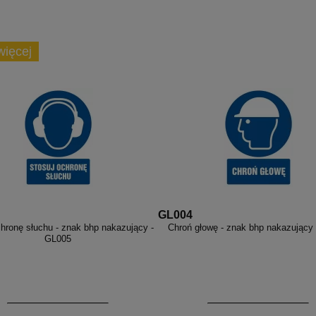
więcej
GL004
chronę słuchu - znak bhp nakazujący -
Chroń głowę - znak bhp nakazujący
GL005