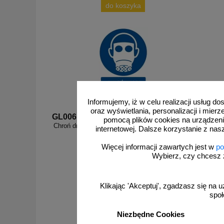
do koszyka
Informujemy, iż w celu realizacji usług 
oraz wyświetlania, personalizacji i mie
GL006
GL009
pomocą plików cookies na urządzeni
Chroń drogi oddechowe - znak bhp nakazujący -
Ochraniaj
internetowej. Dalsze korzystanie z nas
GL006
Więcej informacji zawartych jest w
po
Wybierz, czy chcesz 
Klikając 'Akceptuj', zgadzasz się na u
od 2,96 zł
społ
2,41 zł netto
Niezbędne Cookies
do koszyka