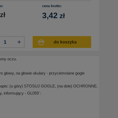
o:
cena brutto:
zł
3,42
zł
do koszyka
rony oczu.
ys głowy, na głowie okulary - przyciemniane gogle
tle napis: (u góry) STOSUJ GOGLE, (na dole) OCHRONNE.
, informujący - GL059`: