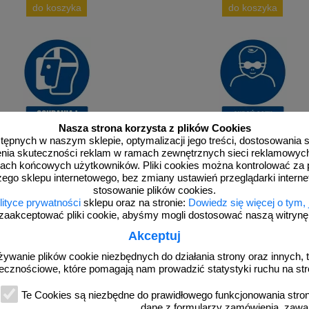
do koszyka
do koszyka
Nasza strona korzysta z plików Cookies
dostępnych w naszym sklepie, optymalizacji jego treści, dostosowania
rzenia skuteczności reklam w ramach zewnętrznych sieci reklamowyc
GL056
ach końcowych użytkowników. Pliki cookies można kontrolować za 
 twarz - znak bhp nakazujący - GL009
Chroń oczy niemowlęcia - znak bhp n
zego sklepu internetowego, bez zmiany ustawień przeglądarki intern
informujący - GL056
stosowanie plików cookies.
lityce prywatności
sklepu oraz na stronie:
Dowiedz się więcej o tym,
zaakceptować pliki cookie, abyśmy mogli dostosować naszą witrynę d
Akceptuj
żywanie plików cookie niezbędnych do działania strony oraz innych, t
od 2,96 zł
od 2,96 zł
ecznościowe, które pomagają nam prowadzić statystyki ruchu na str
2,41 zł netto
2,41 zł netto
Te Cookies są niezbędne do prawidłowego funkcjonowania strony
do koszyka
do koszyka
dane z formularzy zamówienia, zawa