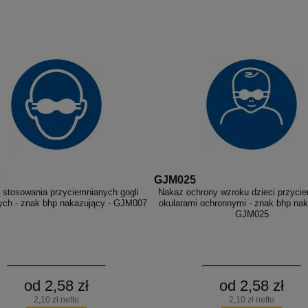
7
GJM025
 stosowania przyciemnianych gogli
Nakaz ochrony wzroku dzieci przyci
ych - znak bhp nakazujący - GJM007
okularami ochronnymi - znak bhp nak
GJM025
od 2,58 zł
od 2,58 zł
2,10 zł netto
2,10 zł netto