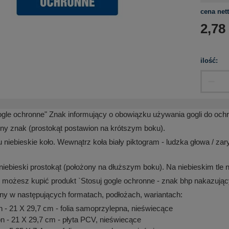
cena nett
2,78
ilość:
ogle ochronne" Znak informujący o obowiązku używania gogli do och
ątny znak (prostokąt postawion na krótszym boku).
 niebieskie koło. Wewnątrz koła biały piktogram -
ludzka głowa / zar
niebieski prostokąt (położony na dłuższym boku). Na niebieskim 
 możesz kupić produkt `Stosuj gogle ochronne - znak bhp nakazujący
ny w następujących formatach, podłożach, wariantach:
- 21 X 29,7 cm - folia samoprzylepna, nieświecące
 - 21 X 29,7 cm - płyta PCV, nieświecące