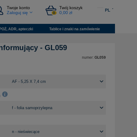
Twoje konto
Twój koszyk
PL
Zaloguj się
0,00 zł
0
POŻ, ADR, apteczki
Tablice i znaki na zamówienie
informujący - GL059
numer:
GL059
: