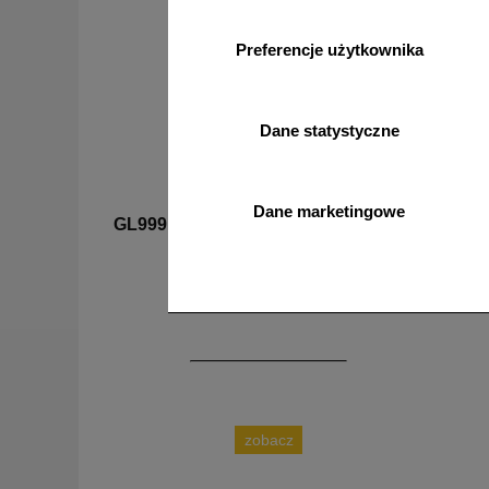
Preferencje użytkownika
Dane statystyczne
Dane marketingowe
GL999b
UB113
Zamów własny wzór - GL999b
Zestaw 
zobacz