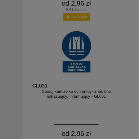
od 2,96 zł
2,41 zł netto
do koszyka
GL031
Stosuj kamizelkę ochronną - znak bhp
nakazujący, informujący - GL031
od 2,96 zł