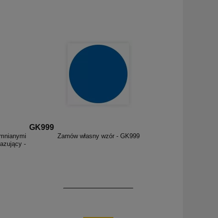
GK999
emnianymi
Zamów własny wzór - GK999
azujący -