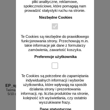
pliki analityczne, reklamowe,
społecznościowe, które pomagają nam
od 37,64 zł
od 37,64 zł
prowadzić statystyki ruchu na stronie.
30,60 zł netto
30,60 zł netto
Niezbędne Cookies
do koszyka
do koszyka
Te Cookies są niezbędne do prawidłowego
funkcjonowania strony. Przechowują m.in.
takie informacje jak dane z formularzy
zamówienia, zawartość koszyka.
Preferencje użytkownika
Te Cookies są potrzebne do zapamiętania
indywidualnych informacji i wyborów
użytkownika, które wpływają na sposób
EP_sp13
działania strony i prezentowania
Taśma samoprzylepna na podłogę
informacji, np. liczba produktów na stronie,
5/10 cm x 33m - biało-niebieska
kolejność ich wyświetlania, czy ostatnio
wyszukiwane frazy.
Dane statystyczne