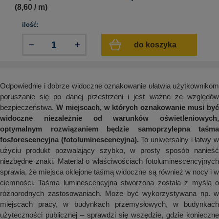
aków drogowych
trowe i hektometrowe
olejowe
(8,60 / m)
wa na zimno
bramowe
ilość:
e i piktogramy IMO
tura miejska
do koszyka
ci parkowe i miejskie - uliczne
infrastruktury biurowo-magazynowej
e miejskie
owery zewnętrzne
 biura
gazynowe i oznakowanie regałów
hali produkcyjnej
Odpowiednie i dobrze widoczne oznakowanie ułatwia użytkownikom
rzwi
poruszanie się po danej przestrzeni i jest ważne ze względów
rzylepne
bezpieczeństwa.
W miejscach, w których oznakowanie musi by
 drzwi
widoczne niezależnie od warunków oświetleniowych,
optymalnym rozwiązaniem będzie samoprzylepna taśma
fosforescencyjna (fotoluminescencyjna).
To uniwersalny i łatwy 
użyciu produkt pozwalający szybko, w prosty sposób nanieść
niezbędne znaki. Materiał o właściwościach fotoluminescencyjnych
sprawia, że miejsca oklejone taśmą widoczne są również w nocy i w
ciemności. Taśma luminescencyjna stworzona została z myślą o
różnorodnych zastosowaniach. Może być wykorzystywana np. w
miejscach pracy, w budynkach przemysłowych, w budynkach
użyteczności publicznej – sprawdzi się wszędzie, gdzie konieczne