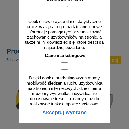
od 37,64 zł
30,60 zł netto
Cookie zawierające dane statystyczne
do koszyka
umożliwiają nam gromadzić anonimowe
informacje pomagające przeanalizować
zachowanie użytkowników na stronie, a
także m.in. dowiedzieć się, które treści są
najbardziej pożądane.
Produkty popularne
Dane marketingowe
zobacz więcej
Zobacz inne popularne produkty w tej kategorii.
Dzięki cookie marketingowych mamy
możliwość śledzenia ruchu użytkownika
na stronach internetowych, dzięki temu
możemy wyświetlać indywidualnie
dopasowane treści i reklamy oraz do
realizować funkcje społecznościowe.
Akceptuj wybrane