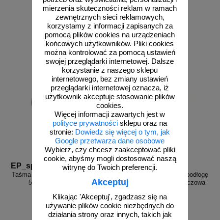
mierzenia skuteczności reklam w ramach
od 37,64 zł
od 37,64 zł
zewnętrznych sieci reklamowych,
30,60 zł netto
30,60 zł netto
korzystamy z informacji zapisanych za
do koszyka
do koszyka
pomocą plików cookies na urządzeniach
końcowych użytkowników. Pliki cookies
można kontrolować za pomocą ustawień
swojej przeglądarki internetowej. Dalsze
korzystanie z naszego sklepu
internetowego, bez zmiany ustawień
przeglądarki internetowej oznacza, iż
użytkownik akceptuje stosowanie plików
cookies.
Więcej informacji zawartych jest w
polityce prywatności
sklepu oraz na
stronie:
Dowiedz się więcej o tym, jak
Google przetwarza dane osobowe
Wybierz, czy chcesz zaakceptować pliki
cookie, abyśmy mogli dostosować naszą
EP_sp11
EP_sp12
witrynę do Twoich preferencji.
Taśma samoprzylepna na podłogę
Taśma samoprzylepna na podłogę
Akceptuj
5/10 cm x 33m - szara
5/10 cm x 33m - pomarańczowa
Klikając 'Akceptuj', zgadzasz się na
używanie plików cookie niezbędnych do
działania strony oraz innych, takich jak