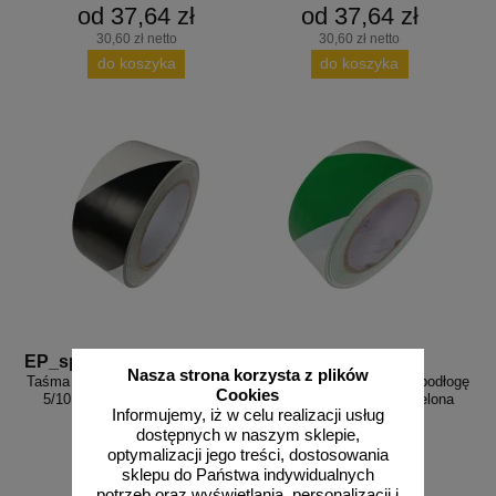
od 37,64 zł
od 37,64 zł
30,60 zł netto
30,60 zł netto
do koszyka
do koszyka
EP_sp9
EP_sp10
Nasza strona korzysta z plików
Taśma samoprzylepna na podłogę
Taśma samoprzylepna na podłogę
Cookies
5/10 cm x 33m - biało-czarna
5/10 cm x 33m - biało-zielona
Informujemy, iż w celu realizacji usług
dostępnych w naszym sklepie,
optymalizacji jego treści, dostosowania
sklepu do Państwa indywidualnych
potrzeb oraz wyświetlania, personalizacji i