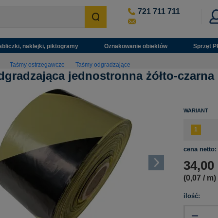
721 711 711
abliczki, naklejki, piktogramy
Oznakowanie obiektów
Sprzęt P
Taśmy ostrzegawcze
Taśmy odgradzające
gradzająca jednostronna żółto-czarna
WARIANT
cena netto:
34,00
(0,07 / m)
ilość: