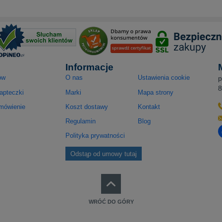
Informacje
ów
O nas
Ustawienia cookie
p
8
apteczki
Marki
Mapa strony
amówienie
Koszt dostawy
Kontakt
Regulamin
Blog
O
Polityka prywatności
Odstąp od umowy tutaj
WRÓĆ DO GÓRY