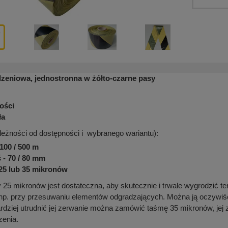
eniowa, jednostronna w żółto-czarne pasy
kości
ła
eżności od dostępności i wybranego wariantu):
100 / 500 m
 - 70 / 80 mm
25 lub 35 mikronów
5 mikronów jest dostateczna, aby skutecznie i trwale wygrodzić tere
, np. przy przesuwaniu elementów odgradzających. Można ją oczywiśc
rdziej utrudnić jej zerwanie można zamówić taśmę 35 mikronów, je
zenia.