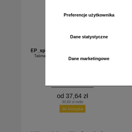
Preferencje użytkownika
Dane statystyczne
EP_sp6
Taśma samoprzylepna na podłogę 5/10 cm x
Dane marketingowe
33m - żółto-czarna
od 37,64 zł
30,60 zł netto
do koszyka