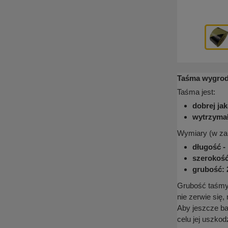
Taśma wygrodz
Taśma jest:
dobrej ja
wytrzyma
Wymiary (w zal
długość - 
szerokość
grubość: 
Grubość taśmy 2
nie zerwie się
Aby jeszcze ba
celu jej uszkod