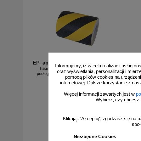
EP_ap3
EP_ap2
Informujemy, iż w celu realizacji usług 
Taśma antypoślizgowa samoprzylepna na
Taśma
oraz wyświetlania, personalizacji i mie
podłogę 2,5/5/10/15 cm x 18m - żółto-czarna
podło
pomocą plików cookies na urządzeni
internetowej. Dalsze korzystanie z nas
Więcej informacji zawartych jest w
po
Wybierz, czy chcesz 
od 60,27 zł
49,00 zł netto
Klikając 'Akceptuj', zgadzasz się na u
społ
do koszyka
Niezbędne Cookies