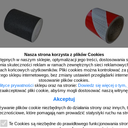
Nasza strona korzysta z plików Cookies
EP_odbl_10
dostępnych w naszym sklepie, optymalizacji jego treści, dostosowania
 antypoślizgowa samoprzylepna na
Taśma odblaskowa samoprzyle
rzenia skuteczności reklam w ramach zewnętrznych sieci reklamowyc
gę 2,5/5/10/15 cm x 18m - czarna
mikropryzmatyczna, biało-czerwon
ach końcowych użytkowników. Pliki cookies można kontrolować za 
pasy
zego sklepu internetowego, bez zmiany ustawień przeglądarki intern
stosowanie plików cookies.
lityce prywatności
sklepu oraz na stronie:
Dowiedz się więcej o tym,
zaakceptować pliki cookie, abyśmy mogli dostosować naszą witrynę d
Akceptuj
od 60,27 zł
od 43,05 zł
49,00 zł netto
35,00 zł netto
żywanie plików cookie niezbędnych do działania strony oraz innych, t
ecznościowe, które pomagają nam prowadzić statystyki ruchu na str
do koszyka
do koszyka
Te Cookies są niezbędne do prawidłowego funkcjonowania strony