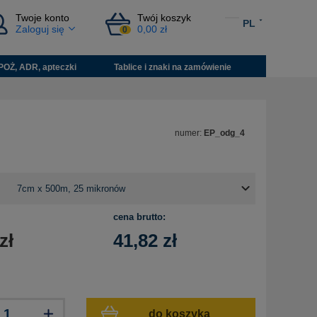
Twoje konto
Twój koszyk
PL
Zaloguj się
0,00 zł
0
POŻ, ADR, apteczki
Tablice i znaki na zamówienie
numer:
EP_odg_4
cena brutto:
zł
41,82
zł
do koszyka