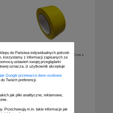
EP_sp1
 sklepu do Państwa indywidualnych potrzeb
pna
Taśma samoprzylepna na podłogę 5/10 cm x
h, korzystamy z informacji zapisanych za
a ukośne
33m - żółta
pomocą ustawień swojej przeglądarki
etowej oznacza, iż użytkownik akceptuje
 jak Google przetwarza dane osobowe
o Twoich preferencji.
od 37,64 zł
30,60 zł netto
akich jak pliki analityczne, reklamowe,
onie.
do koszyka
. Przechowują m.in. takie informacje jak