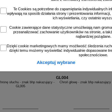
Te Cookies są potrzebne do zapamiętania indywidualnych in
wpływają na sposób działania strony i prezentowania informacji, 
ich wyświetlania, czy ostatnio wysz
więcej
Cookie zawierające dane statystyczne umożliwiają nam grom
przeanalizować zachowanie użytkowników na stronie, a także 
najbardziej pożądane.
Dzięki cookie marketingowych mamy możliwość śledzenia ruchu
dzięki temu możemy wyświetlać indywidualnie dopasowane treś
społecznościowe.
Akceptuj wybrane
GL004
chronę słuchu - znak bhp nakazujący -
Chroń głowę - znak bhp nakazujący
GL005