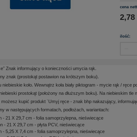
cena nett
2,78
ilość:
e" Znak informujący o konieczności umycia rąk.
ątny znak (prostokąt postawion na krótszym boku).
 niebieskie koło. Wewnątrz koła biały piktogram -
mycie rąk / ręce p
niebieski prostokąt (położony na dłuższym boku). Na niebieskim tl
 możesz kupić produkt `Umyj ręce - znak bhp nakazujący, informują
ny w następujących formatach, podłożach, wariantach:
- 21 X 29,7 cm - folia samoprzylepna, nieświecące
 - 21 X 29,7 cm - płyta PCV, nieświecące
- 5,25 X 7,4 cm - folia samoprzylepna, nieświecące