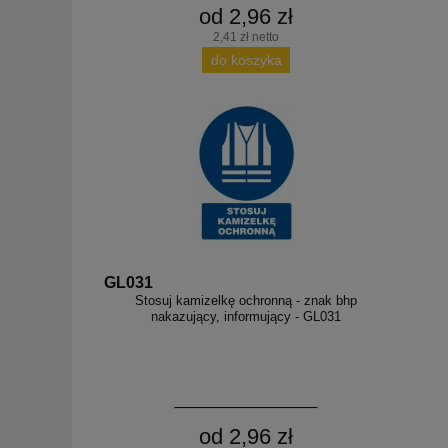
od 2,96 zł
2,41 zł netto
do koszyka
GL031
Stosuj kamizelkę ochronną - znak bhp
nakazujący, informujący - GL031
od 2,96 zł