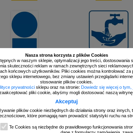
Nasza strona korzysta z plików Cookies
dostępnych w naszym sklepie, optymalizacji jego treści, dostosowania
RA105
rzenia skuteczności reklam w ramach zewnętrznych sieci reklamowyc
Zamów własny wzór - GL999a
Zanim wyjdziesz umyj ręce - znak info
ach końcowych użytkowników. Pliki cookies można kontrolować za 
RA105
zego sklepu internetowego, bez zmiany ustawień przeglądarki intern
stosowanie plików cookies.
lityce prywatności
sklepu oraz na stronie:
Dowiedz się więcej o tym,
zaakceptować pliki cookie, abyśmy mogli dostosować naszą witrynę d
Akceptuj
od 3,23 zł
żywanie plików cookie niezbędnych do działania strony oraz innych, t
2,63 zł netto
ecznościowe, które pomagają nam prowadzić statystyki ruchu na str
zobacz
do koszyka
Te Cookies są niezbędne do prawidłowego funkcjonowania strony
dane z formularzy zamówienia, zawa