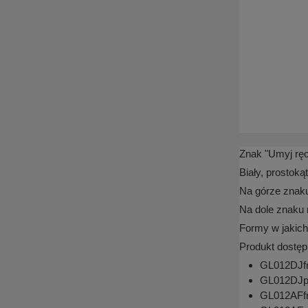
Znak "Umyj ręc
Biały, prostok
Na górze znaku
Na dole znaku 
Formy w jakich
Produkt dostęp
GL012DJfn 
GL012DJpn
GL012AFfn 