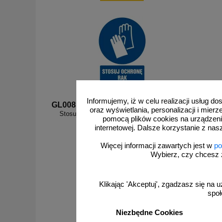
Informujemy, iż w celu realizacji usług 
GL008
GL999a
oraz wyświetlania, personalizacji i mie
Stosuj ochronę rąk - znak bhp nakazujący -
pomocą plików cookies na urządzeni
GL008
internetowej. Dalsze korzystanie z nas
Więcej informacji zawartych jest w
po
Wybierz, czy chcesz 
od 2,96 zł
Klikając 'Akceptuj', zgadzasz się na u
2,41 zł netto
społ
do koszyka
Niezbędne Cookies