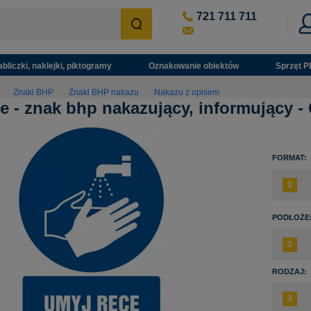
721 711 711
abliczki, naklejki, piktogramy
Oznakowanie obiektów
Sprzęt P
Znaki BHP
Znaki BHP nakazu
Nakazu z opisem
e - znak bhp nakazujący, informujący -
FORMAT:
PODŁOŻE
RODZAJ: