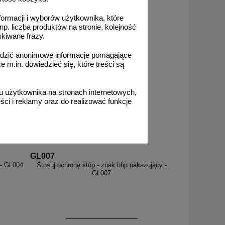
formacji i wyborów użytkownika, które
np. liczba produktów na stronie, kolejność
ukiwane frazy.
adzić anonimowe informacje pomagające
m.in. dowiedzieć się, które treści są
 użytkownika na stronach internetowych,
ci i reklamy oraz do realizować funkcje
GL007
 - GL004
Stosuj ochronę stóp - znak bhp nakazujący -
GL007