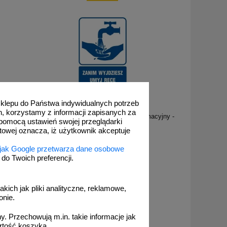
 sklepu do Państwa indywidualnych potrzeb
RB018
h, korzystamy z informacji zapisanych za
rmacyjny -
Zanim wyjdziesz umyj ręce - znak informacyjny -
pomocą ustawień swojej przeglądarki
RB018
etowej oznacza, iż użytkownik akceptuje
 jak Google przetwarza dane osobowe
o Twoich preferencji.
od 4,06 zł
akich jak pliki analityczne, reklamowe,
3,30 zł netto
onie.
do koszyka
. Przechowują m.in. takie informacje jak
rtość koszyka.