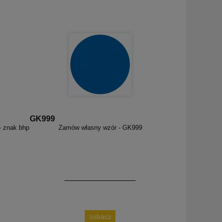
GK999
- znak bhp
Zamów własny wzór - GK999
zobacz