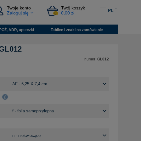
Twoje konto
Twój koszyk
PL
Zaloguj się
0,00 zł
0
POŻ, ADR, apteczki
Tablice i znaki na zamówienie
 GL012
numer:
GL012
: