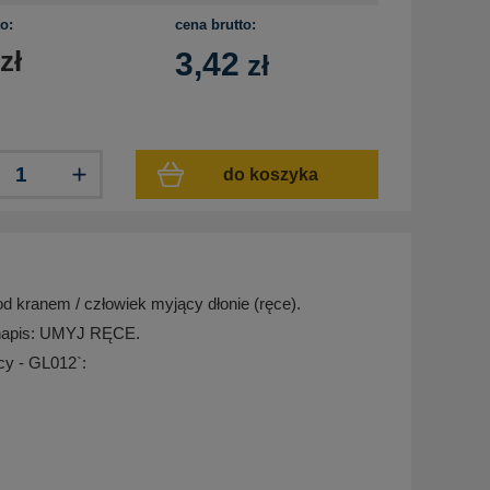
o:
cena brutto:
zł
3,42
zł
do koszyka
od kranem / człowiek myjący dłonie (ręce).
e napis: UMYJ RĘCE.
cy - GL012`: