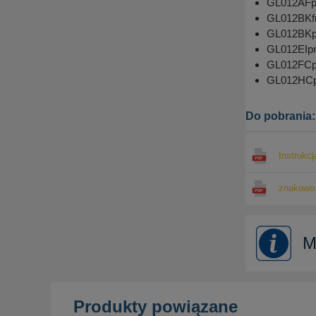
GL012AFpn 
GL012BKfn 
GL012BKpn
GL012EIpn 
GL012FCpn
GL012HCpn
Do pobrania:
Instrukcj
znakowo.
M
Produkty powiązane