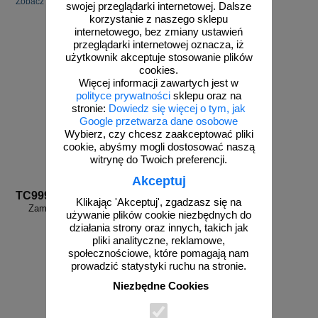
Zobacz inne powiązane produkty.
swojej przeglądarki internetowej. Dalsze
korzystanie z naszego sklepu
internetowego, bez zmiany ustawień
przeglądarki internetowej oznacza, iż
użytkownik akceptuje stosowanie plików
cookies.
Więcej informacji zawartych jest w
polityce prywatności
sklepu oraz na
stronie:
Dowiedz się więcej o tym, jak
Google przetwarza dane osobowe
Wybierz, czy chcesz zaakceptować pliki
cookie, abyśmy mogli dostosować naszą
witrynę do Twoich preferencji.
Akceptuj
TC999
Klikając 'Akceptuj', zgadzasz się na
Zamów własny wzór - TC999
używanie plików cookie niezbędnych do
działania strony oraz innych, takich jak
pliki analityczne, reklamowe,
społecznościowe, które pomagają nam
prowadzić statystyki ruchu na stronie.
Niezbędne Cookies