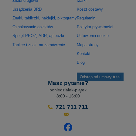
Znaki drogowe
Marki
Urządzenia BRD
Koszt dostawy
Znaki, tabliczki, naklejki, piktogramy
Regulamin
Oznakowanie obiektów
Polityka prywatności
Sprzęt PPOŻ, ADR, apteczki
Ustawienia cookie
Tablice i znaki na zamówienie
Mapa strony
Kontakt
Blog
Odstąp od umowy tutaj
Masz pytanie?
poniedziałek-piątek
8:00 - 16:00
721 711 711
Odwiedź nasz profil na Facebo