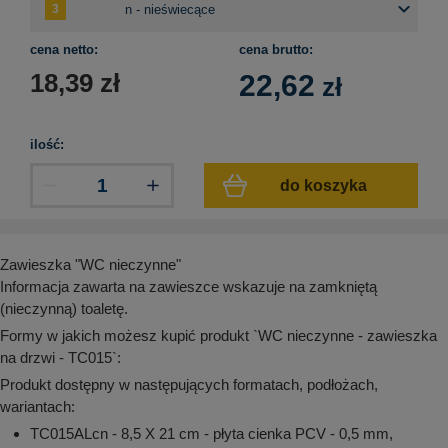
aków drogowych
trowe i hektometrowe
olejowe
wa na zimno
bramowe
cena netto:
cena brutto:
e i piktogramy IMO
tura miejska
18,39
zł
22,62
zł
ci parkowe i miejskie - uliczne
infrastruktury biurowo-magazynowej
e miejskie
owery zewnętrzne
 biura
ilość:
gazynowe i oznakowanie regałów
hali produkcyjnej
do koszyka
rzwi
rzylepne
 drzwi
Zawieszka "WC nieczynne"
Informacja zawarta na zawieszce wskazuje na zamkniętą
(nieczynną) toaletę.
Formy w jakich możesz kupić produkt `WC nieczynne - zawieszka
na drzwi - TC015`:
Produkt dostępny w następujących formatach, podłożach,
wariantach:
TC015ALcn - 8,5 X 21 cm - płyta cienka PCV - 0,5 mm,