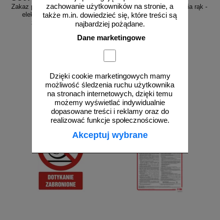
zachowanie użytkowników na stronie, a
Zakaz palenia tytoniu i papierosów
Ilustrowana instrukcja mycia rąk -
elektronicznych - znak bhp
skrócona - IAT15a
także m.in. dowiedzieć się, które treści są
zakazujący - GC071
najbardziej pożądane.
Dane marketingowe
od 2,96 zł
od 6,99 zł
Dzięki cookie marketingowych mamy
2,41 zł netto
5,68 zł netto
możliwość śledzenia ruchu użytkownika
do koszyka
do koszyka
na stronach internetowych, dzięki temu
możemy wyświetlać indywidualnie
dopasowane treści i reklamy oraz do
realizować funkcje społecznościowe.
Akceptuj wybrane