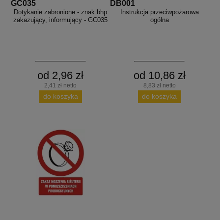
GC035
DB001
Dotykanie zabronione - znak bhp
Instrukcja przeciwpożarowa
zakazujący, informujący - GC035
ogólna
od 2,96 zł
od 10,86 zł
2,41 zł netto
8,83 zł netto
do koszyka
do koszyka