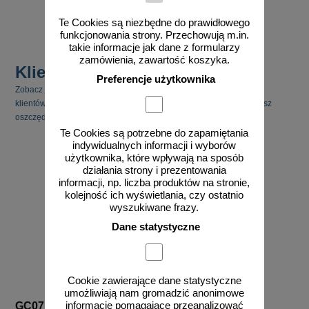
zobacz
Te Cookies są niezbędne do prawidłowego
funkcjonowania strony. Przechowują m.in.
takie informacje jak dane z formularzy
zamówienia, zawartość koszyka.
Klienci kupili również
Preferencje użytkownika
Zobacz jakie inne produkty cieszyły się zainteresowaniem naszych
klientów. Pamiętaj, że kupując kilka produktów jednocześnie możesz
oszczędzić na kosztach transportu.
Te Cookies są potrzebne do zapamiętania
indywidualnych informacji i wyborów
użytkownika, które wpływają na sposób
działania strony i prezentowania
informacji, np. liczba produktów na stronie,
kolejność ich wyświetlania, czy ostatnio
wyszukiwane frazy.
Dane statystyczne
Cookie zawierające dane statystyczne
umożliwiają nam gromadzić anonimowe
informacje pomagające przeanalizować
GC071
IAT15a