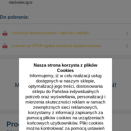
nieświecące
Do pobrania:
Instrukcja bezpieczeństwa - tabliczki, naklejki
znakowo.pl GPSR ogólna instrukcja bezpieczeństwa
Nasza strona korzysta z plików
Cookies
Informujemy, iż w celu realizacji usług
dostępnych w naszym sklepie,
Masz pytanie?
Skontaktuj się z nami!
optymalizacji jego treści, dostosowania
sklepu do Państwa indywidualnych
potrzeb oraz wyświetlania, personalizacji i
Pokaż formularz
mierzenia skuteczności reklam w ramach
zewnętrznych sieci reklamowych,
korzystamy z informacji zapisanych za
pomocą plików cookies na urządzeniach
Produkty powiązane
końcowych użytkowników. Pliki cookies
można kontrolować za pomocą ustawień