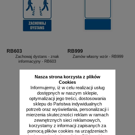
RB603
RB999
Zachowaj dystans - znak
Zamów własny wzór - RB999
informacyjny - RB603
Nasza strona korzysta z plików
Cookies
Informujemy, iż w celu realizacji usług
dostępnych w naszym sklepie,
od 4,06 zł
optymalizacji jego treści, dostosowania
3,30 zł netto
sklepu do Państwa indywidualnych
do koszyka
zobacz
potrzeb oraz wyświetlania, personalizacji i
mierzenia skuteczności reklam w ramach
zewnętrznych sieci reklamowych,
korzystamy z informacji zapisanych za
pomocą plików cookies na urządzeniach