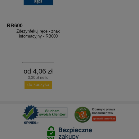
RB600
Zdezynfekuj ręce - znak
informacyjny - RB600
od 4,06 zł
3,30 zł netto
do koszyka