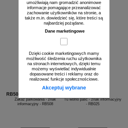
umożliwiają nam gromadzić anonimowe
od 4,06 zł
od 4,06 zł
informacje pomagające przeanalizować
3,30 zł netto
3,30 zł netto
zachowanie użytkowników na stronie, a
do koszyka
do koszyka
także m.in. dowiedzieć się, które treści są
najbardziej pożądane.
Dane marketingowe
Dzięki cookie marketingowych mamy
możliwość śledzenia ruchu użytkownika
na stronach internetowych, dzięki temu
możemy wyświetlać indywidualnie
dopasowane treści i reklamy oraz do
realizować funkcje społecznościowe.
Akceptuj wybrane
RB508
RB025
Zakaz parkowania - znak
Tu wolno palić - znak informacyjny
informacyjny - RB508
- RB025