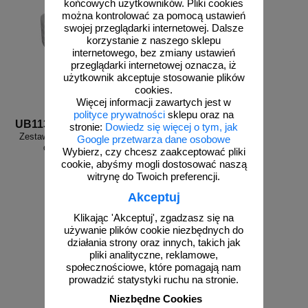
końcowych użytkowników. Pliki cookies
można kontrolować za pomocą ustawień
swojej przeglądarki internetowej. Dalsze
korzystanie z naszego sklepu
internetowego, bez zmiany ustawień
przeglądarki internetowej oznacza, iż
użytkownik akceptuje stosowanie plików
cookies.
Więcej informacji zawartych jest w
polityce prywatności
sklepu oraz na
UB113
stronie:
Dowiedz się więcej o tym, jak
Zestaw dodatkowych przylepców
Google przetwarza dane osobowe
do znaków - 100 szt.
Wybierz, czy chcesz zaakceptować pliki
cookie, abyśmy mogli dostosować naszą
witrynę do Twoich preferencji.
Akceptuj
Klikając 'Akceptuj', zgadzasz się na
od 58,04 zł
używanie plików cookie niezbędnych do
47,19 zł netto
działania strony oraz innych, takich jak
do koszyka
pliki analityczne, reklamowe,
społecznościowe, które pomagają nam
prowadzić statystyki ruchu na stronie.
Niezbędne Cookies