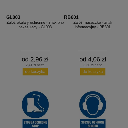
GL003
RB601
Załóż okulary ochronne - znak bhp
Załóż maseczkę - znak
nakazujący - GL003
informacyjny - RB601
od 2,96 zł
od 4,06 zł
2,41 zł netto
3,30 zł netto
do koszyka
do koszyka