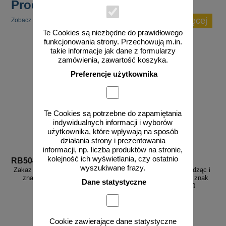
Produkty popularne
zobacz więcej
Zobacz inne popularne produkty w tej kategorii.
Te Cookies są niezbędne do prawidłowego
funkcjonowania strony. Przechowują m.in.
takie informacje jak dane z formularzy
zamówienia, zawartość koszyka.
Preferencje użytkownika
Te Cookies są potrzebne do zapamiętania
indywidualnych informacji i wyborów
użytkownika, które wpływają na sposób
działania strony i prezentowania
informacji, np. liczba produktów na stronie,
kolejność ich wyświetlania, czy ostatnio
RB504
RB030
wyszukiwane frazy.
Zakaz palenia w całym obiekcie -
Trzymaj się poręczy schodząc i
znak informacyjny - RB504
wchodząc po schodach - znak
Dane statystyczne
informacyjny - RB030
Cookie zawierające dane statystyczne