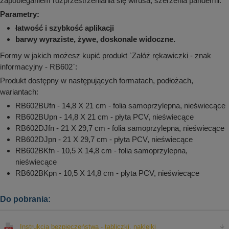
zapobieganiem rozprzestrzeniania się wirusa, szerzenia pandemii.
Parametry:
łatwość i szybkość aplikacji
barwy wyraziste, żywe, doskonale widoczne.
Formy w jakich możesz kupić produkt `Załóż rękawiczki - znak
informacyjny - RB602`:
Produkt dostępny w następujących formatach, podłożach,
wariantach:
RB602BUfn - 14,8 X 21 cm - folia samoprzylepna, nieświecące
RB602BUpn - 14,8 X 21 cm - płyta PCV, nieświecące
RB602DJfn - 21 X 29,7 cm - folia samoprzylepna, nieświecące
RB602DJpn - 21 X 29,7 cm - płyta PCV, nieświecące
RB602BKfn - 10,5 X 14,8 cm - folia samoprzylepna,
nieświecące
RB602BKpn - 10,5 X 14,8 cm - płyta PCV, nieświecące
Do pobrania:
Instrukcja bezpieczeństwa - tabliczki, naklejki