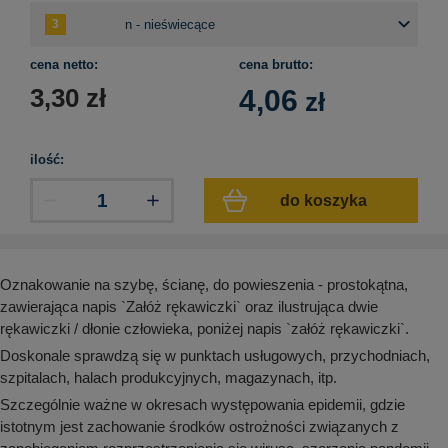
aków drogowych
trowe i hektometrowe
olejowe
wa na zimno
bramowe
e i piktogramy IMO
cena netto:
cena brutto:
tura miejska
3,30
zł
4,06
zł
ci parkowe i miejskie - uliczne
infrastruktury biurowo-magazynowej
e miejskie
owery zewnętrzne
 biura
gazynowe i oznakowanie regałów
ilość:
hali produkcyjnej
rzwi
do koszyka
rzylepne
 drzwi
Oznakowanie na szybę, ścianę, do powieszenia - prostokątna,
zawierająca napis `Załóż rękawiczki` oraz ilustrująca dwie
rękawiczki / dłonie człowieka, poniżej napis `załóż rękawiczki`.
Doskonale sprawdzą się w punktach usługowych, przychodniach,
szpitalach, halach produkcyjnych, magazynach, itp.
Szczególnie ważne w okresach występowania epidemii, gdzie
istotnym jest zachowanie środków ostrożności związanych z