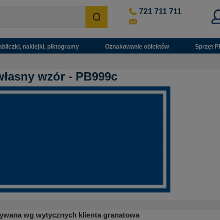
721 711 711
abliczki, naklejki, piktogramy
Oznakowanie obiektów
Sprzęt P
łasny wzór - PB999c
nywana wg wytycznych klienta
granatowa