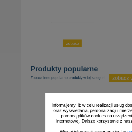
zobacz
Produkty popularne
zobacz 
Zobacz inne popularne produkty w tej kategorii.
Informujemy, iż w celu realizacji usług 
oraz wyświetlania, personalizacji i mie
pomocą plików cookies na urządzeni
internetowej. Dalsze korzystanie z nas
Więcej informacji zawartych jest w
po