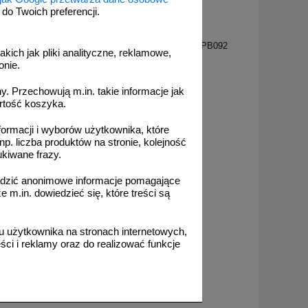
o Twoich preferencji.
PB092
- znak
Teren prywatny - znak informacyjny - PB092
akich jak pliki analityczne, reklamowe,
onie.
. Przechowują m.in. takie informacje jak
rtość koszyka.
formacji i wyborów użytkownika, które
od 15,68 zł
np. liczba produktów na stronie, kolejność
12,75 zł netto
ukiwane frazy.
do koszyka
adzić anonimowe informacje pomagające
m.in. dowiedzieć się, które treści są
 użytkownika na stronach internetowych,
ci i reklamy oraz do realizować funkcje