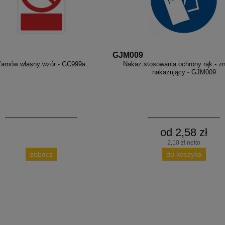
GJM009
Zamów własny wzór - GC999a
Nakaz stosowania ochrony rąk - z
nakazujący - GJM009
od 2,58 zł
2,10 zł netto
zobacz
do koszyka