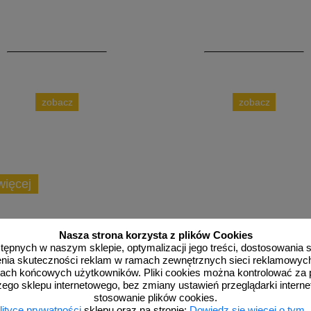
zobacz
zobacz
więcej
Nasza strona korzysta z plików Cookies
dostępnych w naszym sklepie, optymalizacji jego treści, dostosowania
rzenia skuteczności reklam w ramach zewnętrznych sieci reklamowyc
ach końcowych użytkowników. Pliki cookies można kontrolować za 
zego sklepu internetowego, bez zmiany ustawień przeglądarki intern
stosowanie plików cookies.
lityce prywatności
sklepu oraz na stronie:
Dowiedz się więcej o tym,