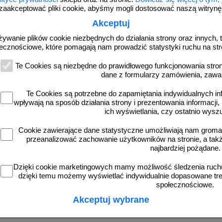
zaakceptować pliki cookie, abyśmy mogli dostosować naszą witrynę d
Akceptuj
PB089
uro - znak informacyjny - PB001
Teren prywatny wstęp wzbroniony 
żywanie plików cookie niezbędnych do działania strony oraz innych, t
informacyjny - PB089
ecznościowe, które pomagają nam prowadzić statystyki ruchu na str
Te Cookies są niezbędne do prawidłowego funkcjonowania strony
dane z formularzy zamówienia, zawa
Te Cookies są potrzebne do zapamiętania indywidualnych in
od 10,54 zł
od 43,16 zł
wpływają na sposób działania strony i prezentowania informacji, 
8,57 zł netto
35,09 zł netto
ich wyświetlania, czy ostatnio wysz
do koszyka
do koszyka
Cookie zawierające dane statystyczne umożliwiają nam grom
przeanalizować zachowanie użytkowników na stronie, a także 
najbardziej pożądane.
Dzięki cookie marketingowych mamy możliwość śledzenia ruchu
dzięki temu możemy wyświetlać indywidualnie dopasowane treś
społecznościowe.
Akceptuj wybrane