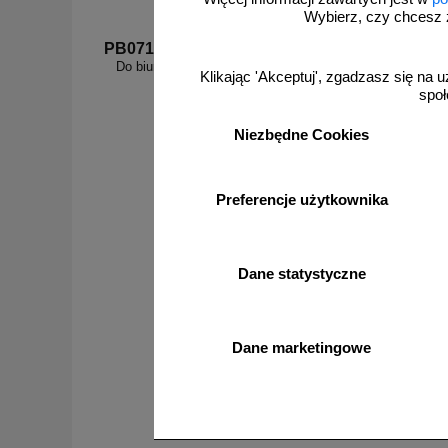
Wybierz, czy chcesz 
PB071
PB001
Do biura w lewo - znak informacyjny - PB071
Bi
Klikając 'Akceptuj', zgadzasz się na u
społ
Niezbędne Cookies
od 27,36 zł
Preferencje użytkownika
22,24 zł netto
do koszyka
Dane statystyczne
Dane marketingowe