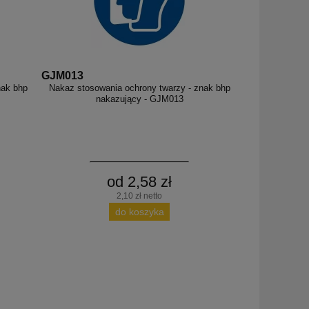
GJM013
nak bhp
Nakaz stosowania ochrony twarzy - znak bhp
nakazujący - GJM013
od 2,58 zł
2,10 zł netto
do koszyka