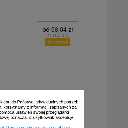
od 58,04 zł
47,19 zł netto
do koszyka
 sklepu do Państwa indywidualnych potrzeb
h, korzystamy z informacji zapisanych za
pomocą ustawień swojej przeglądarki
etowej oznacza, iż użytkownik akceptuje
 jak Google przetwarza dane osobowe