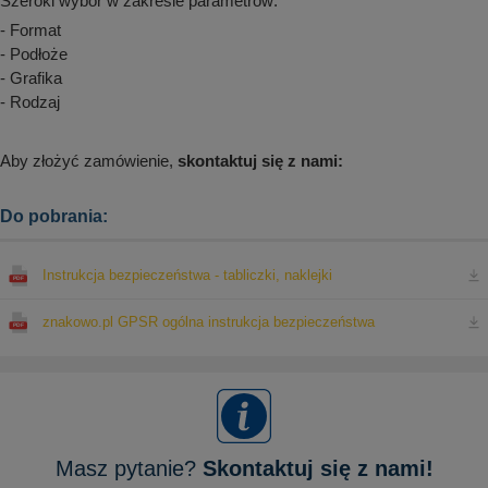
Szeroki wybór w zakresie parametrów:
aków drogowych
trowe i hektometrowe
olejowe
- Format
wa na zimno
bramowe
- Podłoże
e i piktogramy IMO
- Grafika
tura miejska
- Rodzaj
ci parkowe i miejskie - uliczne
infrastruktury biurowo-magazynowej
e miejskie
owery zewnętrzne
 biura
Aby złożyć zamówienie,
skontaktuj się z nami:
gazynowe i oznakowanie regałów
hali produkcyjnej
rzwi
Do pobrania:
rzylepne
 drzwi
Instrukcja bezpieczeństwa - tabliczki, naklejki
znakowo.pl GPSR ogólna instrukcja bezpieczeństwa
Masz pytanie?
Skontaktuj się z nami!