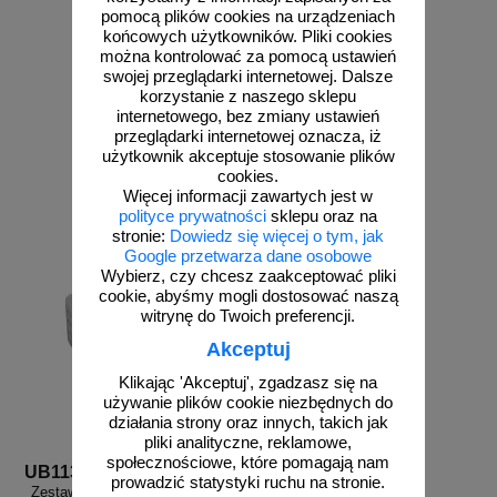
pomocą plików cookies na urządzeniach
końcowych użytkowników. Pliki cookies
można kontrolować za pomocą ustawień
swojej przeglądarki internetowej. Dalsze
korzystanie z naszego sklepu
internetowego, bez zmiany ustawień
przeglądarki internetowej oznacza, iż
użytkownik akceptuje stosowanie plików
zobacz
zobacz
cookies.
Więcej informacji zawartych jest w
polityce prywatności
sklepu oraz na
stronie:
Dowiedz się więcej o tym, jak
Google przetwarza dane osobowe
Wybierz, czy chcesz zaakceptować pliki
cookie, abyśmy mogli dostosować naszą
witrynę do Twoich preferencji.
Akceptuj
Klikając 'Akceptuj', zgadzasz się na
używanie plików cookie niezbędnych do
działania strony oraz innych, takich jak
pliki analityczne, reklamowe,
społecznościowe, które pomagają nam
UB113
prowadzić statystyki ruchu na stronie.
Zestaw dodatkowych przylepców