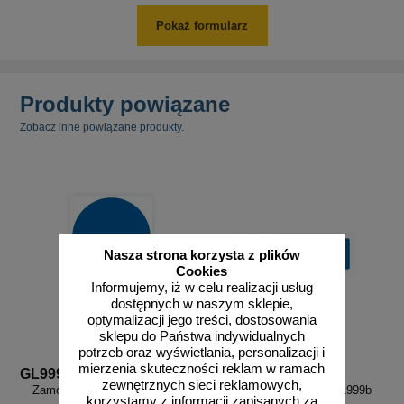
Pokaż formularz
Produkty powiązane
Zobacz inne powiązane produkty.
Nasza strona korzysta z plików
Cookies
Informujemy, iż w celu realizacji usług
dostępnych w naszym sklepie,
optymalizacji jego treści, dostosowania
sklepu do Państwa indywidualnych
potrzeb oraz wyświetlania, personalizacji i
mierzenia skuteczności reklam w ramach
GL999a
GL999b
zewnętrznych sieci reklamowych,
Zamów własny wzór - GL999a
Zamów własny wzór - GL999b
korzystamy z informacji zapisanych za