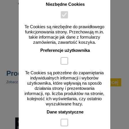
do znaków - 100 szt.
Niezbędne Cookies
Te Cookies są niezbędne do prawidłowego
funkcjonowania strony. Przechowują m.in.
od 58,04 zł
takie informacje jak dane z formularzy
47,19 zł netto
zamówienia, zawartość koszyka.
do koszyka
Preferencje użytkownika
Produkty popularne
Te Cookies są potrzebne do zapamiętania
indywidualnych informacji i wyborów
zobacz więcej
Zobacz inne popularne produkty w tej kategorii.
użytkownika, które wpływają na sposób
działania strony i prezentowania
informacji, np. liczba produktów na stronie,
kolejność ich wyświetlania, czy ostatnio
wyszukiwane frazy.
Dane statystyczne