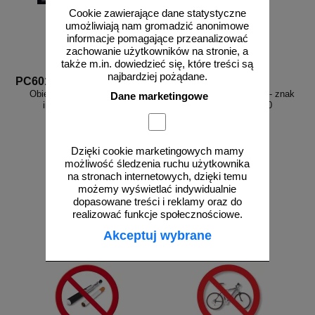
Cookie zawierające dane statystyczne
umożliwiają nam gromadzić anonimowe
informacje pomagające przeanalizować
zachowanie użytkowników na stronie, a
także m.in. dowiedzieć się, które treści są
najbardziej pożądane.
PC601
PC400
Obiekt monitorowany - znak
Posprzątaj po swoim psie - znak
Dane marketingowe
informacyjny - PC601
informacyjny - PC400
Dzięki cookie marketingowych mamy
możliwość śledzenia ruchu użytkownika
na stronach internetowych, dzięki temu
od 25,73 zł
od 20,04 zł
możemy wyświetlać indywidualnie
20,92 zł netto
16,29 zł netto
dopasowane treści i reklamy oraz do
realizować funkcje społecznościowe.
do koszyka
do koszyka
Akceptuj wybrane