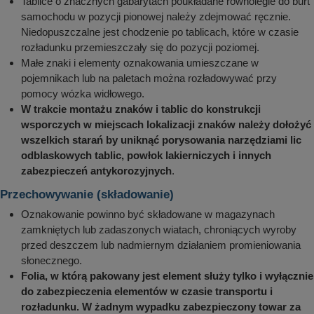
Tablice o znacznych gabarytach poukładane równolegle do burt
samochodu w pozycji pionowej należy zdejmować ręcznie.
Niedopuszczalne jest chodzenie po tablicach, które w czasie
rozładunku przemieszczały się do pozycji poziomej.
Małe znaki i elementy oznakowania umieszczane w
pojemnikach lub na paletach można rozładowywać przy
pomocy wózka widłowego.
W trakcie montażu znaków i tablic do konstrukcji
wsporczych w miejscach lokalizacji znaków należy dołożyć
wszelkich starań by uniknąć porysowania narzędziami lic
odblaskowych tablic, powłok lakierniczych i innych
zabezpieczeń antykorozyjnych
.
Przechowywanie (składowanie)
Oznakowanie powinno być składowane w magazynach
zamkniętych lub zadaszonych wiatach, chroniących wyroby
przed deszczem lub nadmiernym działaniem promieniowania
słonecznego.
Folia, w którą pakowany jest element służy tylko i wyłącznie
do zabezpieczenia elementów w czasie transportu i
rozładunku. W żadnym wypadku zabezpieczony towar za