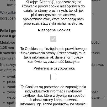
Klikając 'Akceptuj', zgadzasz się na
towaru.
używanie plików cookie niezbędnych do
działania strony oraz innych, takich jak
Wszystkie odstępstwa od niniejszej instrukcji powodują
pliki analityczne, reklamowe,
odrzucenie reklamacji.
społecznościowe, które pomagają nam
prowadzić statystyki ruchu na stronie.
Niezbędne Cookies
Folia I generacji (typ I) - 7 lat gwarancji!
Folia II generacji (typ II) - 10 lat gwarancji!
Metalowe znaki drogowe są wykonywane na
blasze o grubości
1,25 mm
Te Cookies są niezbędne do prawidłowego
Krawędzie
są odpowiednio
zagięte
, a
rogi zaokrąglone
, dzięki
funkcjonowania strony. Przechowują m.in.
takie informacje jak dane z formularzy
czemu znak jest
bezpieczny w montażu i użytkowaniu
zamówienia, zawartość koszyka.
Na każdym znaku znajduje się odpowiednia naklejka znamionowa,
Preferencje użytkownika
w której zawarte są m. in. takie informacje jak:
symbol znaku, grubość blachy, wymiary
producent, data produkcji
zamierzone zastosowanie
Te Cookies są potrzebne do zapamiętania
indywidualnych informacji i wyborów
zasadnicze charakterystyki (mocowanie, chromatyczność,
użytkownika, które wpływają na sposób
współczynnik odblasku, odporność na czynniki zewnętrzne, ...)
działania strony i prezentowania
spełniana norma, numer deklaracji
informacji, np. liczba produktów na stronie,