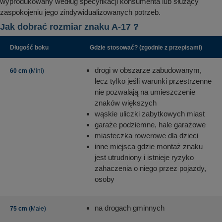
wyprodukowany według specyfikacji konsumenta lub służący
zaspokojeniu jego zindywidualizowanych potrzeb.
Jak dobrać rozmiar znaku A-17 ?
Długość boku
Gdzie stosować? (zgodnie z przepisami)
drogi w obszarze zabudowanym,
60 cm
(Mini)
lecz tylko jeśli warunki przestrzenne
nie pozwalają na umieszczenie
znaków większych
wąskie uliczki zabytkowych miast
garaże podziemne, hale garażowe
miasteczka rowerowe dla dzieci
inne miejsca gdzie montaż znaku
jest utrudniony i istnieje ryzyko
zahaczenia o niego przez pojazdy,
osoby
na drogach gminnych
75 cm
(Małe)