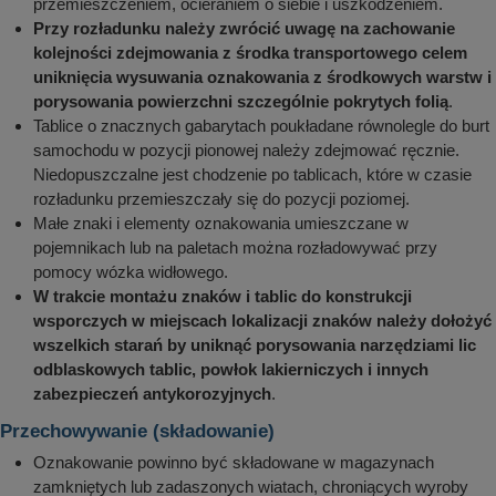
przemieszczeniem, ocieraniem o siebie i uszkodzeniem.
Przy rozładunku należy zwrócić uwagę na zachowanie
kolejności zdejmowania z środka transportowego celem
uniknięcia wysuwania oznakowania z środkowych warstw i
porysowania powierzchni szczególnie pokrytych folią
.
Tablice o znacznych gabarytach poukładane równolegle do burt
samochodu w pozycji pionowej należy zdejmować ręcznie.
Niedopuszczalne jest chodzenie po tablicach, które w czasie
rozładunku przemieszczały się do pozycji poziomej.
Małe znaki i elementy oznakowania umieszczane w
pojemnikach lub na paletach można rozładowywać przy
pomocy wózka widłowego.
W trakcie montażu znaków i tablic do konstrukcji
wsporczych w miejscach lokalizacji znaków należy dołożyć
wszelkich starań by uniknąć porysowania narzędziami lic
odblaskowych tablic, powłok lakierniczych i innych
zabezpieczeń antykorozyjnych
.
Przechowywanie (składowanie)
Oznakowanie powinno być składowane w magazynach
zamkniętych lub zadaszonych wiatach, chroniących wyroby