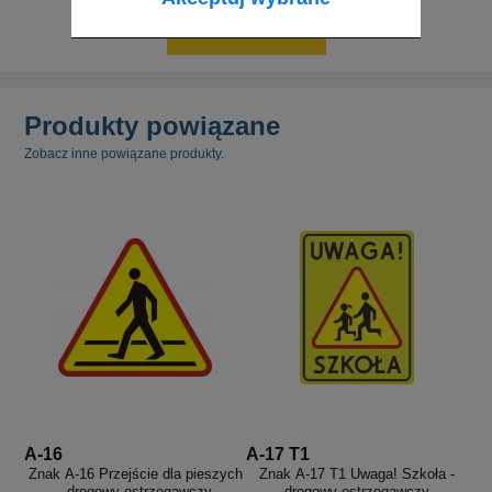
Pokaż formularz
Produkty powiązane
Zobacz inne powiązane produkty.
A-16
A-17 T1
Znak A-16 Przejście dla pieszych
Znak A-17 T1 Uwaga! Szkoła -
- drogowy ostrzegawczy
drogowy ostrzegawczy