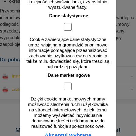
okres przydatności
kolejność ich wyświetlania, czy ostatnio
wyszukiwane frazy.
Przypominamy, że zgodnie z pkt. 8.9 regulaminu sklepu
Dane statystyczne
internetowego znakowo.pl prawo odstąpienia od umowy zawartej na
odległość nie przysługuje konsumentowi w odniesieniu do umowy
sprzedaży, której przedmiotem jest produkt nieprefabrykowany,
wyprodukowany według specyfikacji konsumenta lub służący
Cookie zawierające dane statystyczne
zaspokojeniu jego zindywidualizowanych potrzeb.
umożliwiają nam gromadzić anonimowe
informacje pomagające przeanalizować
zachowanie użytkowników na stronie, a
Do pobrania:
także m.in. dowiedzieć się, które treści są
najbardziej pożądane.
Dane marketingowe
Instrukcja bezpieczeństwa - znaki drogowe
znakowo.pl GPSR ogólna instrukcja bezpieczeństwa
Dzięki cookie marketingowych mamy
możliwość śledzenia ruchu użytkownika
na stronach internetowych, dzięki temu
możemy wyświetlać indywidualnie
dopasowane treści i reklamy oraz do
realizować funkcje społecznościowe.
Masz pytanie?
Skontaktuj się z nami!
Akceptuj wybrane