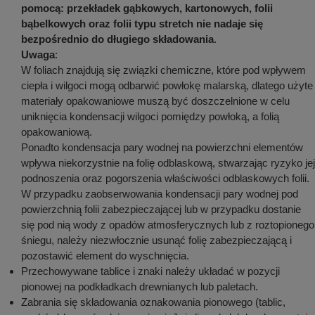
pomocą: przekładek gąbkowych, kartonowych, folii
bąbelkowych oraz folii typu stretch nie nadaje się
bezpośrednio do długiego składowania
.
Uwaga
:
W foliach znajdują się związki chemiczne, które pod wpływem
ciepła i wilgoci mogą odbarwić powłokę malarską, dlatego użyte
materiały opakowaniowe muszą być doszczelnione w celu
uniknięcia kondensacji wilgoci pomiędzy powłoką, a folią
opakowaniową.
Ponadto kondensacja pary wodnej na powierzchni elementów
wpływa niekorzystnie na folię odblaskową, stwarzając ryzyko jej
podnoszenia oraz pogorszenia właściwości odblaskowych folii.
W przypadku zaobserwowania kondensacji pary wodnej pod
powierzchnią folii zabezpieczającej lub w przypadku dostanie
się pod nią wody z opadów atmosferycznych lub z roztopionego
śniegu, należy niezwłocznie usunąć folię zabezpieczającą i
pozostawić element do wyschnięcia.
Przechowywane tablice i znaki należy układać w pozycji
pionowej na podkładkach drewnianych lub paletach.
Zabrania się składowania oznakowania pionowego (tablic,