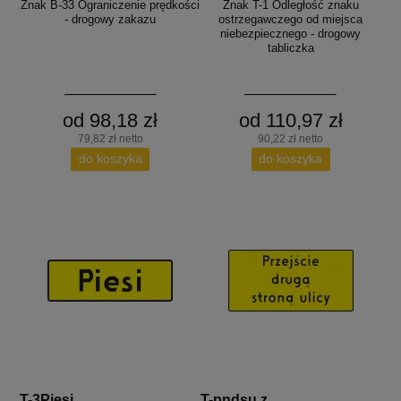
Znak B-33 Ograniczenie prędkości
Znak T-1 Odległość znaku
- drogowy zakazu
ostrzegawczego od miejsca
niebezpiecznego - drogowy
tabliczka
od 98,18 zł
od 110,97 zł
79,82 zł netto
90,22 zł netto
do koszyka
do koszyka
T-3Piesi
T-pndsu z