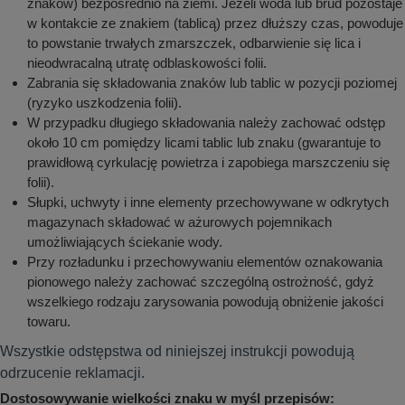
znaków) bezpośrednio na ziemi. Jeżeli woda lub brud pozostaje
w kontakcie ze znakiem (tablicą) przez dłuższy czas, powoduje
to powstanie trwałych zmarszczek, odbarwienie się lica i
nieodwracalną utratę odblaskowości folii.
Zabrania się składowania znaków lub tablic w pozycji poziomej
(ryzyko uszkodzenia folii).
W przypadku długiego składowania należy zachować odstęp
około 10 cm pomiędzy licami tablic lub znaku (gwarantuje to
prawidłową cyrkulację powietrza i zapobiega marszczeniu się
folii).
Słupki, uchwyty i inne elementy przechowywane w odkrytych
magazynach składować w ażurowych pojemnikach
umożliwiających ściekanie wody.
Przy rozładunku i przechowywaniu elementów oznakowania
pionowego należy zachować szczególną ostrożność, gdyż
wszelkiego rodzaju zarysowania powodują obniżenie jakości
towaru.
Wszystkie odstępstwa od niniejszej instrukcji powodują
odrzucenie reklamacji.
Dostosowywanie wielkości znaku w myśl przepisów: