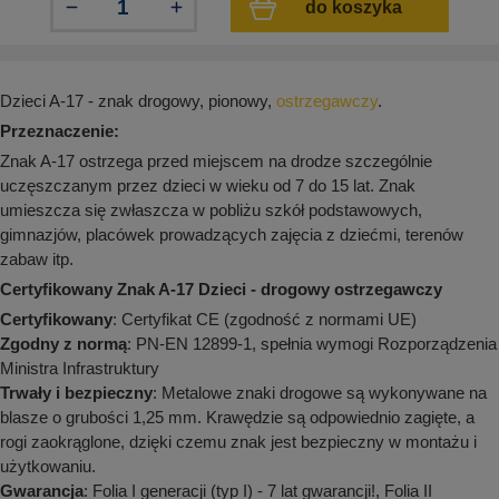
do koszyka
aków drogowych
trowe i hektometrowe
olejowe
wa na zimno
bramowe
e i piktogramy IMO
tura miejska
Dzieci A-17 - znak drogowy, pionowy,
ostrzegawczy
.
ci parkowe i miejskie - uliczne
infrastruktury biurowo-magazynowej
Przeznaczenie:
e miejskie
owery zewnętrzne
 biura
Znak A-17 ostrzega przed miejscem na drodze szczególnie
gazynowe i oznakowanie regałów
uczęszczanym przez dzieci w wieku od 7 do 15 lat. Znak
hali produkcyjnej
umieszcza się zwłaszcza w pobliżu szkół podstawowych,
rzwi
rzylepne
gimnazjów, placówek prowadzących zajęcia z dziećmi, terenów
 drzwi
zabaw itp.
Certyfikowany Znak A-17 Dzieci - drogowy ostrzegawczy
Certyfikowany
: Certyfikat CE (zgodność z normami UE)
Zgodny z normą
: PN-EN 12899-1, spełnia wymogi Rozporządzenia
Ministra Infrastruktury
Trwały i bezpieczny
: Metalowe znaki drogowe są wykonywane na
blasze o grubości 1,25 mm. Krawędzie są odpowiednio zagięte, a
rogi zaokrąglone, dzięki czemu znak jest bezpieczny w montażu i
użytkowaniu.
Gwarancja
: Folia I generacji (typ I) - 7 lat gwarancji!, Folia II