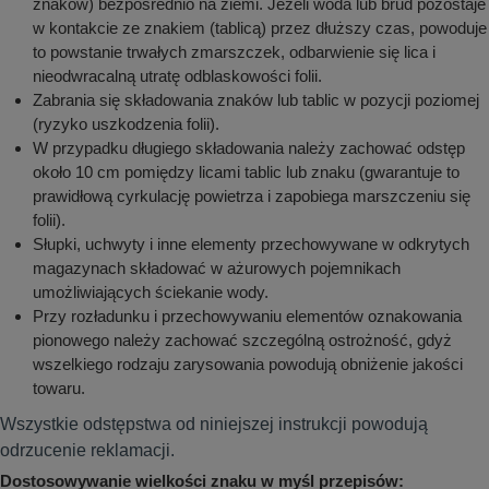
znaków) bezpośrednio na ziemi. Jeżeli woda lub brud pozostaje
w kontakcie ze znakiem (tablicą) przez dłuższy czas, powoduje
to powstanie trwałych zmarszczek, odbarwienie się lica i
nieodwracalną utratę odblaskowości folii.
Zabrania się składowania znaków lub tablic w pozycji poziomej
(ryzyko uszkodzenia folii).
W przypadku długiego składowania należy zachować odstęp
około 10 cm pomiędzy licami tablic lub znaku (gwarantuje to
prawidłową cyrkulację powietrza i zapobiega marszczeniu się
folii).
Słupki, uchwyty i inne elementy przechowywane w odkrytych
magazynach składować w ażurowych pojemnikach
umożliwiających ściekanie wody.
Przy rozładunku i przechowywaniu elementów oznakowania
pionowego należy zachować szczególną ostrożność, gdyż
wszelkiego rodzaju zarysowania powodują obniżenie jakości
towaru.
Wszystkie odstępstwa od niniejszej instrukcji powodują
odrzucenie reklamacji.
Dostosowywanie wielkości znaku w myśl przepisów: