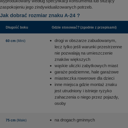
wyprodukowany według specyfikacji konsumenta lub służący
zaspokojeniu jego zindywidualizowanych potrzeb.
Jak dobrać rozmiar znaku A-24 ?
Długość boku
Gdzie stosować? (zgodnie z przepisami)
drogi w obszarze zabudowanym,
60 cm
(Mini)
lecz tylko jeśli warunki przestrzenne
nie pozwalają na umieszczenie
znaków większych
wąskie uliczki zabytkowych miast
garaże podziemne, hale garażowe
miasteczka rowerowe dla dzieci
inne miejsca gdzie montaż znaku
jest utrudniony i istnieje ryzyko
zahaczenia o niego przez pojazdy,
osoby
na drogach gminnych
75 cm
(Małe)