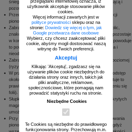
przeglądarki internetowej oznacza, iż
śniegu, należy niezwłocznie usunąć folię zabezpieczającą i
użytkownik akceptuje stosowanie plików
pozostawić element do wyschnięcia.
cookies.
Przechowywane tablice i znaki należy układać w pozycji
Więcej informacji zawartych jest w
pionowej na podkładkach drewnianych lub paletach.
polityce prywatności
sklepu oraz na
Zabrania się składowania oznakowania pionowego (tablic,
stronie:
Dowiedz się więcej o tym, jak
Google przetwarza dane osobowe
znaków) bezpośrednio na ziemi. Jeżeli woda lub brud pozostaje
Wybierz, czy chcesz zaakceptować pliki
w kontakcie ze znakiem (tablicą) przez dłuższy czas, powoduje
cookie, abyśmy mogli dostosować naszą
to powstanie trwałych zmarszczek, odbarwienie się lica i
witrynę do Twoich preferencji.
nieodwracalną utratę odblaskowości folii.
Akceptuj
Zabrania się składowania znaków lub tablic w pozycji poziomej
(ryzyko uszkodzenia folii).
Klikając 'Akceptuj', zgadzasz się na
używanie plików cookie niezbędnych do
W przypadku długiego składowania należy zachować odstęp
działania strony oraz innych, takich jak
około 10 cm pomiędzy licami tablic lub znaku (gwarantuje to
pliki analityczne, reklamowe,
prawidłową cyrkulację powietrza i zapobiega marszczeniu się
społecznościowe, które pomagają nam
folii).
prowadzić statystyki ruchu na stronie.
Słupki, uchwyty i inne elementy przechowywane w odkrytych
Niezbędne Cookies
magazynach składować w ażurowych pojemnikach
umożliwiających ściekanie wody.
Przy rozładunku i przechowywaniu elementów oznakowania
Te Cookies są niezbędne do prawidłowego
pionowego należy zachować szczególną ostrożność, gdyż
funkcjonowania strony. Przechowują m.in.
wszelkiego rodzaju zarysowania powodują obniżenie jakości