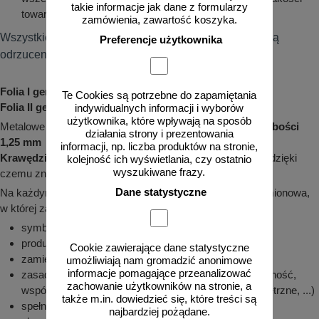
takie informacje jak dane z formularzy
towaru.
zamówienia, zawartość koszyka.
Wszystkie odstępstwa od niniejszej instrukcji powodują
Preferencje użytkownika
odrzucenie reklamacji.
Folia I generacji (typ I) - 7 lat gwarancji!
Te Cookies są potrzebne do zapamiętania
Folia II generacji (typ II) - 10 lat gwarancji!
indywidualnych informacji i wyborów
użytkownika, które wpływają na sposób
Metalowe znaki drogowe są wykonywane na
blasze o grubości
działania strony i prezentowania
1,25 mm
informacji, np. liczba produktów na stronie,
Krawędzie
są odpowiednio
zagięte
, a
rogi zaokrąglone
, dzięki
kolejność ich wyświetlania, czy ostatnio
wyszukiwane frazy.
czemu znak jest
bezpieczny w montażu i użytkowaniu
Dane statystyczne
Na każdym znaku znajduje się odpowiednia naklejka znamionowa,
w której zawarte są m. in. takie informacje jak:
symbol znaku, grubość blachy, wymiary
producent, data produkcji
Cookie zawierające dane statystyczne
zamierzone zastosowanie
umożliwiają nam gromadzić anonimowe
informacje pomagające przeanalizować
zasadnicze charakterystyki (mocowanie, chromatyczność,
zachowanie użytkowników na stronie, a
współczynnik odblasku, odporność na czynniki zewnętrzne, ...)
także m.in. dowiedzieć się, które treści są
spełniana norma, numer deklaracji
najbardziej pożądane.