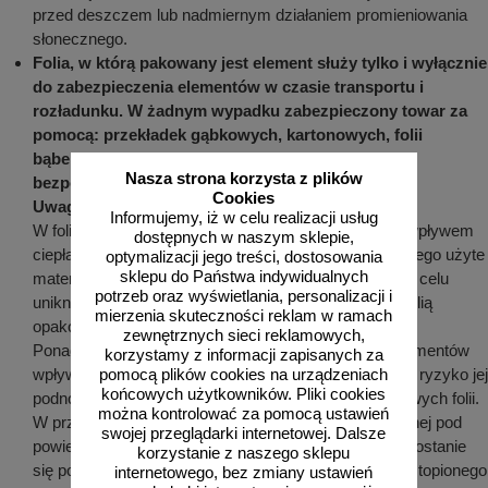
przed deszczem lub nadmiernym działaniem promieniowania
słonecznego.
Folia, w którą pakowany jest element służy tylko i wyłącznie
do zabezpieczenia elementów w czasie transportu i
rozładunku. W żadnym wypadku zabezpieczony towar za
pomocą: przekładek gąbkowych, kartonowych, folii
bąbelkowych oraz folii typu stretch nie nadaje się
Nasza strona korzysta z plików
bezpośrednio do długiego składowania
.
Cookies
Uwaga
:
Informujemy, iż w celu realizacji usług
W foliach znajdują się związki chemiczne, które pod wpływem
dostępnych w naszym sklepie,
ciepła i wilgoci mogą odbarwić powłokę malarską, dlatego użyte
optymalizacji jego treści, dostosowania
sklepu do Państwa indywidualnych
materiały opakowaniowe muszą być doszczelnione w celu
potrzeb oraz wyświetlania, personalizacji i
uniknięcia kondensacji wilgoci pomiędzy powłoką, a folią
mierzenia skuteczności reklam w ramach
opakowaniową.
zewnętrznych sieci reklamowych,
Ponadto kondensacja pary wodnej na powierzchni elementów
korzystamy z informacji zapisanych za
wpływa niekorzystnie na folię odblaskową, stwarzając ryzyko jej
pomocą plików cookies na urządzeniach
końcowych użytkowników. Pliki cookies
podnoszenia oraz pogorszenia właściwości odblaskowych folii.
można kontrolować za pomocą ustawień
W przypadku zaobserwowania kondensacji pary wodnej pod
swojej przeglądarki internetowej. Dalsze
powierzchnią folii zabezpieczającej lub w przypadku dostanie
korzystanie z naszego sklepu
się pod nią wody z opadów atmosferycznych lub z roztopionego
internetowego, bez zmiany ustawień