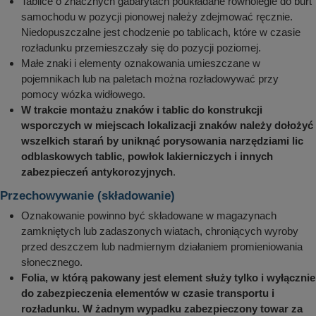
Tablice o znacznych gabarytach poukładane równolegle do burt
samochodu w pozycji pionowej należy zdejmować ręcznie.
Niedopuszczalne jest chodzenie po tablicach, które w czasie
rozładunku przemieszczały się do pozycji poziomej.
Małe znaki i elementy oznakowania umieszczane w
pojemnikach lub na paletach można rozładowywać przy
pomocy wózka widłowego.
W trakcie montażu znaków i tablic do konstrukcji
wsporczych w miejscach lokalizacji znaków należy dołożyć
wszelkich starań by uniknąć porysowania narzędziami lic
odblaskowych tablic, powłok lakierniczych i innych
zabezpieczeń antykorozyjnych
.
Przechowywanie (składowanie)
Oznakowanie powinno być składowane w magazynach
zamkniętych lub zadaszonych wiatach, chroniących wyroby
przed deszczem lub nadmiernym działaniem promieniowania
słonecznego.
Folia, w którą pakowany jest element służy tylko i wyłącznie
do zabezpieczenia elementów w czasie transportu i
rozładunku. W żadnym wypadku zabezpieczony towar za