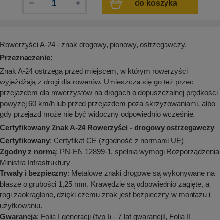
do koszyka
aków drogowych
trowe i hektometrowe
olejowe
wa na zimno
bramowe
e i piktogramy IMO
tura miejska
Rowerzyści A-24 - znak drogowy, pionowy, ostrzegawczy.
ci parkowe i miejskie - uliczne
infrastruktury biurowo-magazynowej
Przeznaczenie:
e miejskie
owery zewnętrzne
 biura
Znak A-24 ostrzega przed miejscem, w którym rowerzyści
gazynowe i oznakowanie regałów
wyjeżdżają z drogi dla rowerów. Umieszcza się go też przed
hali produkcyjnej
przejazdem dla rowerzystów na drogach o dopuszczalnej prędkości
rzwi
rzylepne
powyżej 60 km/h lub przed przejazdem poza skrzyżowaniami, albo
 drzwi
gdy przejazd może nie być widoczny odpowiednio wcześnie.
Certyfikowany Znak A-24 Rowerzyści - drogowy ostrzegawczy
Certyfikowany
: Certyfikat CE (zgodność z normami UE)
Zgodny z normą
: PN-EN 12899-1, spełnia wymogi Rozporządzenia
Ministra Infrastruktury
Trwały i bezpieczny
: Metalowe znaki drogowe są wykonywane na
blasze o grubości 1,25 mm. Krawędzie są odpowiednio zagięte, a
rogi zaokrąglone, dzięki czemu znak jest bezpieczny w montażu i
użytkowaniu.
Gwarancja
: Folia I generacji (typ I) - 7 lat gwarancji!, Folia II