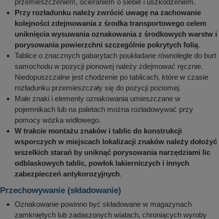
przemieszczeniem, ocieraniem o siebie i uszkodzeniem.
Przy rozładunku należy zwrócić uwagę na zachowanie
kolejności zdejmowania z środka transportowego celem
uniknięcia wysuwania oznakowania z środkowych warstw i
porysowania powierzchni szczególnie pokrytych folią
.
Tablice o znacznych gabarytach poukładane równolegle do burt
samochodu w pozycji pionowej należy zdejmować ręcznie.
Niedopuszczalne jest chodzenie po tablicach, które w czasie
rozładunku przemieszczały się do pozycji poziomej.
Małe znaki i elementy oznakowania umieszczane w
pojemnikach lub na paletach można rozładowywać przy
pomocy wózka widłowego.
W trakcie montażu znaków i tablic do konstrukcji
wsporczych w miejscach lokalizacji znaków należy dołożyć
wszelkich starań by uniknąć porysowania narzędziami lic
odblaskowych tablic, powłok lakierniczych i innych
zabezpieczeń antykorozyjnych
.
Przechowywanie (składowanie)
Oznakowanie powinno być składowane w magazynach
zamkniętych lub zadaszonych wiatach, chroniących wyroby