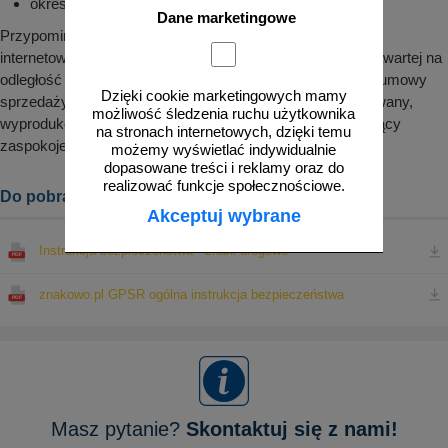
okres przydatności
Dane marketingowe
Przypominamy, że zgodnie z pkt. 8.9 regulaminu sklepu
internetowego znakowo.pl prawo odstąpienia od umowy zawartej na
odległość nie przysługuje konsumentowi w odniesieniu do umowy
Dzięki cookie marketingowych mamy
sprzedaży, której przedmiotem jest produkt nieprefabrykowany,
możliwość śledzenia ruchu użytkownika
wyprodukowany według specyfikacji konsumenta lub służący
na stronach internetowych, dzięki temu
zaspokojeniu jego zindywidualizowanych potrzeb.
możemy wyświetlać indywidualnie
dopasowane treści i reklamy oraz do
realizować funkcje społecznościowe.
Do pobrania:
Akceptuj wybrane
Instrukcja bezpieczeństwa - znaki drogowe
znakowo.pl GPSR ogólna instrukcja bezpieczeństwa
Masz pytanie?
Skontaktuj się z nami!