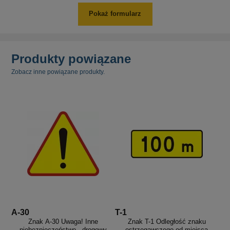
Pokaż formularz
Produkty powiązane
Zobacz inne powiązane produkty.
A-30
T-1
Znak A-30 Uwaga! Inne
Znak T-1 Odległość znaku
niebezpieczeństwo - drogowy
ostrzegawczego od miejsca