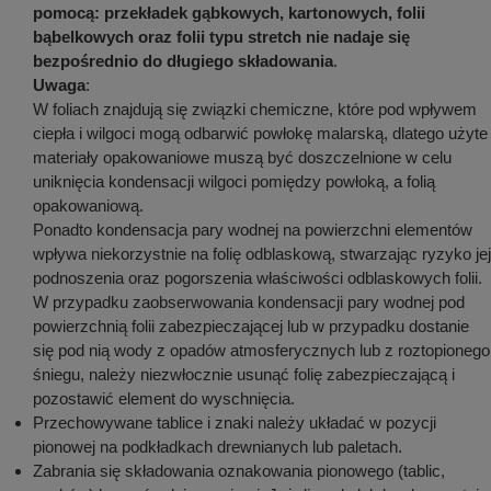
pomocą: przekładek gąbkowych, kartonowych, folii
bąbelkowych oraz folii typu stretch nie nadaje się
bezpośrednio do długiego składowania
.
Uwaga
:
W foliach znajdują się związki chemiczne, które pod wpływem
ciepła i wilgoci mogą odbarwić powłokę malarską, dlatego użyte
materiały opakowaniowe muszą być doszczelnione w celu
uniknięcia kondensacji wilgoci pomiędzy powłoką, a folią
opakowaniową.
Ponadto kondensacja pary wodnej na powierzchni elementów
wpływa niekorzystnie na folię odblaskową, stwarzając ryzyko jej
podnoszenia oraz pogorszenia właściwości odblaskowych folii.
W przypadku zaobserwowania kondensacji pary wodnej pod
powierzchnią folii zabezpieczającej lub w przypadku dostanie
się pod nią wody z opadów atmosferycznych lub z roztopionego
śniegu, należy niezwłocznie usunąć folię zabezpieczającą i
pozostawić element do wyschnięcia.
Przechowywane tablice i znaki należy układać w pozycji
pionowej na podkładkach drewnianych lub paletach.
Zabrania się składowania oznakowania pionowego (tablic,