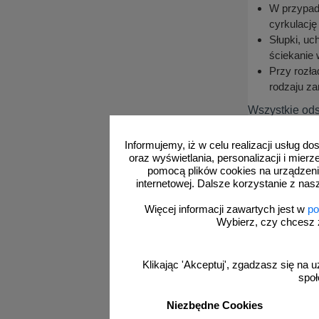
W przypadk
cyrkulację
Słupki, u
ściekanie 
Przy rozł
rodzaju za
Wszystkie ods
Informujemy, iż w celu realizacji usług 
Informacje
oraz wyświetlania, personalizacji i mie
Rozładunek 
pomocą plików cookies na urządzeni
internetowej. Dalsze korzystanie z nas
Oznakowani
przemieszc
Więcej informacji zawartych jest w
po
Wybierz, czy chcesz 
Przy rozł
wysuwania
Tablice o 
Klikając 'Akceptuj', zgadzasz się na u
Niedopuszc
społ
Małe znak
W trakcie
Niezbędne Cookies
by unikną