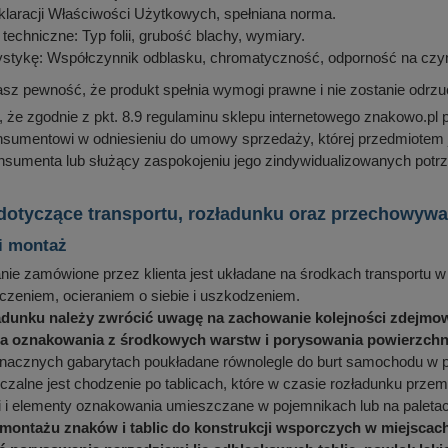
laracji Właściwości Użytkowych, spełniana norma.
techniczne: Typ folii, grubość blachy, wymiary.
ystykę: Współczynnik odblasku, chromatyczność, odporność na czyn
sz pewność, że produkt spełnia wymogi prawne i nie zostanie odrzu
że zgodnie z pkt. 8.9 regulaminu sklepu internetowego znakowo.pl 
nsumentowi w odniesieniu do umowy sprzedaży, której przedmiotem
onsumenta lub służący zaspokojeniu jego zindywidualizowanych potrz
 dotyczące transportu, rozładunku oraz przechowy
i montaż
e zamówione przez klienta jest układane na środkach transportu w 
zeniem, ocieraniem o siebie i uszkodzeniem.
adunku należy zwrócić uwagę na zachowanie kolejności zdejmow
 oznakowania z środkowych warstw i porysowania powierzchni 
znacznych gabarytach poukładane równolegle do burt samochodu w p
zalne jest chodzenie po tablicach, które w czasie rozładunku przemi
i i elementy oznakowania umieszczane w pojemnikach lub na pale
 montażu znaków i tablic do konstrukcji wsporczych w miejscach