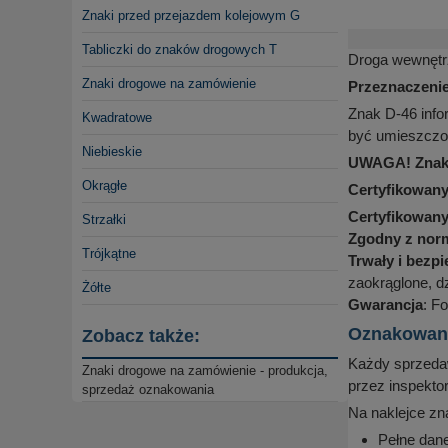
Znaki przed przejazdem kolejowym G
Tabliczki do znaków drogowych T
Droga wewnętrz
Znaki drogowe na zamówienie
Przeznaczenie
Znak D-46 info
Kwadratowe
być umieszczon
Niebieskie
UWAGA! Znak w
Okrągłe
Certyfikowany
Certyfikowan
Strzałki
Zgodny z nor
Trójkątne
Trwały i bezp
zaokrąglone, d
Żółte
Gwarancja
: Fo
Oznakowanie
Zobacz także:
Każdy sprzedaw
Znaki drogowe na zamówienie - produkcja,
przez inspekto
sprzedaż oznakowania
Na naklejce zn
Pełne dane