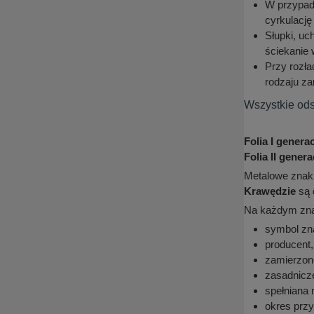
W przypadk
cyrkulację
Słupki, u
ściekanie 
Przy rozł
rodzaju za
Wszystkie ods
Folia I generacj
Folia II generac
Metalowe znak
Krawędzie
są 
Na każdym znak
symbol zn
producent,
zamierzon
zasadnicze
spełniana 
okres przy