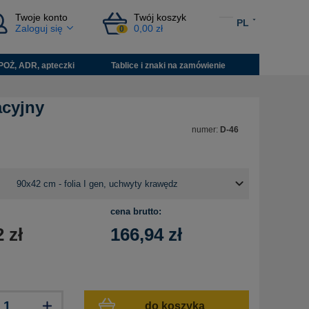
Twoje konto
Twój koszyk
PL
Zaloguj się
0,00 zł
0
POŻ, ADR, apteczki
Tablice i znaki na zamówienie
acyjny
numer:
D-46
cena brutto:
2
zł
166,94
zł
do koszyka