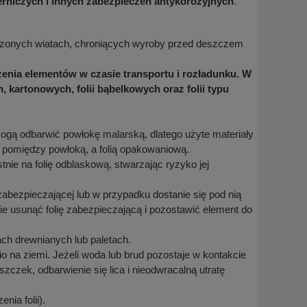
erniczych i innych zabezpieczeń antykorozyjnych
.
onych wiatach, chroniących wyroby przed deszczem
czenia elementów w czasie transportu i rozładunku. W
artonowych, folii bąbelkowych oraz folii typu
mogą odbarwić powłokę malarską, dlatego użyte materiały
 pomiędzy powłoką, a folią opakowaniową.
ie na folię odblaskową, stwarzając ryzyko jej
abezpieczającej lub w przypadku dostanie się pod nią
e usunąć folię zabezpieczającą i pozostawić element do
ach drewnianych lub paletach.
 na ziemi. Jeżeli woda lub brud pozostaje w kontakcie
zczek, odbarwienie się lica i nieodwracalną utratę
nia folii).