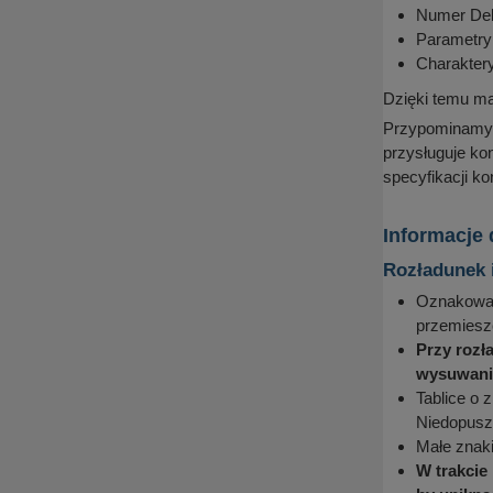
Numer Dek
Parametry 
Charakter
Dzięki temu ma
Przypominamy, 
przysługuje ko
specyfikacji k
Informacje
Rozładunek 
Oznakowani
przemieszc
Przy rozł
wysuwania
Tablice o 
Niedopuszc
Małe znak
W trakcie