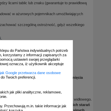
y licami tablic lub znaku (gwarantuje to prawidłową
ładować w ażurowych pojemnikach umożliwiających
 zachować szczególną ostrożność, gdyż wszelkiego
i.
 sklepu do Państwa indywidualnych potrzeb
wania znaków drogowych
h, korzystamy z informacji zapisanych za
pomocą ustawień swojej przeglądarki
etowej oznacza, iż użytkownik akceptuje
określonej pozycji i zabezpieczone przed
 jak Google przetwarza dane osobowe
o Twoich preferencji.
ania z środka transportowego celem uniknięcia
szczególnie pokrytych folią
.
ozycji pionowej należy zdejmować ręcznie.
akich jak pliki analityczne, reklamowe,
eszczały się do pozycji poziomej.
onie.
tach można rozładowywać przy pomocy wózka widłowego.
 lokalizacji znaków należy dołożyć wszelkich starań
. Przechowują m.in. takie informacje jak
erniczych i innych zabezpieczeń antykorozyjnych
.
rtość koszyka.