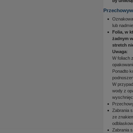
by unikną
Przechowywa
Oznakowan
lub nadmi
Folia, w 
żadnym wy
stretch n
Uwaga
:
W foliach 
opakowanio
Ponadto ko
podnoszeni
W przypadk
wody z opa
wyschnięc
Przechowyw
Zabrania s
ze znakiem
odblaskowoś
Zabrania s