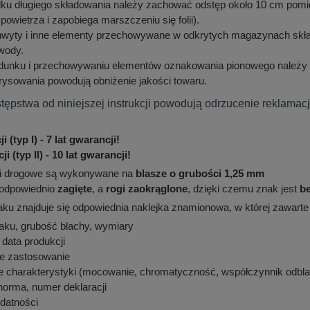
u długiego składowania należy zachować odstęp około 10 cm pomiędz
 powietrza i zapobiega marszczeniu się folii).
chwyty i inne elementy przechowywane w odkrytych magazynach sk
wody.
adunku i przechowywaniu elementów oznakowania pionowego należy
rysowania powodują obniżenie jakości towaru.
tępstwa od niniejszej instrukcji powodują odrzucenie reklamacj
i (typ I) - 7 lat gwarancji!
ji (typ II) - 10 lat gwarancji!
i drogowe są wykonywane na
blasze o grubości 1,25 mm
odpowiednio
zagięte
, a
rogi zaokrąglone
, dzięki czemu znak jest
b
u znajduje się odpowiednia naklejka znamionowa, w której zawarte są
aku, grubość blachy, wymiary
 data produkcji
e zastosowanie
 charakterystyki (mocowanie, chromatyczność, współczynnik odblas
norma, numer deklaracji
datności