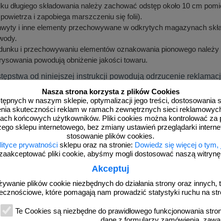
u długiego składowania należy zachować odstęp około 10 cm pomiędz
 powietrza i zapobiega marszczeniu się folii).
chwyty i inne elementy przechowywane w odkrytych magazynach sk
wody.
adunku i przechowywaniu elementów oznakowania pionowego należy
rysowania powodują obniżenie jakości towaru.
tępstwa od niniejszej instrukcji powodują odrzucenie reklamacj
Nasza strona korzysta z plików Cookies
dostępnych w naszym sklepie, optymalizacji jego treści, dostosowania
 dotyczące transportu, rozładunku oraz przechowy
rzenia skuteczności reklam w ramach zewnętrznych sieci reklamowyc
i montaż
ach końcowych użytkowników. Pliki cookies można kontrolować za 
zego sklepu internetowego, bez zmiany ustawień przeglądarki intern
e zamówione przez klienta jest układane na środkach transportu w 
stosowanie plików cookies.
zeniem, ocieraniem o siebie i uszkodzeniem.
lityce prywatności
sklepu oraz na stronie:
Dowiedz się więcej o tym,
zaakceptować pliki cookie, abyśmy mogli dostosować naszą witrynę d
adunku należy zwrócić uwagę na zachowanie kolejności zdejmow
 oznakowania z środkowych warstw i porysowania powierzchni 
Akceptuj
znacznych gabarytach poukładane równolegle do burt samochodu w p
żywanie plików cookie niezbędnych do działania strony oraz innych, t
zalne jest chodzenie po tablicach, które w czasie rozładunku przemi
ecznościowe, które pomagają nam prowadzić statystyki ruchu na str
i i elementy oznakowania umieszczane w pojemnikach lub na pale
 montażu znaków i tablic do konstrukcji wsporczych w miejscach
Te Cookies są niezbędne do prawidłowego funkcjonowania strony
ć porysowania narzędziami lic odblaskowych tablic, powłok laki
dane z formularzy zamówienia, zawa