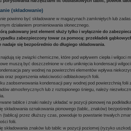
ć porysowania narzędziami lic odblaskowych tablic, powłok laki
nie (składowanie)
ie powinno być składowane w magazynach zamkniętych lub zadasz
ernym działaniem promieniowania słonecznego.
którą pakowany jest element służy tylko i wyłącznie do zabezpie
padku zabezpieczony towar za pomocą: przekładek gąbkowych, k
ie nadaje się bezpośrednio do długiego składowania
.
znajdują się związki chemiczne, które pod wpływem ciepła i wilgoci 
we muszą być doszczelnione w celu uniknięcia kondensacji wilgoci
ndensacja pary wodnej na powierzchni elementów wpływa niekorzystn
a oraz pogorszenia właściwości odblaskowych folii.
u zaobserwowania kondensacji pary wodnej pod powierzchnią folii z
dów atmosferycznych lub z roztopionego śniegu, należy niezwłoczni
ia.
ane tablice i znaki należy układać w pozycji pionowej na podkładk
ię składowania oznakowania pionowego (tablic, znaków) bezpośrednio
 (tablicą) przez dłuższy czas, powoduje to powstanie trwałych zmars
ci folii.
ię składowania znaków lub tablic w pozycji poziomej (ryzyko uszkodze