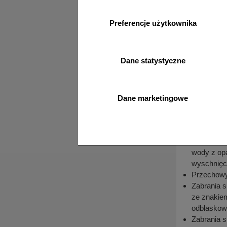
Przechowywa
Preferencje użytkownika
Oznakowan
lub nadmi
Folia, w 
Dane statystyczne
żadnym wy
stretch n
Uwaga
:
W foliach 
Dane marketingowe
opakowanio
Ponadto ko
podnoszeni
W przypadk
wody z opa
wyschnięc
Przechowyw
Zabrania s
ze znakiem
odblaskowoś
Zabrania s