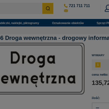
721 711 711
abliczki, naklejki, piktogramy
Oznakowanie obiektów
Sprzęt P
6 Droga wewnętrzna - drogowy inform
WYMIARY
cena netto:
135,7
ilość: