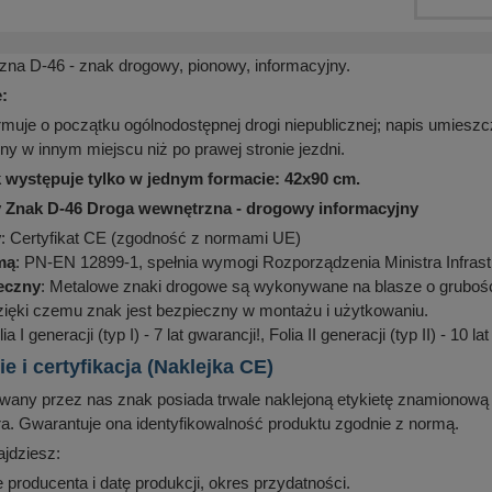
na D-46 - znak drogowy, pionowy, informacyjny.
:
rmuje o początku ogólnodostępnej drogi niepublicznej; napis umiesz
y w innym miejscu niż po prawej stronie jezdni.
ystępuje tylko w jednym formacie: 42x90 cm.
 Znak D-46 Droga wewnętrzna - drogowy informacyjny
y
: Certyfikat CE (zgodność z normami UE)
mą
: PN-EN 12899-1, spełnia wymogi Rozporządzenia Ministra Infrast
ieczny
: Metalowe znaki drogowe są wykonywane na blasze o grubości
zięki czemu znak jest bezpieczny w montażu i użytkowaniu.
lia I generacji (typ I) - 7 lat gwarancji!, Folia II generacji (typ II) - 10 la
 i certyfikacja (Naklejka CE)
any przez nas znak posiada trwale naklejoną etykietę znamionową (
ra. Gwarantuje ona identyfikowalność produktu zgodnie z normą.
ajdziesz:
 producenta i datę produkcji, okres przydatności.