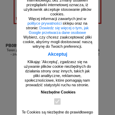
internetowego, bez zmiany ustawień
przeglądarki internetowej oznacza, iż
użytkownik akceptuje stosowanie plików
cookies.
Więcej informacji zawartych jest w
polityce prywatności
sklepu oraz na
stronie:
Dowiedz się więcej o tym, jak
Google przetwarza dane osobowe
Wybierz, czy chcesz zaakceptować pliki
cookie, abyśmy mogli dostosować naszą
PB089
PB092
witrynę do Twoich preferencji.
Teren prywatny wstęp wzbroniony
Teren prywatny - znak
Akceptuj
- znak informacyjny - PB089
informacyjny - PB092
Klikając 'Akceptuj', zgadzasz się na
używanie plików cookie niezbędnych do
działania strony oraz innych, takich jak
pliki analityczne, reklamowe,
społecznościowe, które pomagają nam
od 43,16 zł
od 15,68 zł
prowadzić statystyki ruchu na stronie.
35,09 zł netto
12,75 zł netto
Niezbędne Cookies
do koszyka
do koszyka
Te Cookies są niezbędne do prawidłowego