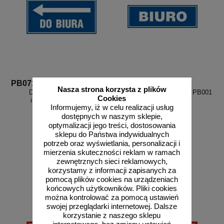
PB071
PB001
Nasza strona korzysta z plików
Do biura w lewo - znak
Biuro - znak informacyjny - PB001
Cookies
informacyjny - PB071
Informujemy, iż w celu realizacji usług
dostępnych w naszym sklepie,
optymalizacji jego treści, dostosowania
sklepu do Państwa indywidualnych
potrzeb oraz wyświetlania, personalizacji i
mierzenia skuteczności reklam w ramach
od 27,36 zł
od 10,54 zł
zewnętrznych sieci reklamowych,
22,24 zł netto
8,57 zł netto
korzystamy z informacji zapisanych za
do koszyka
do koszyka
pomocą plików cookies na urządzeniach
końcowych użytkowników. Pliki cookies
można kontrolować za pomocą ustawień
swojej przeglądarki internetowej. Dalsze
korzystanie z naszego sklepu