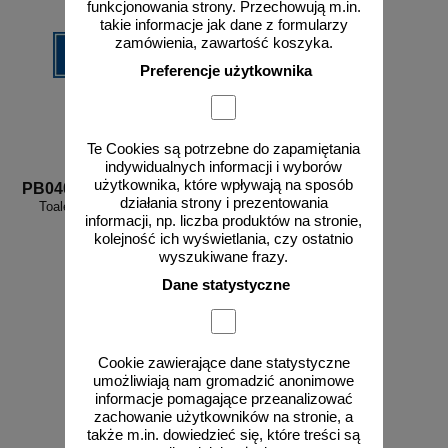
funkcjonowania strony. Przechowują m.in.
takie informacje jak dane z formularzy
zamówienia, zawartość koszyka.
Preferencje użytkownika
Te Cookies są potrzebne do zapamiętania
indywidualnych informacji i wyborów
użytkownika, które wpływają na sposób
PB040
działania strony i prezentowania
Toaleta - znak informacyjny -
informacji, np. liczba produktów na stronie,
PB040
kolejność ich wyświetlania, czy ostatnio
wyszukiwane frazy.
Dane statystyczne
od 10,54 zł
8,57 zł netto
Cookie zawierające dane statystyczne
do koszyka
umożliwiają nam gromadzić anonimowe
informacje pomagające przeanalizować
zachowanie użytkowników na stronie, a
także m.in. dowiedzieć się, które treści są