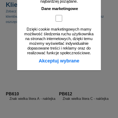
najbardziej pożądane.
Klienci kupili również
Dane marketingowe
Zobacz jakie inne produkty cieszyły się zainteresowaniem naszych
klientów. Pamiętaj, że kupując kilka produktów jednocześnie możesz
oszczędzić na kosztach transportu.
Dzięki cookie marketingowych mamy
możliwość śledzenia ruchu użytkownika
na stronach internetowych, dzięki temu
możemy wyświetlać indywidualnie
dopasowane treści i reklamy oraz do
realizować funkcje społecznościowe.
Akceptuj wybrane
PB610
PB612
Znak wielka litera A - naklejka
Znak wielka litera C - naklejka