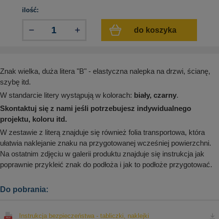
aków drogowych
trowe i hektometrowe
olejowe
ilość:
wa na zimno
bramowe
do koszyka
e i piktogramy IMO
tura miejska
ci parkowe i miejskie - uliczne
infrastruktury biurowo-magazynowej
e miejskie
owery zewnętrzne
 biura
Znak wielka, duża litera "B" - elastyczna nalepka na drzwi, ścianę,
gazynowe i oznakowanie regałów
szybę itd.
hali produkcyjnej
rzwi
W standarcie litery wystąpują w kolorach:
biały, czarny
.
rzylepne
Skontaktuj się z nami jeśli potrzebujesz indywidualnego
 drzwi
projektu, koloru itd.
W zestawie z literą znajduje się również folia transportowa, która
ułatwia naklejanie znaku na przygotowanej wcześniej powierzchni.
Na ostatnim zdjęciu w galerii produktu znajduje się instrukcja jak
poprawnie przykleić znak do podłoża i jak to podłoże przygotować.
Do pobrania:
Instrukcja bezpieczeństwa - tabliczki, naklejki