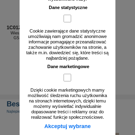
Dane statystyczne
1C012
Cookie zawierające dane statystyczne
Wieszak na gaśnicę Gaz-Tech
umożliwiają nam gromadzić anonimowe
GS-5X (1A009) zaczepowy
informacje pomagające przeanalizować
zachowanie użytkowników na stronie, a
także m.in. dowiedzieć się, które treści są
najbardziej pożądane.
Dane marketingowe
od 25,13 zł
20,43 zł netto
do koszyka
Dzięki cookie marketingowych mamy
możliwość śledzenia ruchu użytkownika
na stronach internetowych, dzięki temu
Bestsellery
możemy wyświetlać indywidualnie
dopasowane treści i reklamy oraz do
Najlepiej sprzedające się produkty
realizować funkcje społecznościowe.
Akceptuj wybrane