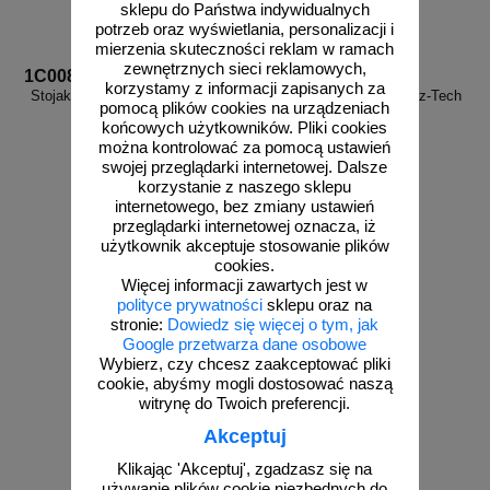
sklepu do Państwa indywidualnych
potrzeb oraz wyświetlania, personalizacji i
mierzenia skuteczności reklam w ramach
zewnętrznych sieci reklamowych,
1C008
1C009
korzystamy z informacji zapisanych za
Stojak na gaśnicę Gaz-Tech GS-
Stojak na dwie gaśnice Gaz-Tech
pomocą plików cookies na urządzeniach
5X (1A009)
GS-5X (1A009)
końcowych użytkowników. Pliki cookies
można kontrolować za pomocą ustawień
swojej przeglądarki internetowej. Dalsze
korzystanie z naszego sklepu
internetowego, bez zmiany ustawień
przeglądarki internetowej oznacza, iż
użytkownik akceptuje stosowanie plików
cookies.
zobacz
zobacz
Więcej informacji zawartych jest w
polityce prywatności
sklepu oraz na
stronie:
Dowiedz się więcej o tym, jak
Google przetwarza dane osobowe
Wybierz, czy chcesz zaakceptować pliki
cookie, abyśmy mogli dostosować naszą
witrynę do Twoich preferencji.
Akceptuj
Klikając 'Akceptuj', zgadzasz się na
używanie plików cookie niezbędnych do