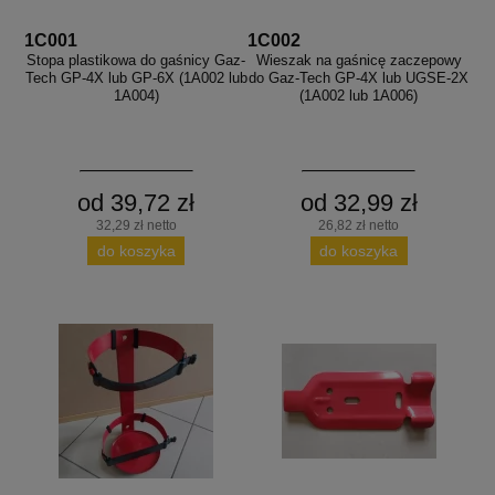
aków drogowych
trowe i hektometrowe
olejowe
wa na zimno
bramowe
1C001
1C002
Stopa plastikowa do gaśnicy Gaz-
Wieszak na gaśnicę zaczepowy
e i piktogramy IMO
Tech GP-4X lub GP-6X (1A002 lub
do Gaz-Tech GP-4X lub UGSE-2X
tura miejska
1A004)
(1A002 lub 1A006)
ci parkowe i miejskie - uliczne
infrastruktury biurowo-magazynowej
e miejskie
owery zewnętrzne
 biura
gazynowe i oznakowanie regałów
hali produkcyjnej
od 39,72 zł
od 32,99 zł
rzwi
32,29 zł netto
26,82 zł netto
rzylepne
do koszyka
do koszyka
 drzwi