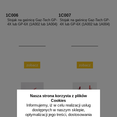
1C006
1C007
Stojak na gaśnicę Gaz-Tech GP-
Stojak na gaśnicę Gaz-Tech GP-
4X lub GP-6X (1A002 lub 1A004)
4X lub GP-6X (1A002 lub 1A004)
zobacz
zobacz
Nasza strona korzysta z plików
Cookies
Informujemy, iż w celu realizacji usług
dostępnych w naszym sklepie,
optymalizacji jego treści, dostosowania