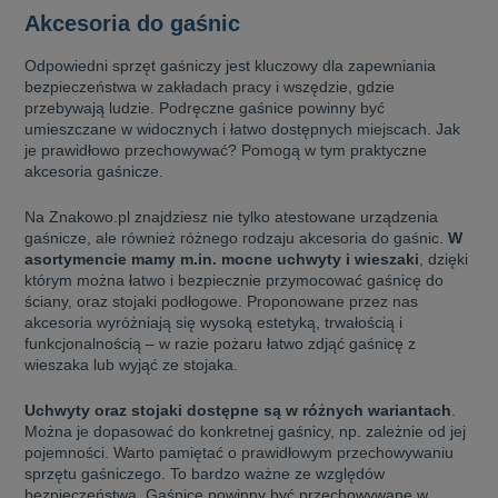
Akcesoria do gaśnic
Odpowiedni sprzęt gaśniczy jest kluczowy dla zapewniania
bezpieczeństwa w zakładach pracy i wszędzie, gdzie
przebywają ludzie. Podręczne gaśnice powinny być
umieszczane w widocznych i łatwo dostępnych miejscach. Jak
je prawidłowo przechowywać? Pomogą w tym praktyczne
akcesoria gaśnicze.
Na Znakowo.pl znajdziesz nie tylko atestowane urządzenia
gaśnicze, ale również różnego rodzaju akcesoria do gaśnic.
W
asortymencie mamy m.in. mocne uchwyty i wieszaki
, dzięki
którym można łatwo i bezpiecznie przymocować gaśnicę do
ściany, oraz stojaki podłogowe. Proponowane przez nas
akcesoria wyróżniają się wysoką estetyką, trwałością i
funkcjonalnością – w razie pożaru łatwo zdjąć gaśnicę z
wieszaka lub wyjąć ze stojaka.
Uchwyty oraz stojaki dostępne są w różnych wariantach
.
Można je dopasować do konkretnej gaśnicy, np. zależnie od jej
pojemności. Warto pamiętać o prawidłowym przechowywaniu
sprzętu gaśniczego. To bardzo ważne ze względów
bezpieczeństwa. Gaśnice powinny być przechowywane w