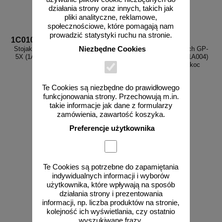
działania strony oraz innych, takich jak
pliki analityczne, reklamowe,
społecznościowe, które pomagają nam
prowadzić statystyki ruchu na stronie.
1C010
1C011
Niezbędne Cookies
Stojak na gaśnicę Gaz-Tech GS-
Stojak na gaśnicę Gaz-Tech GP-
5X (1A009) z masztem i szafką
4X lub GP-6X (1A002 lub 1A004)
na koc gaśniczy
z masztem i szafką na koc
gaśniczy
Te Cookies są niezbędne do prawidłowego
funkcjonowania strony. Przechowują m.in.
takie informacje jak dane z formularzy
zamówienia, zawartość koszyka.
Preferencje użytkownika
zobacz
zobacz
Te Cookies są potrzebne do zapamiętania
indywidualnych informacji i wyborów
użytkownika, które wpływają na sposób
działania strony i prezentowania
informacji, np. liczba produktów na stronie,
kolejność ich wyświetlania, czy ostatnio
wyszukiwane frazy.