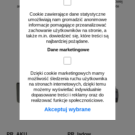
Blokada parkingowa
Pilot do blokady parkingowej
automatyczna na pilota
PRKING Barrier Remote
Cookie zawierające dane statystyczne
umożliwiają nam gromadzić anonimowe
informacje pomagające przeanalizować
zachowanie użytkowników na stronie, a
także m.in. dowiedzieć się, które treści są
od 718,75 zł
od 72,89 zł
najbardziej pożądane.
584,35 zł netto
59,26 zł netto
Dane marketingowe
do koszyka
do koszyka
Dzięki cookie marketingowych mamy
możliwość śledzenia ruchu użytkownika
na stronach internetowych, dzięki temu
możemy wyświetlać indywidualnie
dopasowane treści i reklamy oraz do
realizować funkcje społecznościowe.
Akceptuj wybrane
PR_AKU
PR_ladow