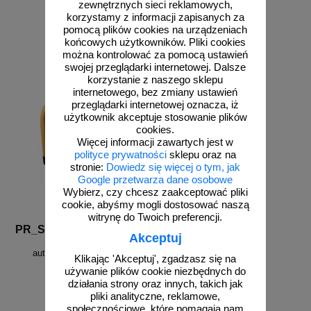
zewnętrznych sieci reklamowych,
od 72,89 zł
od 81,18 zł
korzystamy z informacji zapisanych za
59,26 zł netto
66,00 zł netto
pomocą plików cookies na urządzeniach
końcowych użytkowników. Pliki cookies
do koszyka
do koszyka
można kontrolować za pomocą ustawień
swojej przeglądarki internetowej. Dalsze
korzystanie z naszego sklepu
internetowego, bez zmiany ustawień
przeglądarki internetowej oznacza, iż
użytkownik akceptuje stosowanie plików
cookies.
Więcej informacji zawartych jest w
polityce prywatności
sklepu oraz na
stronie:
Dowiedz się więcej o tym, jak
Google przetwarza dane osobowe
Wybierz, czy chcesz zaakceptować pliki
cookie, abyśmy mogli dostosować naszą
witrynę do Twoich preferencji.
PR_SC
Akceptuj
Blokada parkingowa
automatyczna - sterowana
Klikając 'Akceptuj', zgadzasz się na
smartfonem
używanie plików cookie niezbędnych do
działania strony oraz innych, takich jak
pliki analityczne, reklamowe,
społecznościowe, które pomagają nam