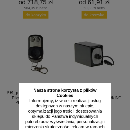
od 718,75 zł
od 61,91 zł
aków drogowych
trowe i hektometrowe
olejowe
wa na zimno
bramowe
584,35 zł netto
50,33 zł netto
do koszyka
do koszyka
e i piktogramy IMO
tura miejska
ci parkowe i miejskie - uliczne
infrastruktury biurowo-magazynowej
e miejskie
owery zewnętrzne
 biura
gazynowe i oznakowanie regałów
hali produkcyjnej
rzwi
rzylepne
 drzwi
Nasza strona korzysta z plików
PR_pilot_1
PR_AKU
Cookies
Pilot do blokady parkingowej
Akumulator do blokady PRKING
Informujemy, iż w celu realizacji usług
PRKING Barrier Remote
Barrier
dostępnych w naszym sklepie,
optymalizacji jego treści, dostosowania
sklepu do Państwa indywidualnych
potrzeb oraz wyświetlania, personalizacji i
mierzenia skuteczności reklam w ramach