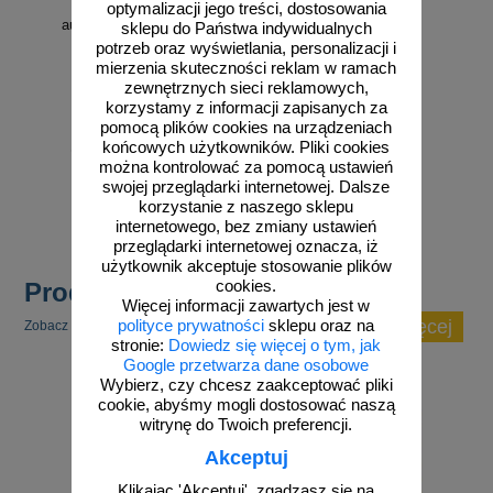
Blokada parkingowa
optymalizacji jego treści, dostosowania
automatyczna na pilota
sklepu do Państwa indywidualnych
potrzeb oraz wyświetlania, personalizacji i
mierzenia skuteczności reklam w ramach
zewnętrznych sieci reklamowych,
korzystamy z informacji zapisanych za
pomocą plików cookies na urządzeniach
od 718,75 zł
końcowych użytkowników. Pliki cookies
można kontrolować za pomocą ustawień
584,35 zł netto
swojej przeglądarki internetowej. Dalsze
do koszyka
korzystanie z naszego sklepu
internetowego, bez zmiany ustawień
przeglądarki internetowej oznacza, iż
użytkownik akceptuje stosowanie plików
cookies.
Produkty popularne
Więcej informacji zawartych jest w
zobacz więcej
polityce prywatności
sklepu oraz na
Zobacz inne popularne produkty w tej kategorii.
stronie:
Dowiedz się więcej o tym, jak
Google przetwarza dane osobowe
Wybierz, czy chcesz zaakceptować pliki
cookie, abyśmy mogli dostosować naszą
witrynę do Twoich preferencji.
Akceptuj
Klikając 'Akceptuj', zgadzasz się na