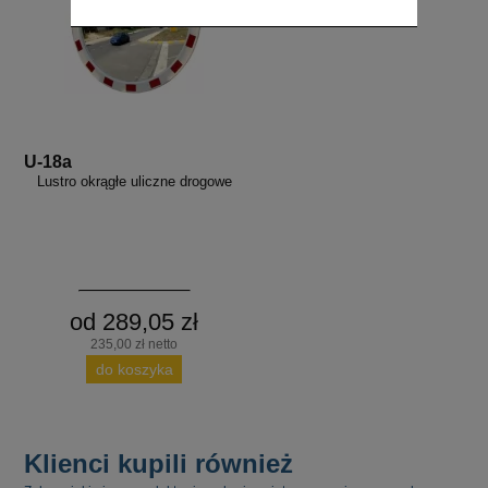
U-18a
Lustro okrągłe uliczne drogowe
od 289,05 zł
235,00 zł netto
do koszyka
Klienci kupili również