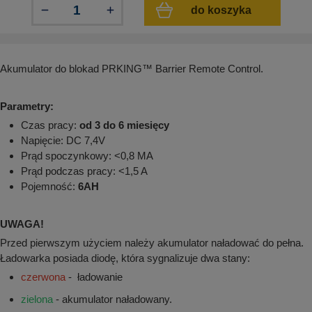
aków drogowych
trowe i hektometrowe
olejowe
do koszyka
wa na zimno
bramowe
e i piktogramy IMO
tura miejska
Akumulator do blokad PRKING™ Barrier Remote Control.
ci parkowe i miejskie - uliczne
infrastruktury biurowo-magazynowej
e miejskie
owery zewnętrzne
 biura
Parametry:
gazynowe i oznakowanie regałów
hali produkcyjnej
Czas pracy:
od 3 do 6 miesięcy
rzwi
Napięcie: DC 7,4V
rzylepne
Prąd spoczynkowy: <0,8 MA
 drzwi
Prąd podczas pracy: <1,5 A
Pojemność:
6AH
UWAGA!
Przed pierwszym użyciem należy akumulator naładować do pełna.
Ładowarka posiada diodę, która sygnalizuje dwa stany:
czerwona
- ładowanie
zielona
- akumulator naładowany.