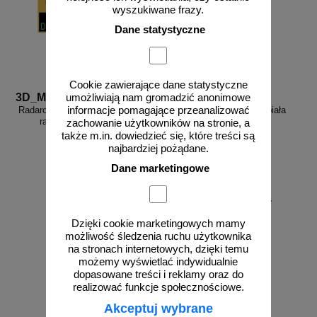
wyszukiwane frazy.
Dane statystyczne
Cookie zawierające dane statystyczne
3D_MP-DP6
FR_338
umożliwiają nam gromadzić anonimowe
informacje pomagające przeanalizować
Radarowy wyświetlacz prędkości,
Farba drogowa Kontur biała
radar drogowy MP-DP6
5/7,5/15/33 kg
zachowanie użytkowników na stronie, a
także m.in. dowiedzieć się, które treści są
najbardziej pożądane.
Dane marketingowe
od 178,35 zł
145,00 zł netto
Dzięki cookie marketingowych mamy
zobacz
do koszyka
możliwość śledzenia ruchu użytkownika
na stronach internetowych, dzięki temu
możemy wyświetlać indywidualnie
dopasowane treści i reklamy oraz do
realizować funkcje społecznościowe.
Akceptuj wybrane