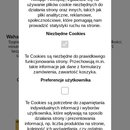
używanie plików cookie niezbędnych do
działania strony oraz innych, takich jak
pliki analityczne, reklamowe,
społecznościowe, które pomagają nam
prowadzić statystyki ruchu na stronie.
Niezbędne Cookies
Wahadlo 20 min
3D_MP-DP1
Sygnalizacja świetlna drogowa z
Radarowy wyświetlacz prędkości,
minutnikiem, tymczasowa, LED,
radar drogowy MP-DP1
bezprzewodowa, wahadłowa,
lampy 20 cm - komplet
Te Cookies są niezbędne do prawidłowego
funkcjonowania strony. Przechowują m.in.
takie informacje jak dane z formularzy
zamówienia, zawartość koszyka.
od 6226,88 zł
Preferencje użytkownika
5062,50 zł netto
do koszyka
zobacz
Te Cookies są potrzebne do zapamiętania
indywidualnych informacji i wyborów
użytkownika, które wpływają na sposób
działania strony i prezentowania
informacji, np. liczba produktów na stronie,
kolejność ich wyświetlania, czy ostatnio