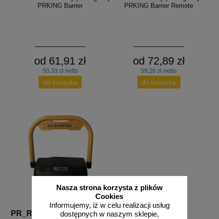
PRKING Barrier
PRKING Barrier Remote
od 61,91 zł
od 72,89 zł
50,33 zł netto
59,26 zł netto
do koszyka
do koszyka
Nasza strona korzysta z plików
Cookies
Informujemy, iż w celu realizacji usług
PR_RC
dostępnych w naszym sklepie,