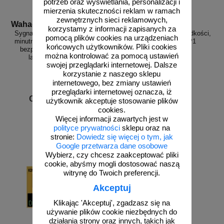
potrzeb oraz wyświetlania, personalizacji i
mierzenia skuteczności reklam w ramach
zewnętrznych sieci reklamowych,
Wahadlo 20 min
3D_MP-DP1
korzystamy z informacji zapisanych za
Sygnalizacja świetlna drogowa z
Radarowy wyświetlacz prędkości,
pomocą plików cookies na urządzeniach
minutnikiem, tymczasowa, LED,
radar drogowy MP-DP1
końcowych użytkowników. Pliki cookies
bezprzewodowa, wahadłowa,
można kontrolować za pomocą ustawień
lampy 20 cm - komplet
swojej przeglądarki internetowej. Dalsze
korzystanie z naszego sklepu
internetowego, bez zmiany ustawień
przeglądarki internetowej oznacza, iż
od 6226,88 zł
użytkownik akceptuje stosowanie plików
5062,50 zł netto
cookies.
Więcej informacji zawartych jest w
do koszyka
zobacz
polityce prywatności
sklepu oraz na
stronie:
Dowiedz się więcej o tym, jak
Google przetwarza dane osobowe
Wybierz, czy chcesz zaakceptować pliki
cookie, abyśmy mogli dostosować naszą
witrynę do Twoich preferencji.
Akceptuj
Klikając 'Akceptuj', zgadzasz się na
używanie plików cookie niezbędnych do
działania strony oraz innych, takich jak