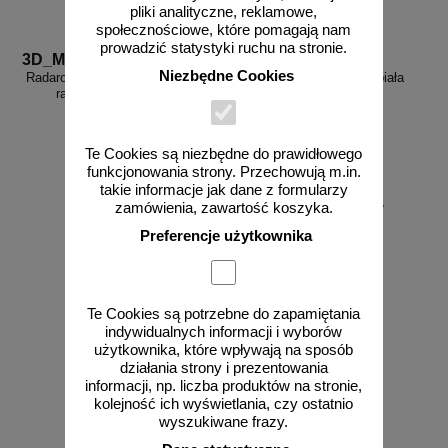
pliki analityczne, reklamowe,
społecznościowe, które pomagają nam
prowadzić statystyki ruchu na stronie.
3D_MP-DP6
FR_338
Niezbędne Cookies
Radarowy wyświetlacz prędkości,
Farba drogowa Kontur biała
radar drogowy MP-DP6
5/7,5/15/33 kg
Te Cookies są niezbędne do prawidłowego
funkcjonowania strony. Przechowują m.in.
takie informacje jak dane z formularzy
od 178,35 zł
zamówienia, zawartość koszyka.
145,00 zł netto
Preferencje użytkownika
zobacz
do koszyka
Te Cookies są potrzebne do zapamiętania
indywidualnych informacji i wyborów
użytkownika, które wpływają na sposób
działania strony i prezentowania
informacji, np. liczba produktów na stronie,
kolejność ich wyświetlania, czy ostatnio
wyszukiwane frazy.