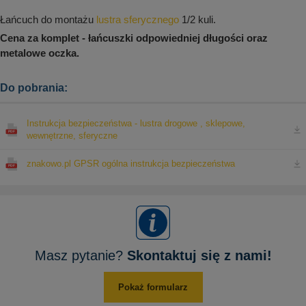
aków drogowych
trowe i hektometrowe
olejowe
wa na zimno
bramowe
Łańcuch do montażu
lustra sferycznego
1/2 kuli.
Cena za komplet - łańcuszki odpowiedniej długości oraz
e i piktogramy IMO
tura miejska
metalowe oczka.
ci parkowe i miejskie - uliczne
infrastruktury biurowo-magazynowej
e miejskie
Do pobrania:
owery zewnętrzne
 biura
gazynowe i oznakowanie regałów
hali produkcyjnej
Instrukcja bezpieczeństwa - lustra drogowe , sklepowe,
rzwi
wewnętrzne, sferyczne
rzylepne
 drzwi
znakowo.pl GPSR ogólna instrukcja bezpieczeństwa
Masz pytanie?
Skontaktuj się z nami!
Pokaż formularz