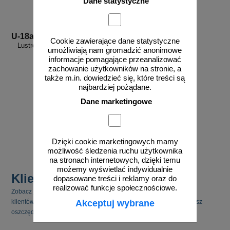
Dane statystyczne
U-18a
Cookie zawierające dane statystyczne
Lustro okrągłe uliczne drogowe
umożliwiają nam gromadzić anonimowe
informacje pomagające przeanalizować
zachowanie użytkowników na stronie, a
także m.in. dowiedzieć się, które treści są
najbardziej pożądane.
Dane marketingowe
od 289,05 zł
235,00 zł netto
do koszyka
Dzięki cookie marketingowych mamy
możliwość śledzenia ruchu użytkownika
na stronach internetowych, dzięki temu
możemy wyświetlać indywidualnie
Klienci kupili również
dopasowane treści i reklamy oraz do
realizować funkcje społecznościowe.
Zobacz jakie inne produkty cieszyły się zainteresowaniem naszych
Akceptuj wybrane
klientów. Pamiętaj, że kupując kilka produktów jednocześnie możesz
oszczędzić na kosztach transportu.