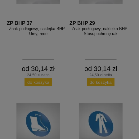
aków drogowych
trowe i hektometrowe
olejowe
wa na zimno
bramowe
e i piktogramy IMO
ZP BHP 37
ZP BHP 29
tura miejska
Znak podłogowy, naklejka BHP -
Znak podłogowy, naklejka BHP -
ci parkowe i miejskie - uliczne
Umyj ręce
Stosuj ochronę rąk
infrastruktury biurowo-magazynowej
e miejskie
owery zewnętrzne
 biura
gazynowe i oznakowanie regałów
hali produkcyjnej
rzwi
rzylepne
od 30,14 zł
od 30,14 zł
 drzwi
24,50 zł netto
24,50 zł netto
do koszyka
do koszyka