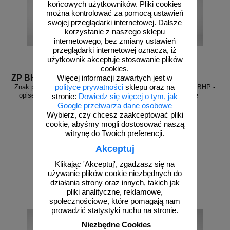
końcowych użytkowników. Pliki cookies
można kontrolować za pomocą ustawień
swojej przeglądarki internetowej. Dalsze
korzystanie z naszego sklepu
internetowego, bez zmiany ustawień
przeglądarki internetowej oznacza, iż
użytkownik akceptuje stosowanie plików
cookies.
ZP BHP M001O
ZP BHP M002
Więcej informacji zawartych jest w
polityce prywatności
sklepu oraz na
Znak podłogowy, naklejka BHP z
Znak podłogowy, naklejka BHP -
opisem - Ogólny znak nakazu
Przeczytaj instrukcję
stronie:
Dowiedz się więcej o tym, jak
Google przetwarza dane osobowe
Wybierz, czy chcesz zaakceptować pliki
cookie, abyśmy mogli dostosować naszą
witrynę do Twoich preferencji.
Akceptuj
od 27,68 zł
od 30,14 zł
22,50 zł netto
24,50 zł netto
Klikając 'Akceptuj', zgadzasz się na
używanie plików cookie niezbędnych do
do koszyka
do koszyka
działania strony oraz innych, takich jak
pliki analityczne, reklamowe,
społecznościowe, które pomagają nam
prowadzić statystyki ruchu na stronie.
Niezbędne Cookies