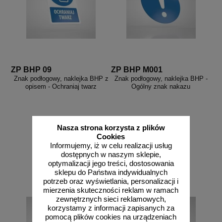
ZP BHP 09
ZP BHP M001
Znak podłogowy, naklejka BHP z
Znak podłogowy, naklejka BHP -
opisem - Ochraniaj twarz
Ogólny znak nakazu
Nasza strona korzysta z plików
Cookies
od 27,68 zł
od 30,14 zł
Informujemy, iż w celu realizacji usług
22,50 zł netto
24,50 zł netto
dostępnych w naszym sklepie,
optymalizacji jego treści, dostosowania
do koszyka
do koszyka
sklepu do Państwa indywidualnych
potrzeb oraz wyświetlania, personalizacji i
mierzenia skuteczności reklam w ramach
zewnętrznych sieci reklamowych,
korzystamy z informacji zapisanych za
pomocą plików cookies na urządzeniach