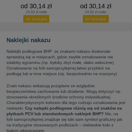
od 30,14 zł
od 30,14 zł
24,50 zł netto
24,50 zł netto
do koszyka
do koszyka
Naklejki nakazu
Naklejki podłogowe BHP ze znakami nakazu doskonale
sprawdzą się w miejscach, gdzie zwykłe oznakowanie nie
zdałoby egzaminu (np. byłoby zbyt małe, słabo widoczne).
Oznakowanie na folii samoprzylepnej łatwo przykleić na
podłogę lub w inne miejsce (np. bezpośrednio na maszyny).
Znaki nakazu wskazują pożądane ze względów
bezpieczeństwa zachowanie lub działanie. Mogą dotyczyć np.
stosowania określonych środków ochrony indywidualnej.
Charakterystycznym kolorem dla tego rodzaju oznakowania jest
niebieski.
Czy nalepki podłogowe różnią się od znaków na
płytkach PCV lub standardowych naklejek BHP?
Nie, na
folii samoprzylepnej znajduje się taki sam symbol graficzny jak
na tradycyjnie stosowanych podłożach – niebieskie koło z
białym piktogramem.