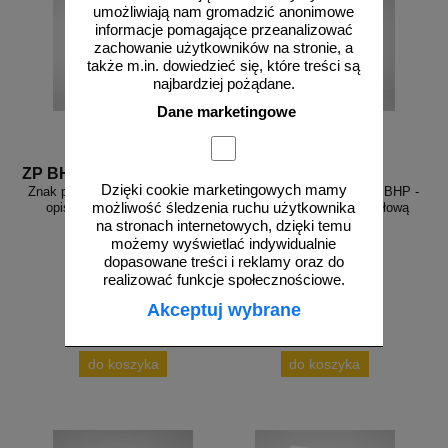
umożliwiają nam gromadzić anonimowe
informacje pomagające przeanalizować
zachowanie użytkowników na stronie, a
także m.in. dowiedzieć się, które treści są
najbardziej pożądane.
Dane marketingowe
ZP BHP 06
ZP BHP 38
Dzięki cookie marketingowych mamy
Znak podłogowy, naklejka BHP z
Znak podłogowy, naklejka BHP -
możliwość śledzenia ruchu użytkownika
opisem - Stosuj kamizelkę
Stosuj maskę przeciwpyłową
ochronną
na stronach internetowych, dzięki temu
możemy wyświetlać indywidualnie
dopasowane treści i reklamy oraz do
realizować funkcje społecznościowe.
Akceptuj wybrane
od 27,68 zł
od 30,14 zł
22,50 zł netto
24,50 zł netto
do koszyka
do koszyka