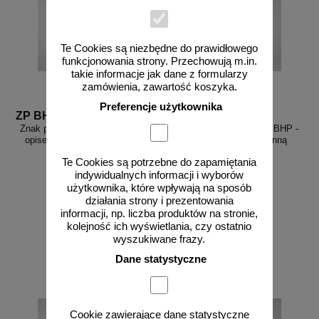
Te Cookies są niezbędne do prawidłowego
funkcjonowania strony. Przechowują m.in.
takie informacje jak dane z formularzy
zamówienia, zawartość koszyka.
Preferencje użytkownika
ZP BHP M002O
ZP BHP 34
Znak podłogowy, naklejka BHP z
Znak podłogowy, naklejka BHP -
opisem - Przeczytaj instrukcję
Stosuj kamizelkę ochronną
Te Cookies są potrzebne do zapamiętania
indywidualnych informacji i wyborów
użytkownika, które wpływają na sposób
działania strony i prezentowania
informacji, np. liczba produktów na stronie,
od 27,68 zł
od 30,14 zł
kolejność ich wyświetlania, czy ostatnio
22,50 zł netto
24,50 zł netto
wyszukiwane frazy.
do koszyka
do koszyka
Dane statystyczne
Cookie zawierające dane statystyczne