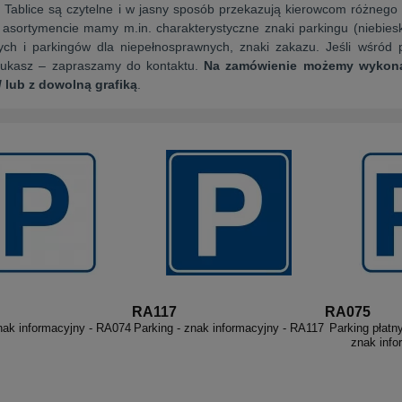
 Tablice są czytelne i w jasny sposób przekazują kierowcom różnego
asortymencie mamy m.in. charakterystyczne znaki parkingu (niebieskie
ych i parkingów dla niepełnosprawnych, znaki zakazu. Jeśli wśró
zukasz – zapraszamy do kontaktu.
Na zamówienie możemy wykona
/ lub z dowolną grafiką
.
RA117
RA075
nak informacyjny - RA074
Parking - znak informacyjny - RA117
Parking płatn
znak info