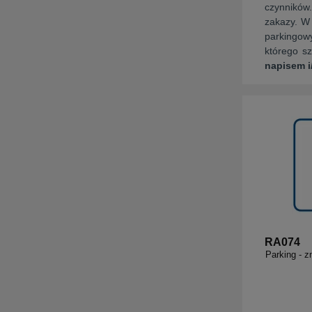
czynników.
zakazy. W 
parkingow
którego s
napisem i
RA074
Parking - z