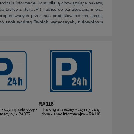
 rodzaju informacje, komunikują obowiązujące nakazy,
 tablice z literą „P”), tablice do oznakowania miejsc
d proponowanych przez nas produktów nie ma znaku,
ć znak według Twoich wytycznych, z dowolnym
RA118
y - czynny całą dobę -
Parking strzeżony - czynny całą
rmacyjny - RA075
dobę - znak informacyjny - RA118