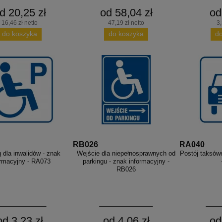
d 20,25 zł
od 58,04 zł
od
16,46 zł netto
47,19 zł netto
3,
do koszyka
do koszyka
d
RB026
RA040
 dla inwalidów - znak
Wejście dla niepełnosprawnych od
Postój taksów
ormacyjny - RA073
parkingu - znak informacyjny -
RB026
od 3,23 zł
od 4,06 zł
od