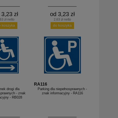
 3,23 zł
od 3,23 zł
63 zł netto
2,63 zł netto
o koszyka
do koszyka
RA116
nek drogi dla
Parking dla niepełnosprawnych -
sprawnych - znak
znak informacyjny - RA116
acyjny - RB028