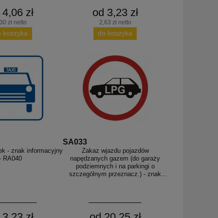
 4,06 zł
od 3,23 zł
30 zł netto
2,63 zł netto
o koszyka
do koszyka
SA033
ek - znak informacyjny
Zakaz wjazdu pojazdów
- RA040
napędzanych gazem (do garaży
podziemnych i na parkingi o
szczególnym przeznacz.) - znak
PCV
 3,23 zł
od 20,25 zł