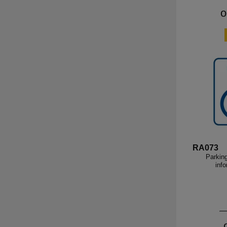
o
RA073
Parking
inf