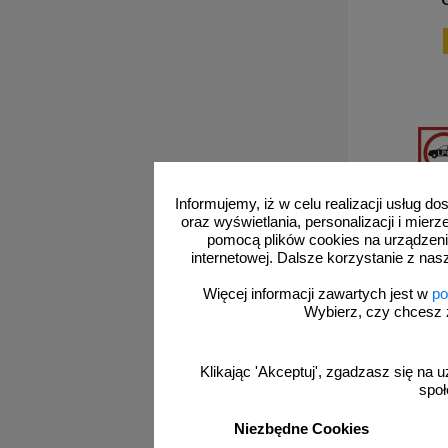
Informujemy, iż w celu realizacji usług 
oraz wyświetlania, personalizacji i mie
pomocą plików cookies na urządzeni
internetowej. Dalsze korzystanie z nas
SA034
Zaka
Więcej informacji zawartych jest w
po
napędzan
Wybierz, czy chcesz 
podzie
szczegól
Klikając 'Akceptuj', zgadzasz się na u
społ
o
Niezbędne Cookies