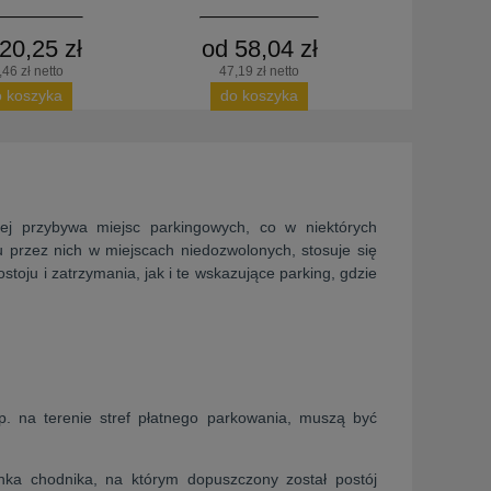
20,25 zł
od 58,04 zł
,46 zł netto
47,19 zł netto
o koszyka
do koszyka
ej przybywa miejsc parkingowych, co w niektórych
 przez nich w miejscach niedozwolonych, stosuje się
toju i zatrzymania, jak i te wskazujące parking, gdzie
p. na terenie stref płatnego parkowania, muszą być
inka chodnika, na którym dopuszczony został postój