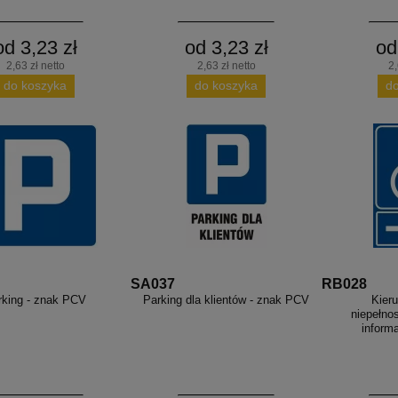
od 3,23 zł
od 3,23 zł
od
2,63 zł netto
2,63 zł netto
2,
do koszyka
do koszyka
d
SA037
RB028
rking - znak PCV
Parking dla klientów - znak PCV
Kieru
niepełno
inform