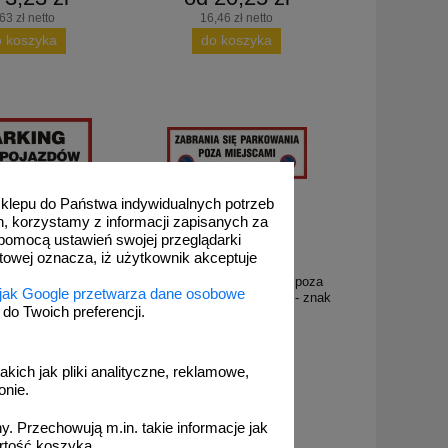
63 zł netto
16,46 zł netto
o koszyka
do koszyka
 sklepu do Państwa indywidualnych potrzeb
h, korzystamy z informacji zapisanych za
pomocą ustawień swojej przeglądarki
etowej oznacza, iż użytkownik akceptuje
SA029
pojazdów osobowych -
Zabrania się parkowania poza
 jak Google przetwarza dane osobowe
nak PCV
miejscami wyznaczonymi - znak
o Twoich preferencji.
PCV
akich jak pliki analityczne, reklamowe,
onie.
22,31 zł
od 28,28 zł
. Przechowują m.in. takie informacje jak
,14 zł netto
22,99 zł netto
rtość koszyka.