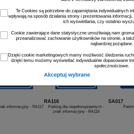
do koszyka
do koszyka
d
Te Cookies są potrzebne do zapamiętania indywidualnych in
wpływają na sposób działania strony i prezentowania informacji, 
ich wyświetlania, czy ostatnio wysz
ellery
Cookie zawierające dane statystyczne umożliwiają nam grom
rzedające się produkty
przeanalizować zachowanie użytkowników na stronie, a także 
najbardziej pożądane.
Dzięki cookie marketingowych mamy możliwość śledzenia ruchu
dzięki temu możemy wyświetlać indywidualnie dopasowane treś
społecznościowe.
Akceptuj wybrane
RA116
SA017
znak informacyjny - RA117
Parking dla niepełnosprawnych -
Parki
znak informacyjny - RA116