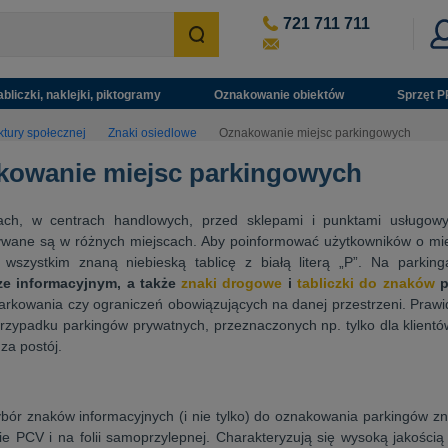
721 711 711
abliczki, naklejki, piktogramy
Oznakowanie obiektów
Sprzęt P
ktury społecznej
Znaki osiedlowe
Oznakowanie miejsc parkingowych
kowanie miejsc parkingowych
ach, w centrach handlowych, przed sklepami i punktami usługow
ywane są w różnych miejscach. Aby poinformować użytkowników o mie
 wszystkim znaną niebieską tablicę z białą literą „P”. Na parki
ze informacyjnym, a także
znaki drogowe
i
tabliczki do znaków
p
rkowania czy ograniczeń obowiązujących na danej przestrzeni. Prawi
zypadku parkingów prywatnych, przeznaczonych np. tylko dla klientów
 za postój.
bór znaków informacyjnych (i nie tylko) do oznakowania parkingów zn
ie PCV i na folii samoprzylepnej. Charakteryzują się wysoką jakością