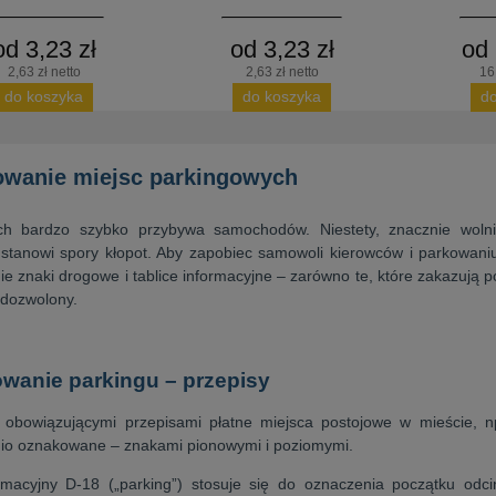
od 3,23 zł
od 3,23 zł
od 
2,63 zł netto
2,63 zł netto
16
do koszyka
do koszyka
d
wanie miejsc parkingowych
h bardzo szybko przybywa samochodów. Niestety, znacznie wolni
stanowi spory kłopot. Aby zapobiec samowoli kierowców i parkowaniu
e znaki drogowe i tablice informacyjne – zarówno te, które zakazują pos
t dozwolony.
wanie parkingu – przepisy
 obowiązującymi przepisami płatne miejsca postojowe w mieście, n
io oznakowane – znakami pionowymi i poziomymi.
rmacyjny D-18 („parking”) stosuje się do oznaczenia początku odc