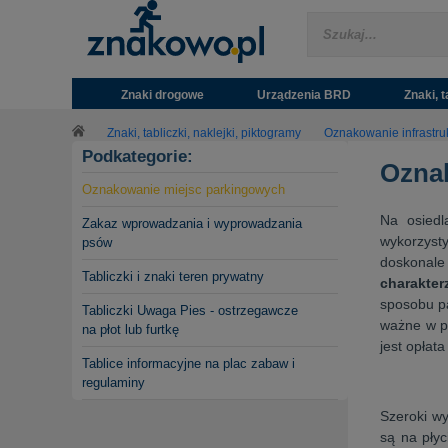
Znaki drogowe
Urządzenia BRD
Znaki, t
Znaki, tabliczki, naklejki, piktogramy
Oznakowanie infrastru
Podkategorie:
Ozna
Oznakowanie miejsc parkingowych
Na osiedl
Zakaz wprowadzania i wyprowadzania
wykorzyst
psów
doskonale
Tabliczki i znaki teren prywatny
charakter
sposobu pa
Tabliczki Uwaga Pies - ostrzegawcze
ważne w pr
na płot lub furtkę
jest opłata
Tablice informacyjne na plac zabaw i
regulaminy
Szeroki wy
są na płyc