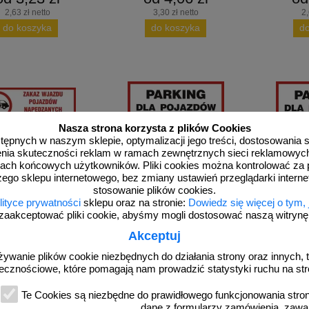
2,63 zł netto
3,30 zł netto
2,
do koszyka
do koszyka
d
Nasza strona korzysta z plików Cookies
dostępnych w naszym sklepie, optymalizacji jego treści, dostosowania
rzenia skuteczności reklam w ramach zewnętrznych sieci reklamowyc
ach końcowych użytkowników. Pliki cookies można kontrolować za 
zego sklepu internetowego, bez zmiany ustawień przeglądarki intern
SA026
SA025
stosowanie plików cookies.
z wjazdu pojazdów
Parking dla pojazdów ciężarowych -
Parking dla 
lityce prywatności
sklepu oraz na stronie:
Dowiedz się więcej o tym,
ych gazem (do garaży
znak PCV
z
zaakceptować pliki cookie, abyśmy mogli dostosować naszą witrynę d
mnych i na parkingi o
nym przeznacz.) - znak
Akceptuj
PCV
żywanie plików cookie niezbędnych do działania strony oraz innych, t
ecznościowe, które pomagają nam prowadzić statystyki ruchu na str
d 28,28 zł
od 22,31 zł
od 
Te Cookies są niezbędne do prawidłowego funkcjonowania strony
22,99 zł netto
18,14 zł netto
18
dane z formularzy zamówienia, zawa