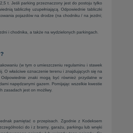
 t. Jeśli parking przeznaczony jest do postoju tylko
ednią tabliczkę uzupełniającą. Odpowiednie tabliczki
kowania pojazdów na drodze (na chodniku / na jezdni;
dni i chodnika, a także na wydzielonych parkingach.
e?
akowaniu (w tym o umieszczeniu regulaminu i stawek
ój. O właściwe oznaczenie terenu i znajdujących się na
. Odpowiednie znaki mogą być również przydatne w
odami napędzanymi gazem. Pomijając wszelkie kwestie
ich zasadach jest on możliwy.
i jednak pamiętać o przepisach. Zgodnie z Kodeksem
czególności do i z bramy, garażu, parkingu lub wnęki