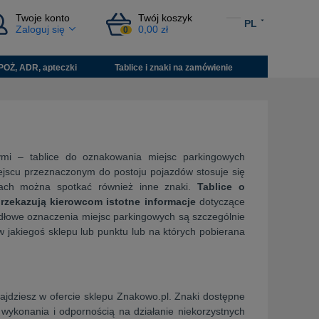
Twoje konto
Twój koszyk
PL
Zaloguj się
0,00 zł
0
POŻ, ADR, apteczki
Tablice i znaki na zamówienie
ymi – tablice do oznakowania miejsc parkingowych
jscu przeznaczonym do postoju pojazdów stosuje się
ngach można spotkać również inne znaki.
Tablice o
rzekazują kierowcom istotne informacje
dotyczące
dłowe oznaczenia miejsc parkingowych są szczególnie
 jakiegoś sklepu lub punktu lub na których pobierana
ajdziesz w ofercie sklepu Znakowo.pl. Znaki dostępne
 wykonania i odpornością na działanie niekorzystnych