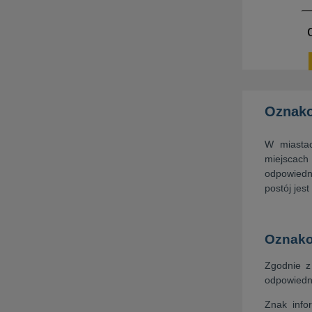
Oznako
W miastac
miejscach 
odpowiedni
postój jes
Oznako
Zgodnie z
odpowiedn
Znak info