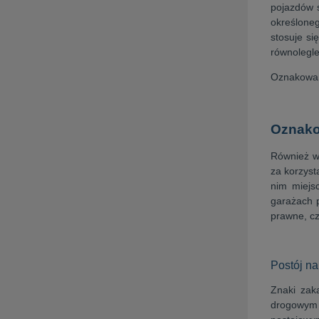
pojazdów s
określoneg
stosuje si
równolegle
Oznakowani
Oznako
Również w
za korzyst
nim miejs
garażach 
prawne, cz
Postój na
Znaki zak
drogowym z