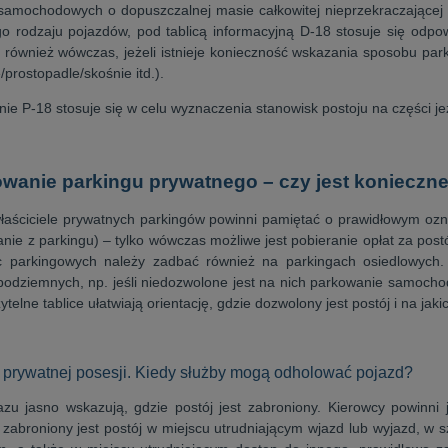
amochodowych o dopuszczalnej masie całkowitej nieprzekraczającej 2,5
o rodzaju pojazdów, pod tablicą informacyjną D-18 stosuje się odpowi
ę również wówczas, jeżeli istnieje konieczność wskazania sposobu par
/prostopadle/skośnie itd.).
e P-18 stosuje się w celu wyznaczenia stanowisk postoju na części jez
wanie parkingu prywatnego – czy jest konieczn
łaściciele prywatnych parkingów powinni pamiętać o prawidłowym ozn
anie z parkingu) – tylko wówczas możliwe jest pobieranie opłat za post
c parkingowych należy zadbać również na parkingach osiedlowych
podziemnych, np. jeśli niedozwolone jest na nich parkowanie samoch
ytelne tablice ułatwiają orientację, gdzie dozwolony jest postój i na jak
 prywatnej posesji. Kiedy służby mogą odholować pojazd?
azu jasno wskazują, gdzie postój jest zabroniony. Kierowcy powinn
abroniony jest postój w miejscu utrudniającym wjazd lub wyjazd, w sz