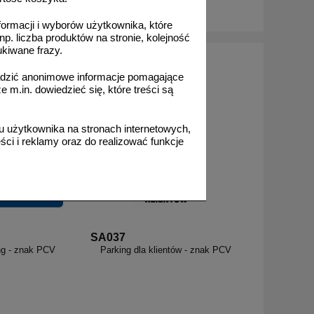
o koszyka
do koszyka
formacji i wyborów użytkownika, które
np. liczba produktów na stronie, kolejność
ukiwane frazy.
adzić anonimowe informacje pomagające
m.in. dowiedzieć się, które treści są
 użytkownika na stronach internetowych,
ci i reklamy oraz do realizować funkcje
SA037
ng - znak PCV
Parking dla klientów - znak PCV