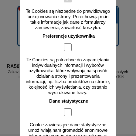
Te Cookies są niezbędne do prawidłowego
funkcjonowania strony. Przechowują m.in.
takie informacje jak dane z formularzy
zamówienia, zawartość koszyka.
Preferencje użytkownika
Te Cookies są potrzebne do zapamiętania
indywidualnych informacji i wyborów
RA507
RA103
użytkownika, które wpływają na sposób
Zakaz wprowadzania psów - znak
Dzieci tylko pod opieką dorosłych
działania strony i prezentowania
informacyjny - RA507
- znak informacyjny - RA103
informacji, np. liczba produktów na stronie,
kolejność ich wyświetlania, czy ostatnio
wyszukiwane frazy.
Dane statystyczne
od 3,23 zł
od 3,23 zł
2,63 zł netto
2,63 zł netto
do koszyka
do koszyka
Cookie zawierające dane statystyczne
umożliwiają nam gromadzić anonimowe
informacje pomagające przeanalizować