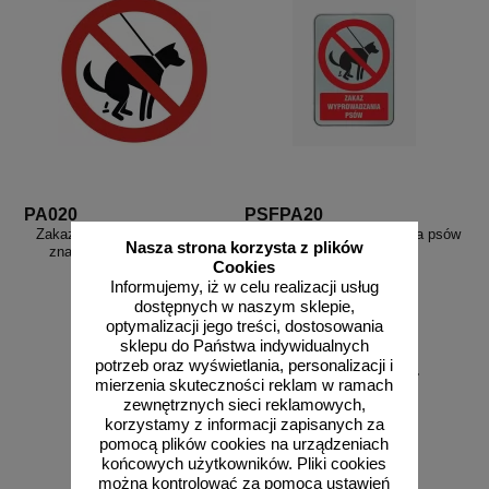
PA020
PSFPA20
Zakaz wyprowadzania psów 1 -
Znak Zakaz wyprowadzania psów
Nasza strona korzysta z plików
znak informacyjny - PA020
1 - blaszany
Cookies
Informujemy, iż w celu realizacji usług
dostępnych w naszym sklepie,
optymalizacji jego treści, dostosowania
sklepu do Państwa indywidualnych
potrzeb oraz wyświetlania, personalizacji i
od 17,81 zł
od 141,45 zł
mierzenia skuteczności reklam w ramach
14,48 zł netto
115,00 zł netto
zewnętrznych sieci reklamowych,
do koszyka
do koszyka
korzystamy z informacji zapisanych za
pomocą plików cookies na urządzeniach
końcowych użytkowników. Pliki cookies
można kontrolować za pomocą ustawień