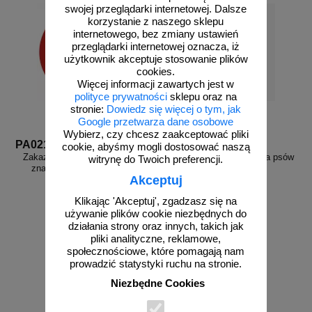
swojej przeglądarki internetowej. Dalsze
korzystanie z naszego sklepu
internetowego, bez zmiany ustawień
przeglądarki internetowej oznacza, iż
użytkownik akceptuje stosowanie plików
cookies.
Więcej informacji zawartych jest w
polityce prywatności
sklepu oraz na
stronie:
Dowiedz się więcej o tym, jak
Google przetwarza dane osobowe
Wybierz, czy chcesz zaakceptować pliki
PA021
PSFPA21
cookie, abyśmy mogli dostosować naszą
Zakaz wyprowadzania psów 2 -
Znak Zakaz wyprowadzania psów
witrynę do Twoich preferencji.
znak informacyjny - PA021
2 - blaszany
Akceptuj
Klikając 'Akceptuj', zgadzasz się na
używanie plików cookie niezbędnych do
działania strony oraz innych, takich jak
pliki analityczne, reklamowe,
od 17,81 zł
od 99,02 zł
społecznościowe, które pomagają nam
14,48 zł netto
80,50 zł netto
prowadzić statystyki ruchu na stronie.
do koszyka
do koszyka
Niezbędne Cookies