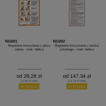
aków drogowych
trowe i hektometrowe
olejowe
wa na zimno
bramowe
e i piktogramy IMO
tura miejska
ci parkowe i miejskie - uliczne
infrastruktury biurowo-magazynowej
e miejskie
owery zewnętrzne
 biura
gazynowe i oznakowanie regałów
hali produkcyjnej
NG001
NG002
rzwi
Regulamin korzystania z placu
Regulamin korzystania z boiska
zabaw - znak, tablica
szkolnego - znak, tablica
rzylepne
 drzwi
od 28,28 zł
od 147,34 zł
22,99 zł netto
119,79 zł netto
do koszyka
do koszyka