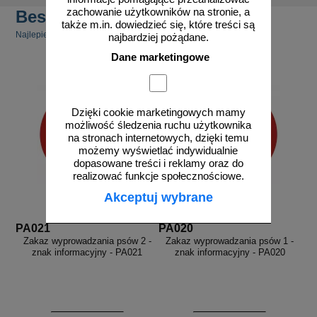
zachowanie użytkowników na stronie, a
Bestsellery
także m.in. dowiedzieć się, które treści są
Najlepiej sprzedające się produkty
najbardziej pożądane.
Dane marketingowe
Dzięki cookie marketingowych mamy
możliwość śledzenia ruchu użytkownika
na stronach internetowych, dzięki temu
możemy wyświetlać indywidualnie
dopasowane treści i reklamy oraz do
realizować funkcje społecznościowe.
Akceptuj wybrane
PA021
PA020
Zakaz wyprowadzania psów 2 -
Zakaz wyprowadzania psów 1 -
znak informacyjny - PA021
znak informacyjny - PA020