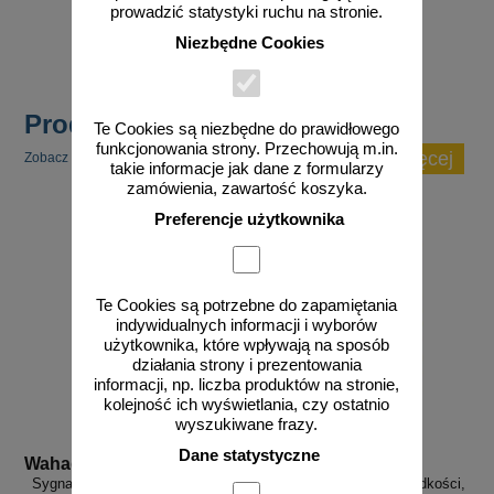
prowadzić statystyki ruchu na stronie.
zobacz
Niezbędne Cookies
Produkty popularne
Te Cookies są niezbędne do prawidłowego
funkcjonowania strony. Przechowują m.in.
zobacz więcej
Zobacz inne popularne produkty w tej kategorii.
takie informacje jak dane z formularzy
zamówienia, zawartość koszyka.
Preferencje użytkownika
Te Cookies są potrzebne do zapamiętania
indywidualnych informacji i wyborów
użytkownika, które wpływają na sposób
działania strony i prezentowania
informacji, np. liczba produktów na stronie,
kolejność ich wyświetlania, czy ostatnio
wyszukiwane frazy.
Dane statystyczne
Wahadlo 20 min
3D_MP-DP1
Sygnalizacja świetlna drogowa z
Radarowy wyświetlacz prędkości,