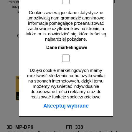
minutnikiem, tymczasowa, LED,
radar drogowy MP-DP1
bezprzewodowa, wahadłowa,
lampy 20 cm - komplet
Cookie zawierające dane statystyczne
umożliwiają nam gromadzić anonimowe
informacje pomagające przeanalizować
zachowanie użytkowników na stronie, a
także m.in. dowiedzieć się, które treści są
od 6226,88 zł
najbardziej pożądane.
5062,50 zł netto
Dane marketingowe
do koszyka
zobacz
Dzięki cookie marketingowych mamy
możliwość śledzenia ruchu użytkownika
na stronach internetowych, dzięki temu
możemy wyświetlać indywidualnie
dopasowane treści i reklamy oraz do
realizować funkcje społecznościowe.
Akceptuj wybrane
3D_MP-DP6
FR_338