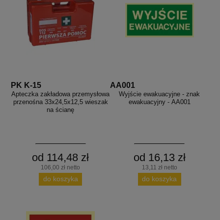
PK K-15
AA001
Apteczka zakładowa przemysłowa
Wyjście ewakuacyjne - znak
przenośna 33x24,5x12,5 wieszak
ewakuacyjny - AA001
na ścianę
od 114,48 zł
od 16,13 zł
106,00 zł netto
13,11 zł netto
do koszyka
do koszyka