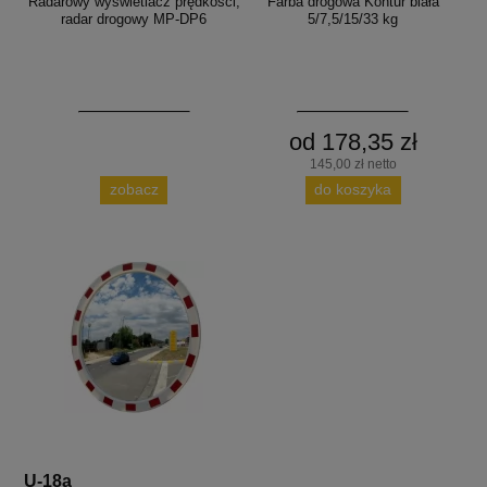
Radarowy wyświetlacz prędkości,
Farba drogowa Kontur biała
radar drogowy MP-DP6
5/7,5/15/33 kg
od 178,35 zł
145,00 zł netto
zobacz
do koszyka
U-18a