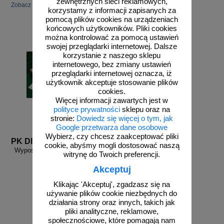
zewnętrznych sieci reklamowych,
Zobacz inne powiązane produkty.
korzystamy z informacji zapisanych za
pomocą plików cookies na urządzeniach
końcowych użytkowników. Pliki cookies
można kontrolować za pomocą ustawień
swojej przeglądarki internetowej. Dalsze
korzystanie z naszego sklepu
internetowego, bez zmiany ustawień
przeglądarki internetowej oznacza, iż
użytkownik akceptuje stosowanie plików
cookies.
Więcej informacji zawartych jest w
polityce prywatności
sklepu oraz na
stronie:
Dowiedz się więcej o tym, jak
Google przetwarza dane osobowe
Wybierz, czy chcesz zaakceptować pliki
PK DIN 13164
cookie, abyśmy mogli dostosować naszą
Wyposażenie apteczki pierwszej
witrynę do Twoich preferencji.
pomocy DIN 13164
Akceptuj
Klikając 'Akceptuj', zgadzasz się na
używanie plików cookie niezbędnych do
działania strony oraz innych, takich jak
pliki analityczne, reklamowe,
społecznościowe, które pomagają nam