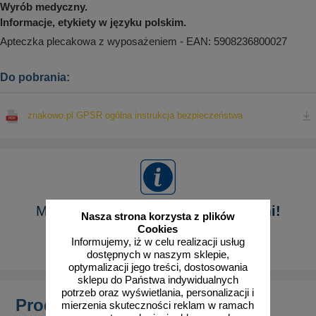
Wyrób medyczny.
Informacje, etykiety w języku polskim.
Apteczka plecakowa z wyposażeniem - EAN: 5908236800027
Do pobrania:
znakowo.pl GPSR ogólna instrukcja bezpieczeństwa
Masz pytanie?
Skontaktuj się z nami!
Nasza strona korzysta z plików
Cookies
Informujemy, iż w celu realizacji usług
Pokaż formularz
dostępnych w naszym sklepie,
optymalizacji jego treści, dostosowania
sklepu do Państwa indywidualnych
potrzeb oraz wyświetlania, personalizacji i
Produkty powiązane
mierzenia skuteczności reklam w ramach