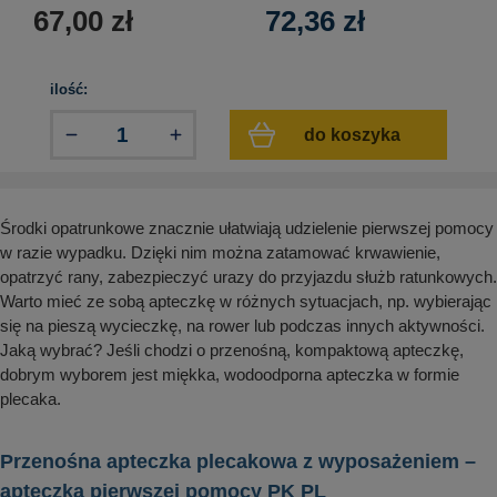
aków drogowych
trowe i hektometrowe
olejowe
67,00
zł
72,36
zł
wa na zimno
bramowe
e i piktogramy IMO
tura miejska
ilość:
ci parkowe i miejskie - uliczne
infrastruktury biurowo-magazynowej
e miejskie
do koszyka
owery zewnętrzne
 biura
gazynowe i oznakowanie regałów
hali produkcyjnej
rzwi
Środki opatrunkowe znacznie ułatwiają udzielenie pierwszej pomocy
rzylepne
 drzwi
w razie wypadku. Dzięki nim można zatamować krwawienie,
opatrzyć rany, zabezpieczyć urazy do przyjazdu służb ratunkowych.
Warto mieć ze sobą apteczkę w różnych sytuacjach, np. wybierając
się na pieszą wycieczkę, na rower lub podczas innych aktywności.
Jaką wybrać? Jeśli chodzi o przenośną, kompaktową apteczkę,
dobrym wyborem jest miękka, wodoodporna apteczka w formie
plecaka.
Przenośna apteczka plecakowa z wyposażeniem –
apteczka pierwszej pomocy PK PL