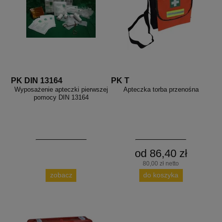
PK DIN 13164
PK T
Wyposażenie apteczki pierwszej
Apteczka torba przenośna
pomocy DIN 13164
od 86,40 zł
80,00 zł netto
zobacz
do koszyka