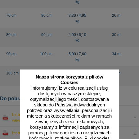
kg
70 cm
80 cm
3,30 / 4,95
26 m
kg
80 cm
90 cm
4,00 / 6,10
30 m
kg
90 cm
100 cm
5,00 / 7,60
34 m
kg
100 cm
110 cm
12,5 / 15,5
38 m
Nasza strona korzysta z plików
kg
Cookies
Informujemy, iż w celu realizacji usług
dostępnych w naszym sklepie,
Do pobrania:
optymalizacji jego treści, dostosowania
sklepu do Państwa indywidualnych
potrzeb oraz wyświetlania, personalizacji i
Instrukcja bezpieczeństwa - lustra drogowe , sklepowe,
mierzenia skuteczności reklam w ramach
wewnętrzne, sferyczne
zewnętrznych sieci reklamowych,
korzystamy z informacji zapisanych za
pomocą plików cookies na urządzeniach
Instrukcja bezpieczeństwa - urządzenia BRD
końcowych użytkowników. Pliki cookies