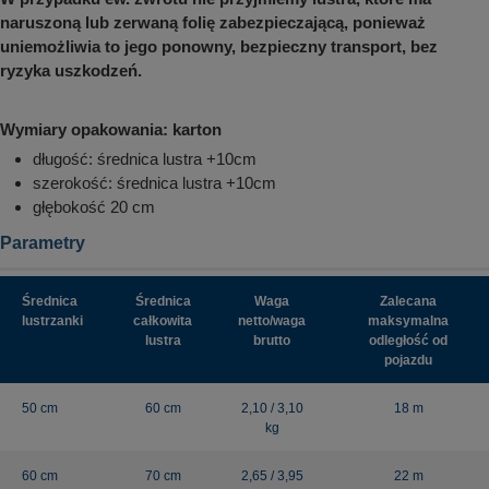
naruszoną lub zerwaną folię zabezpieczającą, ponieważ
uniemożliwia to jego ponowny, bezpieczny transport, bez
ryzyka uszkodzeń.
Wymiary opakowania: karton
długość: średnica lustra +10cm
szerokość: średnica lustra +10cm
głębokość 20 cm
Parametry
Średnica
Średnica
Waga
Zalecana
lustrzanki
całkowita
netto/waga
maksymalna
lustra
brutto
odległość od
pojazdu
50 cm
60 cm
2,10 / 3,10
18 m
kg
60 cm
70 cm
2,65 / 3,95
22 m