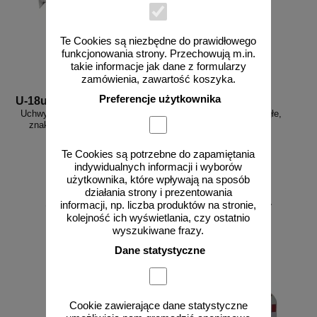
Te Cookies są niezbędne do prawidłowego
funkcjonowania strony. Przechowują m.in.
takie informacje jak dane z formularzy
zamówienia, zawartość koszyka.
Preferencje użytkownika
U-18uchwyt L
U-18a TP
Uchwyt do zamocowania lustra /
Lustro drogowe - okrągłe,
znaku drogowego na ścianie
poliwęglowane
Te Cookies są potrzebne do zapamiętania
indywidualnych informacji i wyborów
użytkownika, które wpływają na sposób
działania strony i prezentowania
od 132,23 zł
od 861,00 zł
informacji, np. liczba produktów na stronie,
kolejność ich wyświetlania, czy ostatnio
107,50 zł netto
700,00 zł netto
wyszukiwane frazy.
do koszyka
do koszyka
Dane statystyczne
Cookie zawierające dane statystyczne