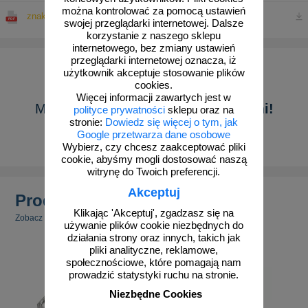
można kontrolować za pomocą ustawień
znakowo.pl GPSR ogólna instrukcja bezpieczeństwa
swojej przeglądarki internetowej. Dalsze
korzystanie z naszego sklepu
internetowego, bez zmiany ustawień
przeglądarki internetowej oznacza, iż
użytkownik akceptuje stosowanie plików
cookies.
Więcej informacji zawartych jest w
Masz pytanie?
Skontaktuj się z nami!
polityce prywatności
sklepu oraz na
stronie:
Dowiedz się więcej o tym, jak
Google przetwarza dane osobowe
Pokaż formularz
Wybierz, czy chcesz zaakceptować pliki
cookie, abyśmy mogli dostosować naszą
witrynę do Twoich preferencji.
Akceptuj
Produkty powiązane
Klikając 'Akceptuj', zgadzasz się na
Zobacz inne powiązane produkty.
używanie plików cookie niezbędnych do
działania strony oraz innych, takich jak
pliki analityczne, reklamowe,
społecznościowe, które pomagają nam
prowadzić statystyki ruchu na stronie.
Niezbędne Cookies