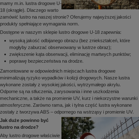
mamy m.in. lustra drogowe U-
18 (okrągłe). Dlaczego warto
zamówić lustro na naszej stronie? Oferujemy najwyższej jakości
produkty spełniające wymagania norm.
Dostępne w naszym sklepie lustro drogowe U-18 zapewnia:
wysoką jakość odbijanego obrazu (bez zniekształceń, które
mogłyby zaburzać obserwowany w lustrze obraz);
zwiększenie kąta obserwacji, eliminację martwych punktów;
poprawę bezpieczeństwa na drodze.
Zamontowane w odpowiednich miejscach lustra drogowe
minimalizują ryzyko wypadków i kolizji drogowych. Nasze lustra
wykonane zostały z wysokiej jakości, wytrzymałego akrylu.
Odporne są na stłuczenia, zarysowania i inne uszkodzenia
mechaniczne, a także na promienie UV, kurz i niekorzystne warunki
atmosferyczne. Zarówno rama, jak i tylna część lustra wykonane
zostały z tworzywa ABS – odpornego na wstrząsy i promienie UV.
Jak duże powinno być
lustro na drodze?
Aby lustro drogowe właściwie