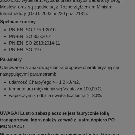
2020/0559 wydanie 1, wydaną przez Instytut Badawczy Dróg i
Mostów oraz są zgodne są z Rozporządzeniem Ministra
Infrastruktury (Dz.U. 2003 nr 220 poz. 2181).
Spełniane normy
PN-EN ISO 179-1:2010
PN-EN ISO 306:2014
PN-EN ISO 2813:2014-11
PN-EN ISO 410
Parametry
Oferowane na Znakowo.pl lustra drogowe charakteryzują się
następującymi parametrami:
udarność Charpy'ego >= 1,2 kJ/m2,
temperatura mięknienia wg Vicata >= 100,00'C,
współczynnik odbicia światła lica lustra >=80%.
UWAGA! Lustro zabezpieczone jest fabrycznie folią
transportową, którą należy zerwać z lustra dopiero PO
MONTAŻU!
W przypadku ew. zwrotu nie przyjmiemy lustra, które ma