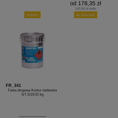
od 178,35 zł
145,00 zł netto
zobacz
do koszyka
FR_341
Farba drogowa Kontur niebieska
5/7,5/15/33 kg