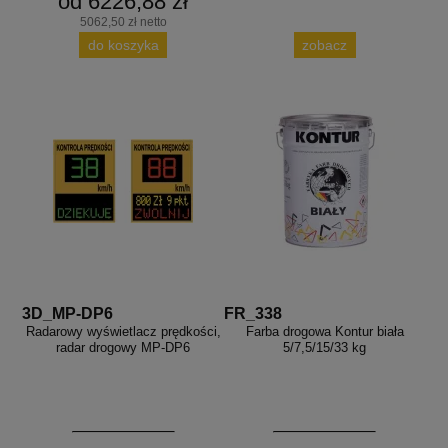
od 6226,88 zł
5062,50 zł netto
do koszyka
zobacz
3D_MP-DP6
FR_338
Radarowy wyświetlacz prędkości,
Farba drogowa Kontur biała
radar drogowy MP-DP6
5/7,5/15/33 kg