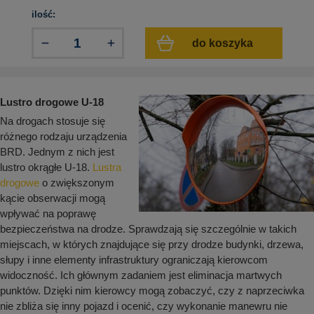
aków drogowych
trowe i hektometrowe
olejowe
ilość:
wa na zimno
bramowe
do koszyka
e i piktogramy IMO
tura miejska
ci parkowe i miejskie - uliczne
infrastruktury biurowo-magazynowej
e miejskie
owery zewnętrzne
 biura
Lustro drogowe U-18
gazynowe i oznakowanie regałów
Na drogach stosuje się
hali produkcyjnej
rzwi
różnego rodzaju urządzenia
rzylepne
BRD. Jednym z nich jest
 drzwi
lustro okrągłe U-18.
Lustra
drogowe
o zwiększonym
kącie obserwacji mogą
wpływać na poprawę
bezpieczeństwa na drodze. Sprawdzają się szczególnie w takich
miejscach, w których znajdujące się przy drodze budynki, drzewa,
słupy i inne elementy infrastruktury ograniczają kierowcom
widoczność. Ich głównym zadaniem jest eliminacja martwych
punktów. Dzięki nim kierowcy mogą zobaczyć, czy z naprzeciwka
nie zbliża się inny pojazd i ocenić, czy wykonanie manewru nie