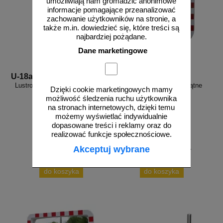
umożliwiają nam gromadzić anonimowe
informacje pomagające przeanalizować
zachowanie użytkowników na stronie, a
także m.in. dowiedzieć się, które treści są
najbardziej pożądane.
Dane marketingowe
U-18a VU
U-18b
Lustro uniwersalne - zewnętrzne
Lustro akrylowe prostokątne
Dzięki cookie marketingowych mamy
możliwość śledzenia ruchu użytkownika
na stronach internetowych, dzięki temu
możemy wyświetlać indywidualnie
dopasowane treści i reklamy oraz do
realizować funkcje społecznościowe.
od 219,92 zł
od 356,70 zł
Akceptuj wybrane
178,80 zł netto
290,00 zł netto
do koszyka
do koszyka