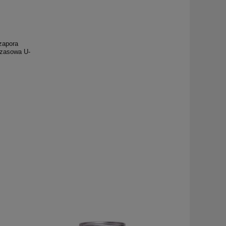
 zapora
czasowa U-