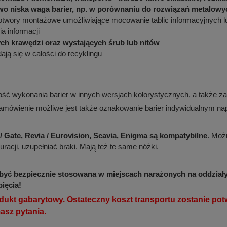
o niska waga barier, np. w porównaniu do rozwiązań metalowy
otwory montażowe umożliwiające mocowanie tablic informacyjnych l
a informacji
ych krawędzi oraz wystających śrub lub nitów
dają się w całości do recyklingu
wość wykonania barier w innych wersjach kolorystycznych, a także 
amówienie możliwe jest także oznakowanie barier indywidualnym nap
/ Gate, Revia / Eurovision, Scavia, Enigma są kompatybilne
. Moż
uracji, uzupełniać braki. Mają też te same nóżki.
być bezpiecznie stosowana w miejscach narażonych na oddziały
ięcia!
kt gabarytowy. Ostateczny koszt transportu zostanie potw
masz pytania.