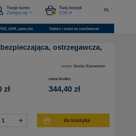
Twoje konto
Twój koszyk
PL
Zaloguj się
0,00 zł
0
POŻ, ADR, apteczki
Tablice i znaki na zamówienie
abezpieczająca, ostrzegawcza,
numer:
Revia / Eurovision
cena brutto:
0
zł
344,40
zł
do koszyka