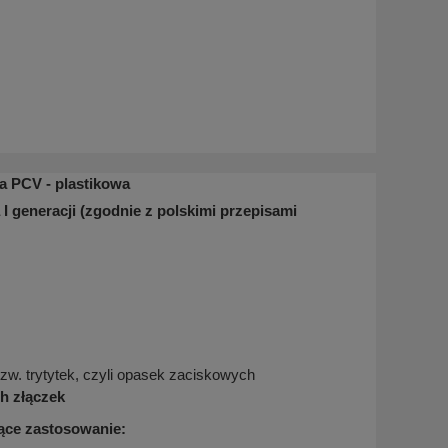
ka PCV - plastikowa
a I generacji (zgodnie z polskimi przepisami
w. trytytek, czyli opasek zaciskowych
h złączek
jące zastosowanie: