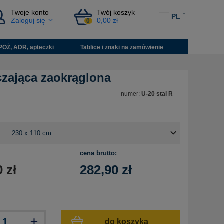
Twoje konto
Twój koszyk
PL
Zaloguj się
0,00 zł
0
POŻ, ADR, apteczki
Tablice i znaki na zamówienie
czająca zaokrąglona
numer:
U-20 stal R
cena brutto:
0
zł
282,90
zł
do koszyka