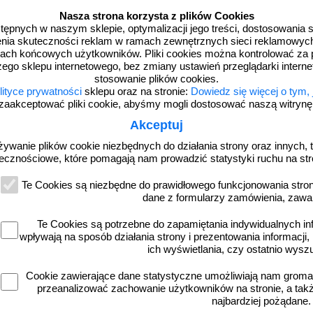
Nasza strona korzysta z plików Cookies
dostępnych w naszym sklepie, optymalizacji jego treści, dostosowania
więcej
rzenia skuteczności reklam w ramach zewnętrznych sieci reklamowyc
ach końcowych użytkowników. Pliki cookies można kontrolować za 
zego sklepu internetowego, bez zmiany ustawień przeglądarki intern
stosowanie plików cookies.
lityce prywatności
sklepu oraz na stronie:
Dowiedz się więcej o tym,
zaakceptować pliki cookie, abyśmy mogli dostosować naszą witrynę d
Akceptuj
żywanie plików cookie niezbędnych do działania strony oraz innych, t
ecznościowe, które pomagają nam prowadzić statystyki ruchu na str
Te Cookies są niezbędne do prawidłowego funkcjonowania strony
dane z formularzy zamówienia, zawa
-DP1
3D_MP-DP6
wyświetlacz prędkości, radar drogowy
Radarowy wyświetlacz prędkości, rad
MP-DP1
MP-DP6
Te Cookies są potrzebne do zapamiętania indywidualnych in
wpływają na sposób działania strony i prezentowania informacji, 
ich wyświetlania, czy ostatnio wysz
Cookie zawierające dane statystyczne umożliwiają nam grom
przeanalizować zachowanie użytkowników na stronie, a także 
najbardziej pożądane.