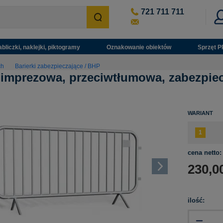
721 711 711
abliczki, naklejki, piktogramy
Oznakowanie obiektów
Sprzęt P
ch
Barierki zabezpieczające / BHP
 imprezowa, przeciwtłumowa, zabezpie
WARIANT
cena netto:
230,0
ilość: