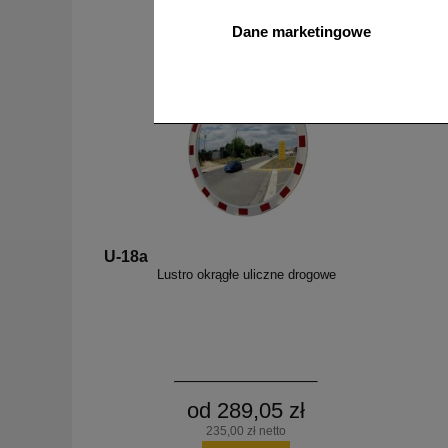
5062,50 zł netto
Dane marketingowe
do koszyka
U-18a
Lustro okrągłe uliczne drogowe
od 289,05 zł
235,00 zł netto