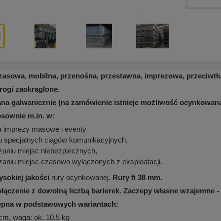
zasowa, mobilna, przenośna, przestawna, imprezowa, przeciwtłu
rogi zaokrąglone.
na galwanicznie (na zamówienie istnieje możliwość ocynkowana
osownie m.in. w:
a imprezy masowe i eventy
u specjalnych ciągów komunikacyjnych,
zaniu miejsc niebezpiecznych,
aniu miejsc czasowo wyłączonych z eksploatacji.
ysokiej jakości
rury ocynkowanej.
Rury fi 38 mm.
łączenie z dowolną liczbą
barierek
.
Zaczepy własne wzajemne - 
tępna w podstawowych wariantach:
cm, waga: ok. 10,5 kg