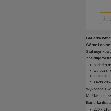
Barierka tymc
Górne i dolne 
Stal ocynkowa
Znajduje zast
barierka n
wytyczani
zabezpiec
zabezpiecz
Wykonana z
w
Możliwe jest
po
Barierka dos
230 x 110 