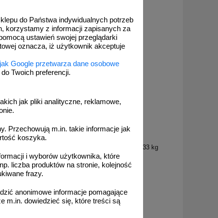
 sklepu do Państwa indywidualnych potrzeb
h, korzystamy z informacji zapisanych za
pomocą ustawień swojej przeglądarki
etowej oznacza, iż użytkownik akceptuje
 jak Google przetwarza dane osobowe
o Twoich preferencji.
akich jak pliki analityczne, reklamowe,
onie.
. Przechowują m.in. takie informacje jak
rtość koszyka.
FR_338
ar drogowy
Farba drogowa Kontur biała 5/7,5/15/33 kg
formacji i wyborów użytkownika, które
np. liczba produktów na stronie, kolejność
ukiwane frazy.
adzić anonimowe informacje pomagające
m.in. dowiedzieć się, które treści są
od 178,35 zł