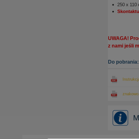
250 x 110 
Skontaktu
UWAGA! Produ
z nami jeśli 
Do pobrania:
Instrukc
znakowo.
M