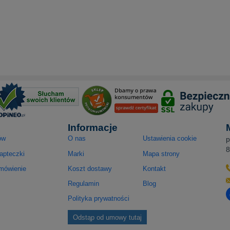
Informacje
ów
O nas
Ustawienia cookie
p
8
apteczki
Marki
Mapa strony
amówienie
Koszt dostawy
Kontakt
Regulamin
Blog
O
Polityka prywatności
Odstąp od umowy tutaj