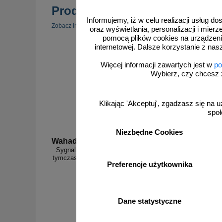
Produkty popularne
Informujemy, iż w celu realizacji usług 
zobacz 
Zobacz inne popularne produkty w tej kategorii.
oraz wyświetlania, personalizacji i mie
pomocą plików cookies na urządzeni
internetowej. Dalsze korzystanie z nas
Więcej informacji zawartych jest w
po
Wybierz, czy chcesz 
Klikając 'Akceptuj', zgadzasz się na u
społ
Niezbędne Cookies
Wahadlo 20 min
3D_MP
Sygnalizacja świetlna drogowa z minutnikiem,
Radarowy 
tymczasowa, LED, bezprzewodowa, wahadłowa,
Preferencje użytkownika
lampy 20 cm - komplet
Dane statystyczne
od 6226,88 zł