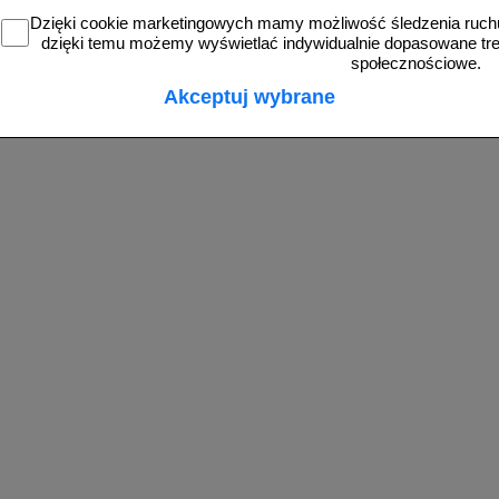
Dzięki cookie marketingowych mamy możliwość śledzenia ruchu
zobacz
zobacz
dzięki temu możemy wyświetlać indywidualnie dopasowane treś
społecznościowe.
Akceptuj wybrane