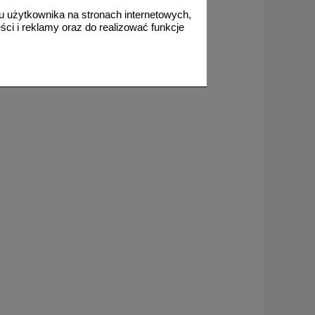
145,00 zł netto
 użytkownika na stronach internetowych,
do koszyka
ci i reklamy oraz do realizować funkcje