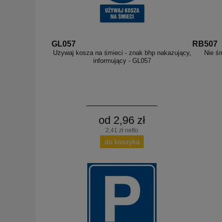
GL057
RB507
Używaj kosza na śmieci - znak bhp nakazujący,
Nie śm
informujący - GL057
od 2,96 zł
2,41 zł netto
do koszyka