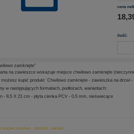
cena nett
18,3
ilość:
wilowo zamknięte"
arta na zawieszce wskazuje miejsce chwilowo zamknięte (nieczynne)
 możesz kupić produkt `Chwilowo zamknięte - zawieszka na drzwi -
ny w następujących formatach, podłożach, wariantach:
- 8,5 X 21 cm - płyta cienka PCV - 0,5 mm, nieświecące
a bezpieczeństwa - tabliczki, naklejki