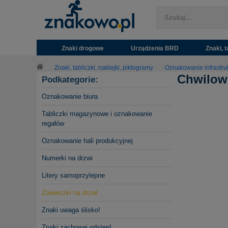
Znaki drogowe
Urządzenia BRD
Znaki, t
Znaki, tabliczki, naklejki, piktogramy
Oznakowanie infrastr
Chwilowo
Podkategorie:
Oznakowanie biura
Tabliczki magazynowe i oznakowanie
regałów
Oznakowanie hali produkcyjnej
Numerki na drzwi
Litery samoprzylepne
Zawieszki na drzwi
Znaki uwaga ślisko!
Znaki zachowaj odstęp!