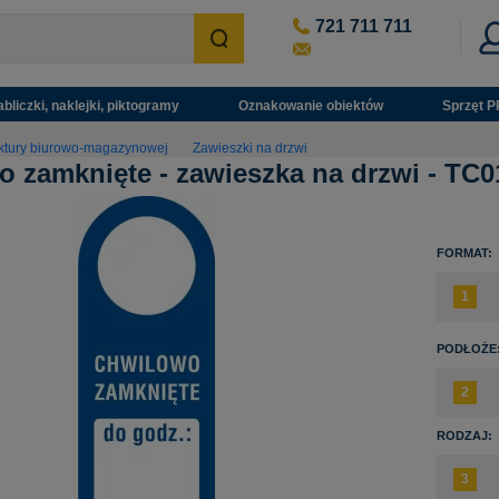
721 711 711
abliczki, naklejki, piktogramy
Oznakowanie obiektów
Sprzęt P
uktury biurowo-magazynowej
Zawieszki na drzwi
 zamknięte - zawieszka na drzwi - TC0
FORMAT:
PODŁOŻE
RODZAJ: