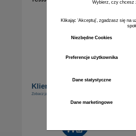
Wybierz, czy chcesz 
Zamów własny wzór - TC999
Klikając 'Akceptuj', zgadzasz się na u
społ
Niezbędne Cookies
Preferencje użytkownika
zobacz
Dane statystyczne
Klienci kupili również
Zobacz jakie inne produkty cieszyły się zainteresowaniem nasz
Dane marketingowe