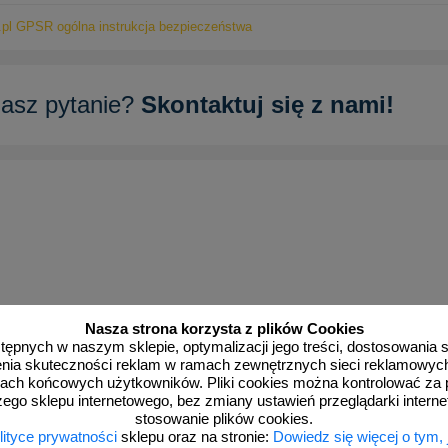
pl GPSR ogólna instrukcja bezpieczeństwa
asz pytanie?
Skontaktuj się z nami!
Nasza strona korzysta z plików Cookies
dostępnych w naszym sklepie, optymalizacji jego treści, dostosowania
rzenia skuteczności reklam w ramach zewnętrznych sieci reklamowyc
ach końcowych użytkowników. Pliki cookies można kontrolować za 
zego sklepu internetowego, bez zmiany ustawień przeglądarki intern
stosowanie plików cookies.
lityce prywatności
sklepu oraz na stronie:
Dowiedz się więcej o tym,