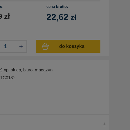
o:
cena brutto:
9
zł
22,62
zł
do koszyka
 np. sklep, biuro, magazyn.
 TC013`: