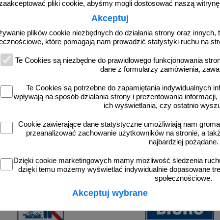
zaakceptować pliki cookie, abyśmy mogli dostosować naszą witrynę d
Akceptuj
żywanie plików cookie niezbędnych do działania strony oraz innych, t
ecznościowe, które pomagają nam prowadzić statystyki ruchu na str
Te Cookies są niezbędne do prawidłowego funkcjonowania strony
dane z formularzy zamówienia, zawa
Te Cookies są potrzebne do zapamiętania indywidualnych in
wpływają na sposób działania strony i prezentowania informacji, 
ich wyświetlania, czy ostatnio wysz
Cookie zawierające dane statystyczne umożliwiają nam grom
przeanalizować zachowanie użytkowników na stronie, a także 
najbardziej pożądane.
ych klientów. Pamiętaj, że kupując kilka produktów jednocześnie możesz oszczędzi
Dzięki cookie marketingowych mamy możliwość śledzenia ruchu
dzięki temu możemy wyświetlać indywidualnie dopasowane treś
społecznościowe.
Akceptuj wybrane