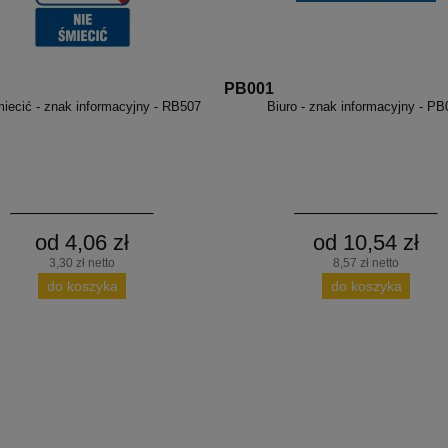
PB001
iecić - znak informacyjny - RB507
Biuro - znak informacyjny - PB
od 4,06 zł
od 10,54 zł
3,30 zł netto
8,57 zł netto
do koszyka
do koszyka