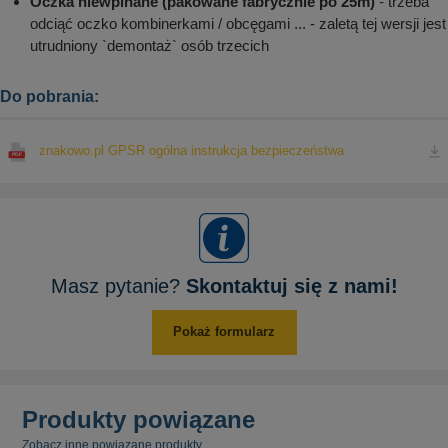
Oczka niewpinane (pakowane fabrycznie po 25m)
- trzeba
odciąć oczko kombinerkami / obcęgami ... - zaletą tej wersji jest
utrudniony `demontaż` osób trzecich
Do pobrania:
znakowo.pl GPSR ogólna instrukcja bezpieczeństwa
Masz pytanie?
Skontaktuj się z nami!
Pokaż formularz
Produkty powiązane
Zobacz inne powiązane produkty.