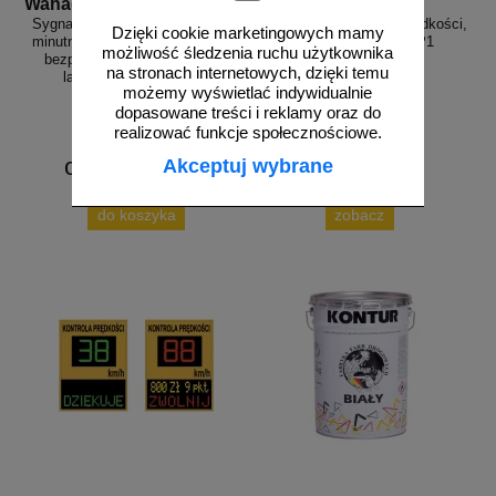
Wahadlo 20 min
3D_MP-DP1
Sygnalizacja świetlna drogowa z
Radarowy wyświetlacz prędkości,
Dzięki cookie marketingowych mamy
minutnikiem, tymczasowa, LED,
radar drogowy MP-DP1
możliwość śledzenia ruchu użytkownika
bezprzewodowa, wahadłowa,
na stronach internetowych, dzięki temu
lampy 20 cm - komplet
możemy wyświetlać indywidualnie
dopasowane treści i reklamy oraz do
realizować funkcje społecznościowe.
od 6226,88 zł
Akceptuj wybrane
5062,50 zł netto
do koszyka
zobacz