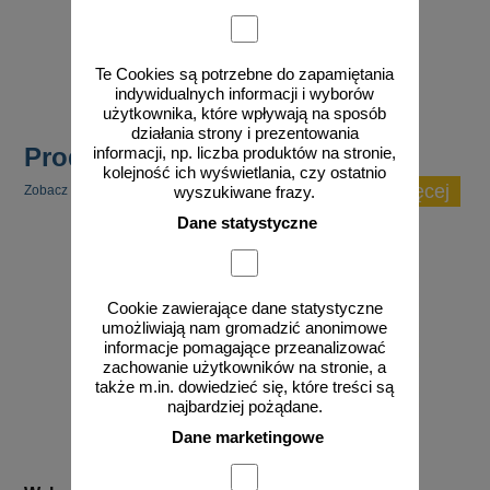
od 11,97 zł
9,73 zł netto
do koszyka
Te Cookies są potrzebne do zapamiętania
indywidualnych informacji i wyborów
użytkownika, które wpływają na sposób
działania strony i prezentowania
Produkty popularne
informacji, np. liczba produktów na stronie,
kolejność ich wyświetlania, czy ostatnio
zobacz więcej
Zobacz inne popularne produkty w tej kategorii.
wyszukiwane frazy.
Dane statystyczne
Cookie zawierające dane statystyczne
umożliwiają nam gromadzić anonimowe
informacje pomagające przeanalizować
zachowanie użytkowników na stronie, a
także m.in. dowiedzieć się, które treści są
najbardziej pożądane.
Dane marketingowe