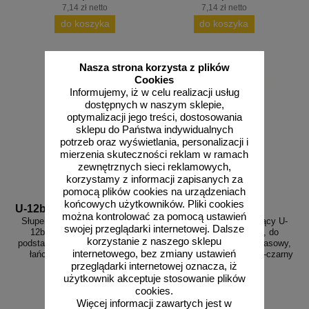
7,14 zł netto
7,14 zł netto
do koszyka
do koszyka
Nasza strona korzysta z plików
Cookies
Informujemy, iż w celu realizacji usług
dostępnych w naszym sklepie,
optymalizacji jego treści, dostosowania
sklepu do Państwa indywidualnych
potrzeb oraz wyświetlania, personalizacji i
mierzenia skuteczności reklam w ramach
zewnętrznych sieci reklamowych,
korzystamy z informacji zapisanych za
pomocą plików cookies na urządzeniach
końcowych użytkowników. Pliki cookies
U-12b b-cz
U-12b z-cz
można kontrolować za pomocą ustawień
Słupek parkingowy blokujący U-
Słupek parkingowy blokujący U-
swojej przeglądarki internetowej. Dalsze
12b | metalowy, 100 cm, do
12b | metalowy, 100 cm, do
korzystanie z naszego sklepu
podstawy drogowej, tymczasowy,
podstawy drogowej, tymczasowy,
internetowego, bez zmiany ustawień
łańcuchowy, 2 uszka, biało-
łańcuchowy, 2 uszka, żółto-czarny
czerwony
przeglądarki internetowej oznacza, iż
użytkownik akceptuje stosowanie plików
cookies.
Więcej informacji zawartych jest w