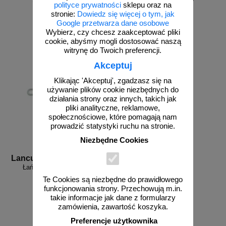
od 159,90 zł
od 159,90 zł
polityce prywatności
sklepu oraz na
130,00 zł netto
130,00 zł netto
stronie:
Dowiedz się więcej o tym, jak
do koszyka
do koszyka
Google przetwarza dane osobowe
Wybierz, czy chcesz zaakceptować pliki
cookie, abyśmy mogli dostosować naszą
witrynę do Twoich preferencji.
Akceptuj
Klikając 'Akceptuj', zgadzasz się na
używanie plików cookie niezbędnych do
działania strony oraz innych, takich jak
pliki analityczne, reklamowe,
społecznościowe, które pomagają nam
prowadzić statystyki ruchu na stronie.
Niezbędne Cookies
Lancuch p b-cz
Łańcuch plastikowy - biało-
czerwony
Te Cookies są niezbędne do prawidłowego
funkcjonowania strony. Przechowują m.in.
takie informacje jak dane z formularzy
zamówienia, zawartość koszyka.
Preferencje użytkownika