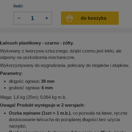
aków drogowych
trowe i hektometrowe
olejowe
ilość:
wa na zimno
bramowe
do koszyka
e i piktogramy IMO
tura miejska
ci parkowe i miejskie - uliczne
infrastruktury biurowo-magazynowej
e miejskie
owery zewnętrzne
 biura
Łańcuch plastikowy - czarno - żółty.
gazynowe i oznakowanie regałów
Wykonany z tworzywa sztucznego, dzięki czemu jest lekki, ale
hali produkcyjnej
rzwi
odporny na uszkodzenia mechaniczne.
rzylepne
Wykorzystywany do wygrodzania, polecany do stojaków i słupków.
 drzwi
Parametry:
długość ogniwa:
39 mm
grubość ogniwa:
6 mm
Waga: 1,6 kg (25m); 0,064 kg m.b.
Uwaga! Produkt występuje w 2 wersjach:
Oczka wpinane (1szt = 1 m.b.)
, co pozwala na łatwe, ręczne
dostosowanie łańcucha do pożądanej długości bez użycia
narzędzi.