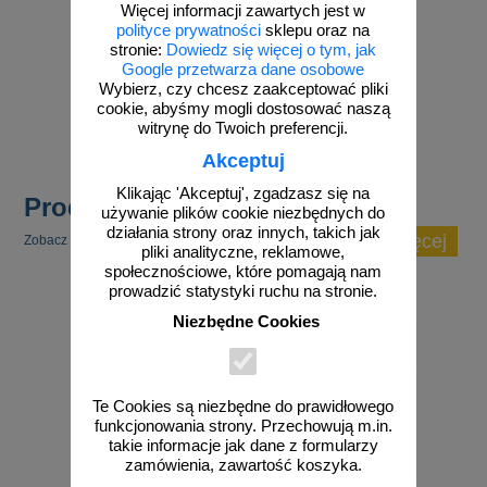
Więcej informacji zawartych jest w
polityce prywatności
sklepu oraz na
stronie:
Dowiedz się więcej o tym, jak
Google przetwarza dane osobowe
Wybierz, czy chcesz zaakceptować pliki
cookie, abyśmy mogli dostosować naszą
zobacz
witrynę do Twoich preferencji.
Akceptuj
Klikając 'Akceptuj', zgadzasz się na
Produkty popularne
używanie plików cookie niezbędnych do
działania strony oraz innych, takich jak
zobacz więcej
Zobacz inne popularne produkty w tej kategorii.
pliki analityczne, reklamowe,
społecznościowe, które pomagają nam
prowadzić statystyki ruchu na stronie.
Niezbędne Cookies
Te Cookies są niezbędne do prawidłowego
funkcjonowania strony. Przechowują m.in.
takie informacje jak dane z formularzy
zamówienia, zawartość koszyka.