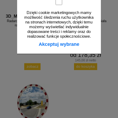
Dzięki cookie marketingowych mamy
3D_MP-DP6
FR_338
możliwość śledzenia ruchu użytkownika
Radarowy wyświetlacz prędkości,
Farba drogowa Kontur biała
na stronach internetowych, dzięki temu
radar drogowy MP-DP6
5/7,5/15/33 kg
możemy wyświetlać indywidualnie
dopasowane treści i reklamy oraz do
realizować funkcje społecznościowe.
Akceptuj wybrane
od 178,35 zł
145,00 zł netto
zobacz
do koszyka