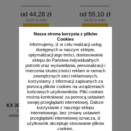
od 44,28 zł
od 55,10 zł
36,00 zł netto
44,80 zł netto
do koszyka
do koszyka
Nasza strona korzysta z plików
Cookies
Informujemy, iż w celu realizacji usług
dostępnych w naszym sklepie,
optymalizacji jego treści, dostosowania
sklepu do Państwa indywidualnych
potrzeb oraz wyświetlania, personalizacji i
mierzenia skuteczności reklam w ramach
zewnętrznych sieci reklamowych,
korzystamy z informacji zapisanych za
pomocą plików cookies na urządzeniach
końcowych użytkowników. Pliki cookies
można kontrolować za pomocą ustawień
swojej przeglądarki internetowej. Dalsze
KX 3058
korzystanie z naszego sklepu
Lampa sygnalizacyjna
internetowego, bez zmiany ustawień
ostrzegawcza ADR P30 halogen
przeglądarki internetowej oznacza, iż
na baterie R20
użytkownik akceptuje stosowanie plików
cookies.