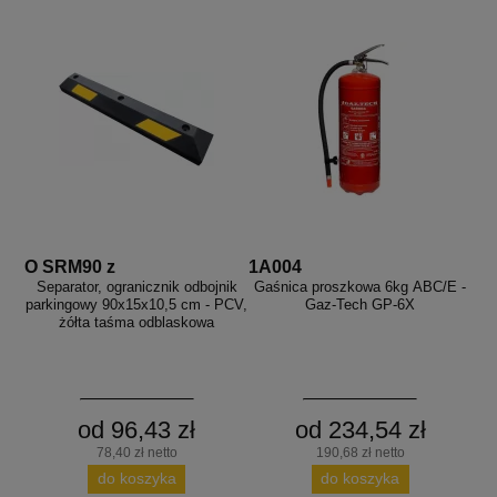
O SRM90 z
1A004
Separator, ogranicznik odbojnik
Gaśnica proszkowa 6kg ABC/E -
parkingowy 90x15x10,5 cm - PCV,
Gaz-Tech GP-6X
żółta taśma odblaskowa
od 96,43 zł
od 234,54 zł
78,40 zł netto
190,68 zł netto
do koszyka
do koszyka