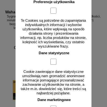
Preferencje użytkownika
Wahadlo 20 min
3D_MP-DP1
Sygnalizacja świetlna drogowa z
Radarowy wyświetlacz prędkości,
minutnikiem, tymczasowa, LED,
radar drogowy MP-DP1
Te Cookies są potrzebne do zapamiętania
bezprzewodowa, wahadłowa,
indywidualnych informacji i wyborów
lampy 20 cm - komplet
użytkownika, które wpływają na sposób
działania strony i prezentowania
informacji, np. liczba produktów na stronie,
kolejność ich wyświetlania, czy ostatnio
od 6226,88 zł
wyszukiwane frazy.
5062,50 zł netto
Dane statystyczne
do koszyka
zobacz
Cookie zawierające dane statystyczne
umożliwiają nam gromadzić anonimowe
informacje pomagające przeanalizować
zachowanie użytkowników na stronie, a
także m.in. dowiedzieć się, które treści są
najbardziej pożądane.
Dane marketingowe