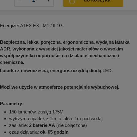
aków drogowych
trowe i hektometrowe
olejowe
wa na zimno
bramowe
e i piktogramy IMO
tura miejska
Energizer ATEX EX I M1 / II 1G
ci parkowe i miejskie - uliczne
infrastruktury biurowo-magazynowej
e miejskie
owery zewnętrzne
 biura
Bezpieczna, lekka, poręczna, ergonomiczna, wydajna latarka
gazynowe i oznakowanie regałów
ADR, wykonana z wysokiej jakości materiałów o wysokim
hali produkcyjnej
współpczynniku odporności na działanie mechaniczne i
rzwi
chemiczne.
rzylepne
 drzwi
Latarka z nowoczesną, energooszczędną diodą LED.
Możliwe użycie w atmosferze potencjalnie wybuchowej.
Parametry:
150 lumenów, zasięg 175M
wytrzyma upadek z 1m, a także 1m pod wodą
zasilanie:
2 baterie AA
(nie dołączone)
czas działania:
ok. 65 godzin