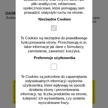
pliki analityczne, reklamowe,
społecznościowe, które pomagają nam
prowadzić statystyki ruchu na stronie.
OA098
OA092
Budowlana tablica informacyjna 1
Budowlana tablica informacyjna -
Niezbędne Cookies
kolor - OA098
ogłoszenie - znak, tablica
budowlana - OA092
Te Cookies są niezbędne do prawidłowego
funkcjonowania strony. Przechowują m.in.
takie informacje jak dane z formularzy
od 131,92 zł
od 43,16 zł
zamówienia, zawartość koszyka.
107,25 zł netto
35,09 zł netto
Preferencje użytkownika
do koszyka
do koszyka
Te Cookies są potrzebne do zapamiętania
indywidualnych informacji i wyborów
użytkownika, które wpływają na sposób
działania strony i prezentowania
informacji, np. liczba produktów na stronie,
kolejność ich wyświetlania, czy ostatnio
wyszukiwane frazy.