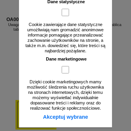
Dane statystyczne
OA007
OA005
Cookie zawierające dane statystyczne
Uwaga! Głębokie wykopy - znak,
Uwaga! Wykopy - znak, tablica
tablica budowlana - OA007
budowlana - OA005
umożliwiają nam gromadzić anonimowe
informacje pomagające przeanalizować
zachowanie użytkowników na stronie, a
także m.in. dowiedzieć się, które treści są
najbardziej pożądane.
Dane marketingowe
od 13,38 zł
od 13,38 zł
10,88 zł netto
10,88 zł netto
do koszyka
do koszyka
Dzięki cookie marketingowych mamy
możliwość śledzenia ruchu użytkownika
na stronach internetowych, dzięki temu
możemy wyświetlać indywidualnie
dopasowane treści i reklamy oraz do
realizować funkcje społecznościowe.
Akceptuj wybrane