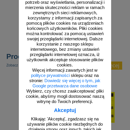
potrzeb oraz wyświetlania, personalizacji i
mierzenia skuteczności reklam w ramach
zewnętrznych sieci reklamowych,
od 131,92 zł
korzystamy z informacji zapisanych za
pomocą plików cookies na urządzeniach
107,25 zł netto
końcowych użytkowników. Pliki cookies
do koszyka
zobacz
można kontrolować za pomocą ustawień
swojej przeglądarki internetowej. Dalsze
korzystanie z naszego sklepu
internetowego, bez zmiany ustawień
przeglądarki internetowej oznacza, iż
Produkty popularne
użytkownik akceptuje stosowanie plików
cookies.
zobacz więcej
Zobacz inne popularne produkty w tej kategorii.
Więcej informacji zawartych jest w
polityce prywatności
sklepu oraz na
stronie:
Dowiedz się więcej o tym, jak
Google przetwarza dane osobowe
Wybierz, czy chcesz zaakceptować pliki
cookie, abyśmy mogli dostosować naszą
witrynę do Twoich preferencji.
Akceptuj
Klikając 'Akceptuj', zgadzasz się na
używanie plików cookie niezbędnych do
działania strony oraz innych, takich jak