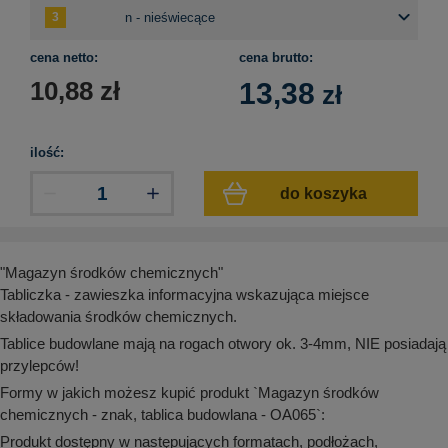
aków drogowych
trowe i hektometrowe
olejowe
wa na zimno
bramowe
cena netto:
cena brutto:
e i piktogramy IMO
tura miejska
10,88
zł
13,38
zł
ci parkowe i miejskie - uliczne
infrastruktury biurowo-magazynowej
e miejskie
owery zewnętrzne
 biura
ilość:
gazynowe i oznakowanie regałów
hali produkcyjnej
rzwi
do koszyka
rzylepne
 drzwi
"Magazyn środków chemicznych"
Tabliczka - zawieszka informacyjna wskazująca miejsce
składowania środków chemicznych.
Tablice budowlane mają na rogach otwory ok. 3-4mm, NIE posiadają
przylepców!
Formy w jakich możesz kupić produkt `Magazyn środków
chemicznych - znak, tablica budowlana - OA065`:
Produkt dostępny w następujących formatach, podłożach,