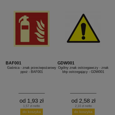
BAF001
GDW001
Gaśnica - znak przeciwpożarowy
Ogólny znak ostrzegawczy - znak
ppoż - BAF001
bhp ostrzegający - GDW001
od 1,93 zł
od 2,58 zł
1,57 zł netto
2,10 zł netto
do koszyka
do koszyka