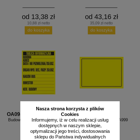
od 13,38 zł
od 43,16 zł
10,88 zł netto
35,09 zł netto
do koszyka
do koszyka
Nasza strona korzysta z plików
OA098
OA999
Cookies
Informujemy, iż w celu realizacji usług
Budowlana tablica informacyjna 1
Zamów własny wzór - OA999
kolor - OA098
dostępnych w naszym sklepie,
optymalizacji jego treści, dostosowania
sklepu do Państwa indywidualnych