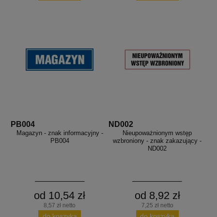
PB004
ND002
Magazyn - znak informacyjny -
Nieupoważnionym wstęp
PB004
wzbroniony - znak zakazujący -
ND002
od 10,54 zł
od 8,92 zł
8,57 zł netto
7,25 zł netto
do koszyka
do koszyka