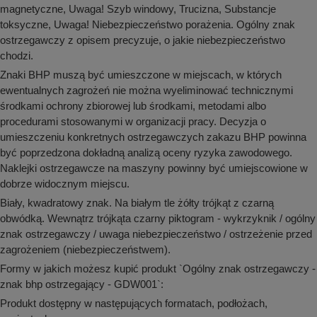
magnetyczne, Uwaga! Szyb windowy, Trucizna, Substancje
toksyczne, Uwaga! Niebezpieczeństwo porażenia. Ogólny znak
ostrzegawczy z opisem precyzuje, o jakie niebezpieczeństwo
chodzi.
Znaki BHP muszą być umieszczone w miejscach, w których
ewentualnych zagrożeń nie można wyeliminować technicznymi
środkami ochrony zbiorowej lub środkami, metodami albo
procedurami stosowanymi w organizacji pracy. Decyzja o
umieszczeniu konkretnych ostrzegawczych zakazu BHP powinna
być poprzedzona dokładną analizą oceny ryzyka zawodowego.
Naklejki ostrzegawcze na maszyny powinny być umiejscowione w
dobrze widocznym miejscu.
Biały, kwadratowy znak. Na białym tle żółty trójkąt z czarną
obwódką. Wewnątrz trójkąta czarny piktogram - wykrzyknik / ogólny
znak ostrzegawczy / uwaga niebezpieczeństwo / ostrzeżenie przed
zagrożeniem (niebezpieczeństwem).
Formy w jakich możesz kupić produkt `Ogólny znak ostrzegawczy -
znak bhp ostrzegający - GDW001`:
Produkt dostępny w następujących formatach, podłożach,