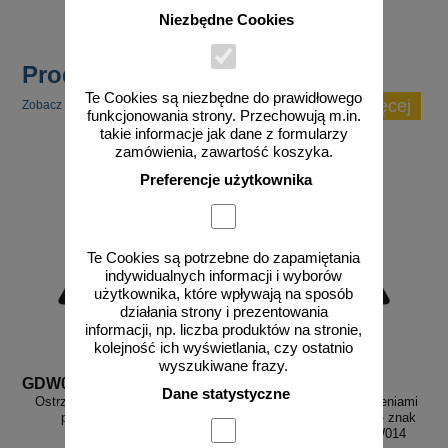
Niezbędne Cookies
Produkty popularne
Te Cookies są niezbędne do prawidłowego
zobacz więcej
Zobacz inne popularne produkty w tej kategorii.
funkcjonowania strony. Przechowują m.in.
takie informacje jak dane z formularzy
zamówienia, zawartość koszyka.
Preferencje użytkownika
Te Cookies są potrzebne do zapamiętania
indywidualnych informacji i wyborów
użytkownika, które wpływają na sposób
działania strony i prezentowania
informacji, np. liczba produktów na stronie,
kolejność ich wyświetlania, czy ostatnio
wyszukiwane frazy.
GDW012
GDW014
Dane statystyczne
Ostrzeżenie przed porażeniem
Ostrzeżenie przed urządzeniami
prądem elektrycznym
do transportu poziomego - znak
bhp ostrzegający - GDW014