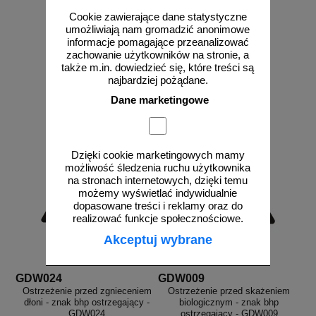
Cookie zawierające dane statystyczne
umożliwiają nam gromadzić anonimowe
informacje pomagające przeanalizować
zachowanie użytkowników na stronie, a
od 2,58 zł
od 2,58 zł
także m.in. dowiedzieć się, które treści są
2,10 zł netto
2,10 zł netto
najbardziej pożądane.
do koszyka
do koszyka
Dane marketingowe
Dzięki cookie marketingowych mamy
możliwość śledzenia ruchu użytkownika
na stronach internetowych, dzięki temu
możemy wyświetlać indywidualnie
dopasowane treści i reklamy oraz do
realizować funkcje społecznościowe.
Akceptuj wybrane
GDW024
GDW009
Ostrzeżenie przed zgnieceniem
Ostrzeżenie przed skażeniem
dłoni - znak bhp ostrzegający -
biologicznym - znak bhp
GDW024
ostrzegający - GDW009