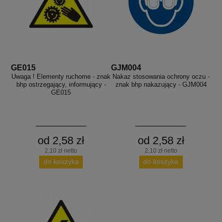
GE015
GJM004
Uwaga ! Elementy ruchome - znak
Nakaz stosowania ochrony oczu -
bhp ostrzegający, informujący -
znak bhp nakazujący - GJM004
GE015
od 2,58 zł
od 2,58 zł
2,10 zł netto
2,10 zł netto
do koszyka
do koszyka