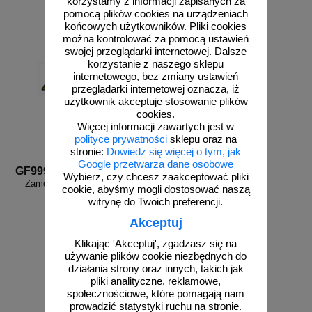
korzystamy z informacji zapisanych za
pomocą plików cookies na urządzeniach
końcowych użytkowników. Pliki cookies
można kontrolować za pomocą ustawień
swojej przeglądarki internetowej. Dalsze
korzystanie z naszego sklepu
internetowego, bez zmiany ustawień
przeglądarki internetowej oznacza, iż
użytkownik akceptuje stosowanie plików
cookies.
Więcej informacji zawartych jest w
polityce prywatności
sklepu oraz na
stronie:
Dowiedz się więcej o tym, jak
Google przetwarza dane osobowe
GF999b
Wybierz, czy chcesz zaakceptować pliki
Zamów własny wzór - GF999b
cookie, abyśmy mogli dostosować naszą
witrynę do Twoich preferencji.
Akceptuj
Klikając 'Akceptuj', zgadzasz się na
używanie plików cookie niezbędnych do
działania strony oraz innych, takich jak
pliki analityczne, reklamowe,
społecznościowe, które pomagają nam
zobacz
prowadzić statystyki ruchu na stronie.