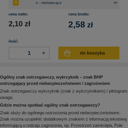
aków drogowych
trowe i hektometrowe
olejowe
wa na zimno
bramowe
cena netto:
cena brutto:
e i piktogramy IMO
tura miejska
2,10
zł
2,58
zł
ci parkowe i miejskie - uliczne
infrastruktury biurowo-magazynowej
e miejskie
owery zewnętrzne
 biura
ilość:
gazynowe i oznakowanie regałów
hali produkcyjnej
do koszyka
rzwi
rzylepne
 drzwi
Ogólny znak ostrzegawczy, wykrzyknik – znak BHP
ostrzegający przed niebezpieczeństwem / zagrożeniem
Znak ostrzegawczy wykrzyknik (znak z wykrzyknikiem) / piktogram
uwaga.
Gdzie można spotkać ogólny znak ostrzegawczy?
Znak służy do ogólnego ostrzeżenia przed niebezpieczeństwem.
Znak można uzupełnić dodatkowym znakiem z informacją tekstową
informującą o rodzaju zagrożenia, np. Przestrzeń zamknięta, Pole