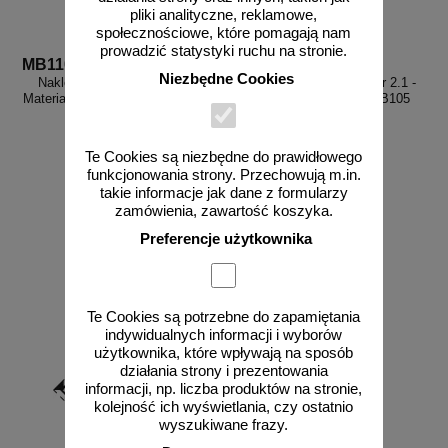
pliki analityczne, reklamowe,
społecznościowe, które pomagają nam
prowadzić statystyki ruchu na stronie.
MB110
MB105
Niezbędne Cookies
Naklejka ADR podklasa nr 3 -
Naklejka ADR podklasa nr 2.1 -
Materiały ciekłe zapalne. Klasa 3 -
Gazy palne. Klasa 2 - MB105
MB110
Te Cookies są niezbędne do prawidłowego
funkcjonowania strony. Przechowują m.in.
takie informacje jak dane z formularzy
od 2,28 zł
od 2,28 zł
zamówienia, zawartość koszyka.
1,85 zł netto
1,85 zł netto
Preferencje użytkownika
do koszyka
do koszyka
Te Cookies są potrzebne do zapamiętania
indywidualnych informacji i wyborów
użytkownika, które wpływają na sposób
działania strony i prezentowania
informacji, np. liczba produktów na stronie,
kolejność ich wyświetlania, czy ostatnio
wyszukiwane frazy.