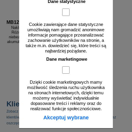
Dane statystyczne
MB126a
Cookie zawierające dane statystyczne
Naklejka ADR podklasa nr 9 -
umożliwiają nam gromadzić anonimowe
Różne materiały i przedmioty
informacje pomagające przeanalizować
niebezpieczne. Klasa 9 - ogniwa
zachowanie użytkowników na stronie, a
akumulatory litowo-jonowe, z litem
także m.in. dowiedzieć się, które treści są
metalicznym - MB126a
najbardziej pożądane.
Dane marketingowe
od 2,28 zł
1,85 zł netto
do koszyka
Dzięki cookie marketingowych mamy
możliwość śledzenia ruchu użytkownika
na stronach internetowych, dzięki temu
możemy wyświetlać indywidualnie
Klienci kupili również
dopasowane treści i reklamy oraz do
realizować funkcje społecznościowe.
Zobacz jakie inne produkty cieszyły się zainteresowaniem naszych
Akceptuj wybrane
klientów. Pamiętaj, że kupując kilka produktów jednocześnie możesz
oszczędzić na kosztach transportu.