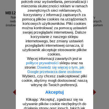
potrzeb oraz wyświetlania, personalizacji i
mierzenia skuteczności reklam w ramach
zewnętrznych sieci reklamowych,
MB127
MB131
korzystamy z informacji zapisanych za
Naklejka ADR - Substancja
Naklejka ADR - Towary
pomocą plików cookies na urządzeniach
niebezpieczna szkodliwa dla
niebezpieczne w ograniczonych
końcowych użytkowników. Pliki cookies
środowiska, ryba, drzewo - MB127
ilościach przewożone transportem
można kontrolować za pomocą ustawień
lotniczym - MB131
swojej przeglądarki internetowej. Dalsze
korzystanie z naszego sklepu
internetowego, bez zmiany ustawień
przeglądarki internetowej oznacza, iż
od 2,28 zł
od 2,28 zł
użytkownik akceptuje stosowanie plików
1,85 zł netto
1,85 zł netto
cookies.
Więcej informacji zawartych jest w
do koszyka
do koszyka
polityce prywatności
sklepu oraz na
stronie:
Dowiedz się więcej o tym, jak
Google przetwarza dane osobowe
Wybierz, czy chcesz zaakceptować pliki
cookie, abyśmy mogli dostosować naszą
witrynę do Twoich preferencji.
Akceptuj
Klikając 'Akceptuj', zgadzasz się na
używanie plików cookie niezbędnych do
działania strony oraz innych, takich jak