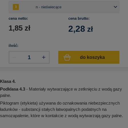
aków drogowych
trowe i hektometrowe
olejowe
wa na zimno
bramowe
e i piktogramy IMO
cena netto:
cena brutto:
tura miejska
1,85
zł
2,28
zł
ci parkowe i miejskie - uliczne
infrastruktury biurowo-magazynowej
e miejskie
owery zewnętrzne
 biura
gazynowe i oznakowanie regałów
ilość:
hali produkcyjnej
rzwi
do koszyka
rzylepne
 drzwi
Klasa 4.
Podklasa 4.3
- Materiały wytwarzające w zetknięciu z wodą gazy
palne.
Piktogram (etykieta) używana do oznakowania niebezpiecznych
ładunków - substancji stałych łatwopalnych podatnych na
samozapalenie, które w kontakcie z wodą wytwarzają gazy palne.