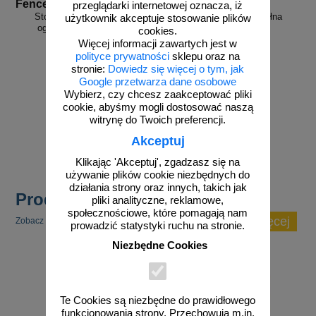
Fence Base PCV
Fence Gate P
przeglądarki internetowej oznacza, iż
Stopa podstawa PCV pod
Brama tymczasowa pełna
użytkownik akceptuje stosowanie plików
ogrodzenie tymczasowe
metalowa
cookies.
Więcej informacji zawartych jest w
polityce prywatności
sklepu oraz na
stronie:
Dowiedz się więcej o tym, jak
Google przetwarza dane osobowe
Wybierz, czy chcesz zaakceptować pliki
cookie, abyśmy mogli dostosować naszą
witrynę do Twoich preferencji.
zobacz
zobacz
Akceptuj
Klikając 'Akceptuj', zgadzasz się na
używanie plików cookie niezbędnych do
działania strony oraz innych, takich jak
Produkty popularne
pliki analityczne, reklamowe,
społecznościowe, które pomagają nam
zobacz więcej
Zobacz inne popularne produkty w tej kategorii.
prowadzić statystyki ruchu na stronie.
Niezbędne Cookies
Te Cookies są niezbędne do prawidłowego
funkcjonowania strony. Przechowują m.in.