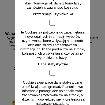
takie informacje jak dane z formularzy
zamówienia, zawartość koszyka.
Preferencje użytkownika
Te Cookies są potrzebne do zapamiętania
Wahadlo 20 min
3D_MP-DP1
indywidualnych informacji i wyborów
Sygnalizacja świetlna drogowa z
Radarowy wyświetlacz prędkości,
użytkownika, które wpływają na sposób
minutnikiem, tymczasowa, LED,
radar drogowy MP-DP1
działania strony i prezentowania
bezprzewodowa, wahadłowa,
informacji, np. liczba produktów na stronie,
lampy 20 cm - komplet
kolejność ich wyświetlania, czy ostatnio
wyszukiwane frazy.
Dane statystyczne
od 6226,88 zł
5062,50 zł netto
do koszyka
zobacz
Cookie zawierające dane statystyczne
umożliwiają nam gromadzić anonimowe
informacje pomagające przeanalizować
zachowanie użytkowników na stronie, a
także m.in. dowiedzieć się, które treści są
najbardziej pożądane.