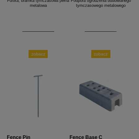
Furtka, bramka tymczasowa pełna
Podpora ogrodzenia budowlanego
metalowa
tymczasowego metalowego
zobacz
zobacz
Fence Pin
Fence Base C