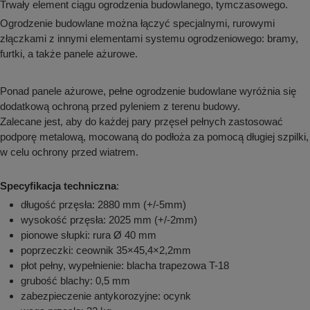
Trwały element ciągu ogrodzenia budowlanego, tymczasowego.
aków drogowych
trowe i hektometrowe
olejowe
wa na zimno
bramowe
Ogrodzenie budowlane można łączyć specjalnymi, rurowymi
złączkami z innymi elementami systemu ogrodzeniowego: bramy,
e i piktogramy IMO
tura miejska
furtki, a także panele ażurowe.
ci parkowe i miejskie - uliczne
infrastruktury biurowo-magazynowej
e miejskie
Ponad panele ażurowe, pełne ogrodzenie budowlane wyróżnia się
owery zewnętrzne
 biura
dodatkową ochroną przed pyleniem z terenu budowy.
gazynowe i oznakowanie regałów
hali produkcyjnej
Zalecane jest, aby do każdej pary przęseł pełnych zastosować
rzwi
podporę metalową, mocowaną do podłoża za pomocą długiej szpilki,
rzylepne
w celu ochrony przed wiatrem.
 drzwi
Specyfikacja techniczna
:
długość przęsła: 2880 mm (+/-5mm)
wysokość przęsła: 2025 mm (+/-2mm)
pionowe słupki: rura Ø 40 mm
poprzeczki: ceownik 35×45,4×2,2mm
płot pełny, wypełnienie: blacha trapezowa T-18
grubość blachy: 0,5 mm
zabezpieczenie antykorozyjne: ocynk