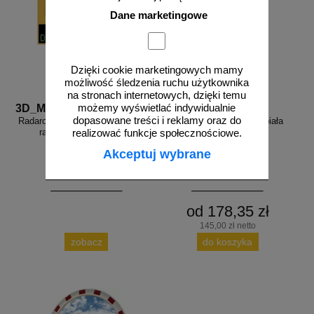
Dane marketingowe
Dzięki cookie marketingowych mamy
możliwość śledzenia ruchu użytkownika
na stronach internetowych, dzięki temu
możemy wyświetlać indywidualnie
3D_MP-DP6
FR_338
dopasowane treści i reklamy oraz do
Radarowy wyświetlacz prędkości,
Farba drogowa Kontur biała
radar drogowy MP-DP6
5/7,5/15/33 kg
realizować funkcje społecznościowe.
Akceptuj wybrane
od 178,35 zł
145,00 zł netto
zobacz
do koszyka