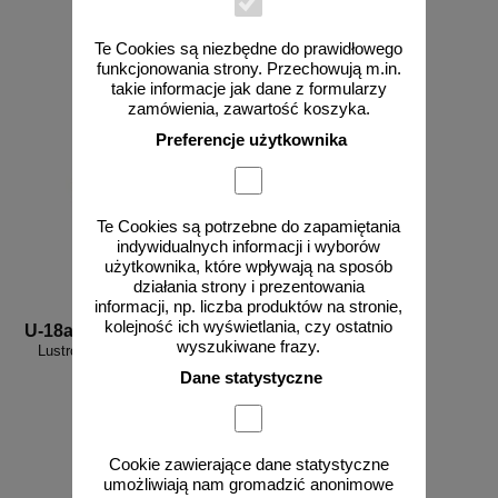
145,00 zł netto
zobacz
do koszyka
Te Cookies są niezbędne do prawidłowego
funkcjonowania strony. Przechowują m.in.
takie informacje jak dane z formularzy
zamówienia, zawartość koszyka.
Preferencje użytkownika
Te Cookies są potrzebne do zapamiętania
indywidualnych informacji i wyborów
użytkownika, które wpływają na sposób
działania strony i prezentowania
informacji, np. liczba produktów na stronie,
kolejność ich wyświetlania, czy ostatnio
U-18a
wyszukiwane frazy.
Lustro okrągłe uliczne drogowe
Dane statystyczne
Cookie zawierające dane statystyczne
umożliwiają nam gromadzić anonimowe
od 289,05 zł