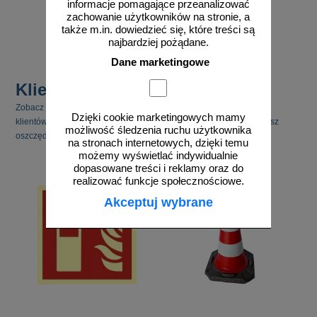
informacje pomagające przeanalizować
235,00 zł netto
zachowanie użytkowników na stronie, a
do koszyka
także m.in. dowiedzieć się, które treści są
najbardziej pożądane.
Dane marketingowe
Klienci kupili również
Zobacz jakie inne produkty cieszyły się zainteresowaniem naszych
Dzięki cookie marketingowych mamy
klientów. Pamiętaj, że kupując kilka produktów jednocześnie możesz
możliwość śledzenia ruchu użytkownika
oszczędzić na kosztach transportu.
na stronach internetowych, dzięki temu
możemy wyświetlać indywidualnie
dopasowane treści i reklamy oraz do
realizować funkcje społecznościowe.
Akceptuj wybrane