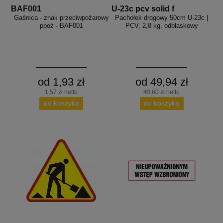
BAF001
U-23c pcv solid f
Gaśnica - znak przeciwpożarowy
Pachołek drogowy 50cm U-23c |
ppoż - BAF001
PCV, 2,8 kg, odblaskowy
od 1,93 zł
od 49,94 zł
1,57 zł netto
40,60 zł netto
do koszyka
do koszyka