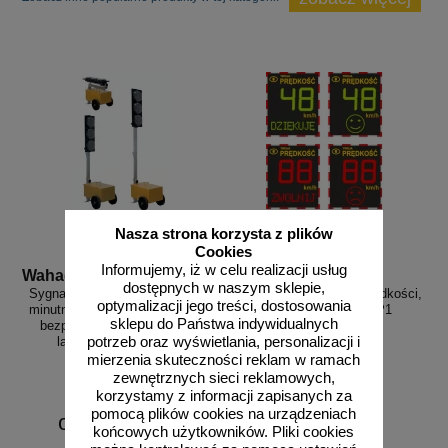
Nasza strona korzysta z plików
Cookies
Informujemy, iż w celu realizacji usług
Wahadlo 20 min
3D_MP-DP1
dostępnych w naszym sklepie,
Sygnalizacja świetlna drogowa z
Radarowy wyświetlacz prędkości,
optymalizacji jego treści, dostosowania
minutnikiem, tymczasowa, LED,
radar drogowy MP-DP1
sklepu do Państwa indywidualnych
bezprzewodowa, wahadłowa,
potrzeb oraz wyświetlania, personalizacji i
lampy 20 cm - komplet
mierzenia skuteczności reklam w ramach
zewnętrznych sieci reklamowych,
korzystamy z informacji zapisanych za
pomocą plików cookies na urządzeniach
od 6226,88 zł
końcowych użytkowników. Pliki cookies
5062,50 zł netto