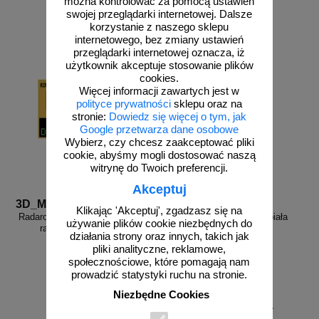
można kontrolować za pomocą ustawień
do koszyka
zobacz
swojej przeglądarki internetowej. Dalsze
korzystanie z naszego sklepu
internetowego, bez zmiany ustawień
przeglądarki internetowej oznacza, iż
użytkownik akceptuje stosowanie plików
cookies.
Więcej informacji zawartych jest w
polityce prywatności
sklepu oraz na
stronie:
Dowiedz się więcej o tym, jak
Google przetwarza dane osobowe
Wybierz, czy chcesz zaakceptować pliki
cookie, abyśmy mogli dostosować naszą
witrynę do Twoich preferencji.
Akceptuj
3D_MP-DP6
FR_338
Klikając 'Akceptuj', zgadzasz się na
Radarowy wyświetlacz prędkości,
Farba drogowa Kontur biała
używanie plików cookie niezbędnych do
radar drogowy MP-DP6
5/7,5/15/33 kg
działania strony oraz innych, takich jak
pliki analityczne, reklamowe,
społecznościowe, które pomagają nam
prowadzić statystyki ruchu na stronie.
Niezbędne Cookies
od 178,35 zł