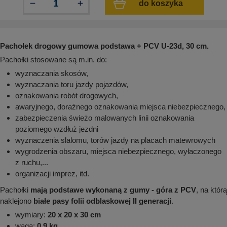
do koszyka
aków drogowych
trowe i hektometrowe
olejowe
wa na zimno
bramowe
e i piktogramy IMO
tura miejska
Pachołek drogowy gumowa podstawa + PCV U-23d, 30 cm.
ci parkowe i miejskie - uliczne
infrastruktury biurowo-magazynowej
Pachołki stosowane są m.in. do:
e miejskie
owery zewnętrzne
 biura
wyznaczania skosów,
gazynowe i oznakowanie regałów
wyznaczania toru jazdy pojazdów,
hali produkcyjnej
oznakowania robót drogowych,
rzwi
rzylepne
awaryjnego, doraźnego oznakowania miejsca niebezpiecznego,
 drzwi
zabezpieczenia świeżo malowanych linii oznakowania
poziomego wzdłuż jezdni
wyznaczenia slalomu, torów jazdy na placach matewrowych
wygrodzenia obszaru, miejsca niebezpiecznego, wyłaczonego
z ruchu,...
organizacji imprez, itd.
Pachołki
mają podstawe wykonaną z gumy - góra z PCV
, na którą
naklejono
białe pasy folii odblaskowej II generacji
.
wymiary:
20 x 20 x 30 cm
waga:
0,9 kg