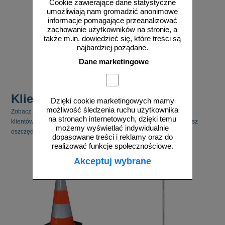
Cookie zawierające dane statystyczne
umożliwiają nam gromadzić anonimowe
informacje pomagające przeanalizować
zachowanie użytkowników na stronie, a
od 289,05 zł
także m.in. dowiedzieć się, które treści są
235,00 zł netto
najbardziej pożądane.
do koszyka
Dane marketingowe
Klienci kupili również
Dzięki cookie marketingowych mamy
możliwość śledzenia ruchu użytkownika
Zobacz jakie inne produkty cieszyły się zainteresowaniem naszych
na stronach internetowych, dzięki temu
klientów. Pamiętaj, że kupując kilka produktów jednocześnie możesz
możemy wyświetlać indywidualnie
oszczędzić na kosztach transportu.
dopasowane treści i reklamy oraz do
realizować funkcje społecznościowe.
Akceptuj wybrane