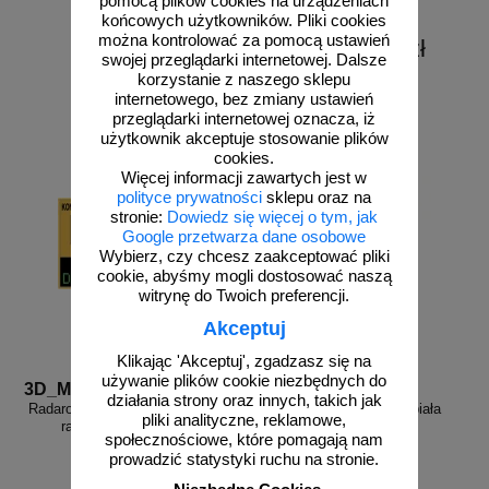
pomocą plików cookies na urządzeniach
końcowych użytkowników. Pliki cookies
można kontrolować za pomocą ustawień
od 6226,88 zł
swojej przeglądarki internetowej. Dalsze
5062,50 zł netto
korzystanie z naszego sklepu
zobacz
do koszyka
internetowego, bez zmiany ustawień
przeglądarki internetowej oznacza, iż
użytkownik akceptuje stosowanie plików
cookies.
Więcej informacji zawartych jest w
polityce prywatności
sklepu oraz na
stronie:
Dowiedz się więcej o tym, jak
Google przetwarza dane osobowe
Wybierz, czy chcesz zaakceptować pliki
cookie, abyśmy mogli dostosować naszą
witrynę do Twoich preferencji.
Akceptuj
Klikając 'Akceptuj', zgadzasz się na
używanie plików cookie niezbędnych do
3D_MP-DP6
FR_338
działania strony oraz innych, takich jak
Radarowy wyświetlacz prędkości,
Farba drogowa Kontur biała
pliki analityczne, reklamowe,
radar drogowy MP-DP6
5/7,5/15/33 kg
społecznościowe, które pomagają nam
prowadzić statystyki ruchu na stronie.