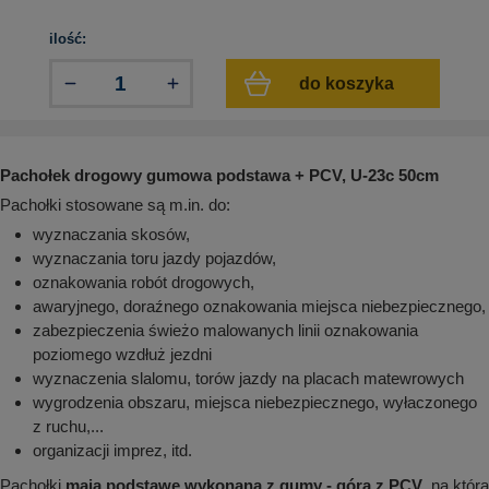
aków drogowych
trowe i hektometrowe
olejowe
wa na zimno
bramowe
ilość:
e i piktogramy IMO
tura miejska
do koszyka
ci parkowe i miejskie - uliczne
infrastruktury biurowo-magazynowej
e miejskie
owery zewnętrzne
 biura
gazynowe i oznakowanie regałów
Pachołek drogowy gumowa podstawa + PCV, U-23c 50cm
hali produkcyjnej
Pachołki stosowane są m.in. do:
rzwi
rzylepne
wyznaczania skosów,
 drzwi
wyznaczania toru jazdy pojazdów,
oznakowania robót drogowych,
awaryjnego, doraźnego oznakowania miejsca niebezpiecznego,
zabezpieczenia świeżo malowanych linii oznakowania
poziomego wzdłuż jezdni
wyznaczenia slalomu, torów jazdy na placach matewrowych
wygrodzenia obszaru, miejsca niebezpiecznego, wyłaczonego
z ruchu,...
organizacji imprez, itd.
Pachołki
mają podstawe wykonaną z gumy - góra z PCV
, na którą