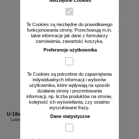
Niezbędne Cookies
od 178,35 zł
145,00 zł netto
Te Cookies są niezbędne do prawidłowego
funkcjonowania strony. Przechowują m.in.
zobacz
do koszyka
takie informacje jak dane z formularzy
zamówienia, zawartość koszyka.
Preferencje użytkownika
Te Cookies są potrzebne do zapamiętania
indywidualnych informacji i wyborów
użytkownika, które wpływają na sposób
działania strony i prezentowania
informacji, np. liczba produktów na stronie,
kolejność ich wyświetlania, czy ostatnio
wyszukiwane frazy.
U-18a
Dane statystyczne
Lustro okrągłe uliczne drogowe