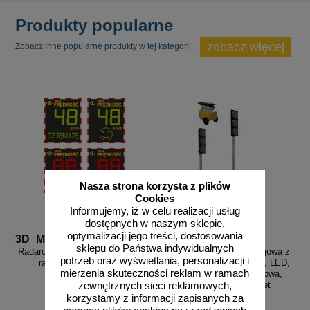
Produkty popularne
zobacz więcej
Zobacz inne popularne produkty w tej kategorii.
Nasza strona korzysta z plików
Cookies
Informujemy, iż w celu realizacji usług
dostępnych w naszym sklepie,
optymalizacji jego treści, dostosowania
3D_MP-DP1
Wahadlo 20 min
sklepu do Państwa indywidualnych
Radarowy wyświetlacz prędkości,
Sygnalizacja świetlna drogowa z
potrzeb oraz wyświetlania, personalizacji i
radar drogowy MP-DP1
minutnikiem, tymczasowa, LED,
mierzenia skuteczności reklam w ramach
bezprzewodowa, wahadłowa,
lampy 20 cm - komplet
zewnętrznych sieci reklamowych,
korzystamy z informacji zapisanych za