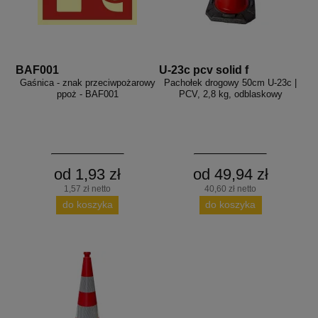
BAF001
U-23c pcv solid f
Gaśnica - znak przeciwpożarowy
Pachołek drogowy 50cm U-23c |
ppoż - BAF001
PCV, 2,8 kg, odblaskowy
od 1,93 zł
od 49,94 zł
1,57 zł netto
40,60 zł netto
do koszyka
do koszyka