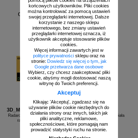
pomocą plików cookies na urządzeniach
końcowych użytkowników. Pliki cookies
można kontrolować za pomocą ustawień
od 6226,88 zł
swojej przeglądarki internetowej. Dalsze
5062,50 zł netto
korzystanie z naszego sklepu
do koszyka
zobacz
internetowego, bez zmiany ustawień
przeglądarki internetowej oznacza, iż
użytkownik akceptuje stosowanie plików
cookies.
Więcej informacji zawartych jest w
polityce prywatności
sklepu oraz na
stronie:
Dowiedz się więcej o tym, jak
Google przetwarza dane osobowe
Wybierz, czy chcesz zaakceptować pliki
cookie, abyśmy mogli dostosować naszą
witrynę do Twoich preferencji.
Akceptuj
Klikając 'Akceptuj', zgadzasz się na
używanie plików cookie niezbędnych do
3D_MP-DP6
FR_338
działania strony oraz innych, takich jak
Radarowy wyświetlacz prędkości,
Farba drogowa Kontur biała
pliki analityczne, reklamowe,
radar drogowy MP-DP6
5/7,5/15/33 kg
społecznościowe, które pomagają nam
prowadzić statystyki ruchu na stronie.