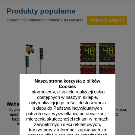
Produkty popularne
zobacz więcej
Zobacz inne popularne produkty w tej kategorii.
Nasza strona korzysta z plików
Cookies
Informujemy, iż w celu realizacji usług
dostępnych w naszym sklepie,
optymalizacji jego treści, dostosowania
Wahadlo 20 min
3D_MP-DP1
sklepu do Państwa indywidualnych
Sygnalizacja świetlna drogowa z
Radarowy wyświetlacz prędkości,
potrzeb oraz wyświetlania, personalizacji i
minutnikiem, tymczasowa, LED,
radar drogowy MP-DP1
mierzenia skuteczności reklam w ramach
bezprzewodowa, wahadłowa,
lampy 20 cm - komplet
zewnętrznych sieci reklamowych,
korzystamy z informacji zapisanych za