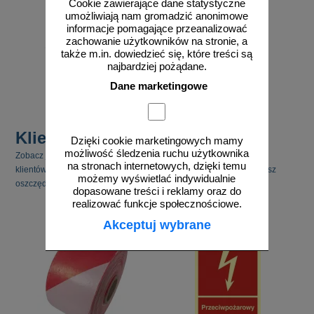
Cookie zawierające dane statystyczne
umożliwiają nam gromadzić anonimowe
informacje pomagające przeanalizować
zachowanie użytkowników na stronie, a
od 289,05 zł
także m.in. dowiedzieć się, które treści są
235,00 zł netto
najbardziej pożądane.
do koszyka
Dane marketingowe
Klienci kupili również
Dzięki cookie marketingowych mamy
możliwość śledzenia ruchu użytkownika
Zobacz jakie inne produkty cieszyły się zainteresowaniem naszych
na stronach internetowych, dzięki temu
klientów. Pamiętaj, że kupując kilka produktów jednocześnie możesz
możemy wyświetlać indywidualnie
oszczędzić na kosztach transportu.
dopasowane treści i reklamy oraz do
realizować funkcje społecznościowe.
Akceptuj wybrane