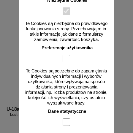
Niezbędne Cookies
od 178,35 zł
145,00 zł netto
Te Cookies są niezbędne do prawidłowego
funkcjonowania strony. Przechowują m.in.
zobacz
do koszyka
takie informacje jak dane z formularzy
zamówienia, zawartość koszyka.
Preferencje użytkownika
Te Cookies są potrzebne do zapamiętania
indywidualnych informacji i wyborów
użytkownika, które wpływają na sposób
działania strony i prezentowania
informacji, np. liczba produktów na stronie,
kolejność ich wyświetlania, czy ostatnio
wyszukiwane frazy.
U-18a
Dane statystyczne
Lustro okrągłe uliczne drogowe