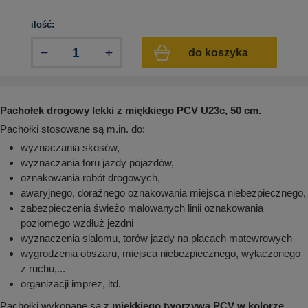
aków drogowych
trowe i hektometrowe
olejowe
wa na zimno
bramowe
ilość:
e i piktogramy IMO
tura miejska
do koszyka
ci parkowe i miejskie - uliczne
infrastruktury biurowo-magazynowej
e miejskie
owery zewnętrzne
 biura
gazynowe i oznakowanie regałów
Pachołek drogowy lekki z miękkiego PCV U23c, 50 cm.
hali produkcyjnej
Pachołki stosowane są m.in. do:
rzwi
rzylepne
wyznaczania skosów,
 drzwi
wyznaczania toru jazdy pojazdów,
oznakowania robót drogowych,
awaryjnego, doraźnego oznakowania miejsca niebezpiecznego,
zabezpieczenia świeżo malowanych linii oznakowania
poziomego wzdłuż jezdni
wyznaczenia slalomu, torów jazdy na placach matewrowych
wygrodzenia obszaru, miejsca niebezpiecznego, wyłaczonego
z ruchu,...
organizacji imprez, itd.
Pachołki wykonane są
z miękkiego tworzywa PCV w kolorze