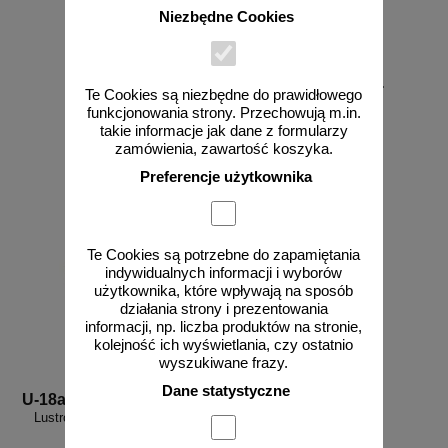
Niezbędne Cookies
od 178,35 zł
Te Cookies są niezbędne do prawidłowego
145,00 zł netto
funkcjonowania strony. Przechowują m.in.
zobacz
do koszyka
takie informacje jak dane z formularzy
zamówienia, zawartość koszyka.
Preferencje użytkownika
Te Cookies są potrzebne do zapamiętania
indywidualnych informacji i wyborów
użytkownika, które wpływają na sposób
działania strony i prezentowania
informacji, np. liczba produktów na stronie,
kolejność ich wyświetlania, czy ostatnio
wyszukiwane frazy.
Dane statystyczne
U-18a
Lustro okrągłe uliczne drogowe