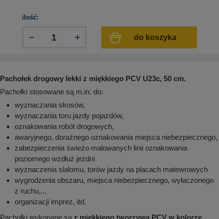
aków drogowych
trowe i hektometrowe
olejowe
wa na zimno
bramowe
ilość:
e i piktogramy IMO
tura miejska
do koszyka
ci parkowe i miejskie - uliczne
infrastruktury biurowo-magazynowej
e miejskie
owery zewnętrzne
 biura
gazynowe i oznakowanie regałów
Pachołek drogowy lekki z miękkiego PCV U23c, 50 cm.
hali produkcyjnej
Pachołki stosowane są m.in. do:
rzwi
rzylepne
wyznaczania skosów,
 drzwi
wyznaczania toru jazdy pojazdów,
oznakowania robót drogowych,
awaryjnego, doraźnego oznakowania miejsca niebezpiecznego,
zabezpieczenia świeżo malowanych linii oznakowania
poziomego wzdłuż jezdni
wyznaczenia slalomu, torów jazdy na placach matewrowych
wygrodzenia obszaru, miejsca niebezpiecznego, wyłaczonego
z ruchu,...
organizacji imprez, itd.
Pachołki wykonane są
z miękkiego tworzywa PCV w kolorze