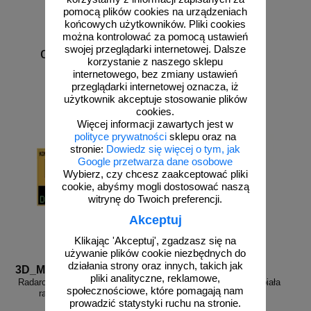
pomocą plików cookies na urządzeniach
końcowych użytkowników. Pliki cookies
można kontrolować za pomocą ustawień
swojej przeglądarki internetowej. Dalsze
od 6226,88 zł
korzystanie z naszego sklepu
5062,50 zł netto
internetowego, bez zmiany ustawień
do koszyka
zobacz
przeglądarki internetowej oznacza, iż
użytkownik akceptuje stosowanie plików
cookies.
Więcej informacji zawartych jest w
polityce prywatności
sklepu oraz na
stronie:
Dowiedz się więcej o tym, jak
Google przetwarza dane osobowe
Wybierz, czy chcesz zaakceptować pliki
cookie, abyśmy mogli dostosować naszą
witrynę do Twoich preferencji.
Akceptuj
Klikając 'Akceptuj', zgadzasz się na
używanie plików cookie niezbędnych do
działania strony oraz innych, takich jak
3D_MP-DP6
FR_338
pliki analityczne, reklamowe,
Radarowy wyświetlacz prędkości,
Farba drogowa Kontur biała
społecznościowe, które pomagają nam
radar drogowy MP-DP6
5/7,5/15/33 kg
prowadzić statystyki ruchu na stronie.