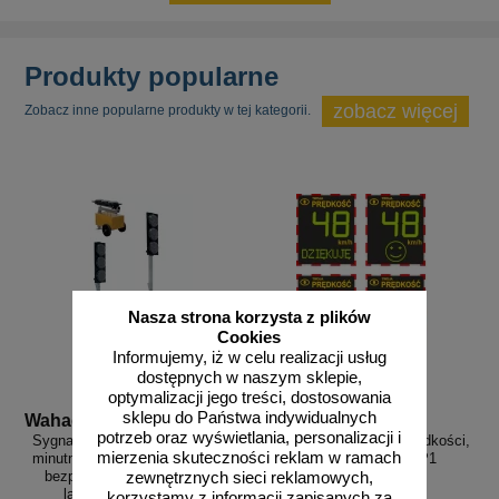
Produkty popularne
zobacz więcej
Zobacz inne popularne produkty w tej kategorii.
Nasza strona korzysta z plików
Cookies
Informujemy, iż w celu realizacji usług
dostępnych w naszym sklepie,
optymalizacji jego treści, dostosowania
sklepu do Państwa indywidualnych
Wahadlo 20 min
3D_MP-DP1
potrzeb oraz wyświetlania, personalizacji i
Sygnalizacja świetlna drogowa z
Radarowy wyświetlacz prędkości,
mierzenia skuteczności reklam w ramach
minutnikiem, tymczasowa, LED,
radar drogowy MP-DP1
bezprzewodowa, wahadłowa,
zewnętrznych sieci reklamowych,
lampy 20 cm - komplet
korzystamy z informacji zapisanych za