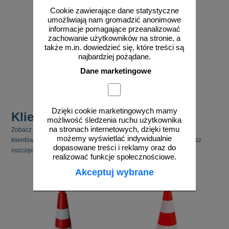
Cookie zawierające dane statystyczne
umożliwiają nam gromadzić anonimowe
informacje pomagające przeanalizować
zachowanie użytkowników na stronie, a
także m.in. dowiedzieć się, które treści są
od 289,05 zł
najbardziej pożądane.
235,00 zł netto
Dane marketingowe
do koszyka
Dzięki cookie marketingowych mamy
Klienci kupili również
możliwość śledzenia ruchu użytkownika
na stronach internetowych, dzięki temu
Zobacz jakie inne produkty cieszyły się zainteresowaniem naszych
możemy wyświetlać indywidualnie
klientów. Pamiętaj, że kupując kilka produktów jednocześnie możesz
dopasowane treści i reklamy oraz do
oszczędzić na kosztach transportu.
realizować funkcje społecznościowe.
Akceptuj wybrane