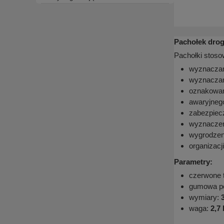
Pachołek drog
Pachołki stoso
wyznaczan
wyznaczani
oznakowan
awaryjneg
zabezpiec
wyznaczen
wygrodzeni
organizacji
Parametry:
czerwone 
gumowa po
wymiary:
waga:
2,7