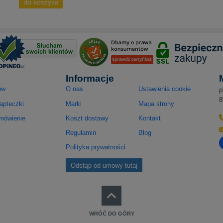
do koszyka
Informacje
ów
O nas
Ustawienia cookie
p
8
apteczki
Marki
Mapa strony
amówienie
Koszt dostawy
Kontakt
Regulamin
Blog
O
Polityka prywatności
Odstąp od umowy tutaj
WRÓĆ DO GÓRY