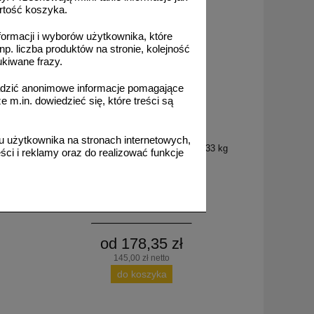
rtość koszyka.
formacji i wyborów użytkownika, które
np. liczba produktów na stronie, kolejność
ukiwane frazy.
adzić anonimowe informacje pomagające
m.in. dowiedzieć się, które treści są
FR_338
 użytkownika na stronach internetowych,
ar drogowy
Farba drogowa Kontur biała 5/7,5/15/33 kg
ci i reklamy oraz do realizować funkcje
od 178,35 zł
145,00 zł netto
do koszyka