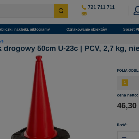
721 711 711
abliczki, naklejki, piktogramy
Oznakowanie obiektów
Sprzęt P
we
 drogowy 50cm U-23c | PCV, 2,7 kg, n
FOLIA ODB
cena netto:
46,30
ilość: