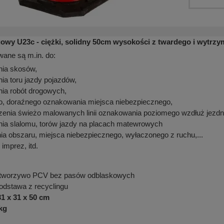
owy U23c - ciężki, solidny 50cm wysokości z twardego i wytrz
wane są m.in. do:
ia skosów,
a toru jazdy pojazdów,
ia robót drogowych,
o, doraźnego oznakowania miejsca niebezpiecznego,
zenia świeżo malowanych linii oznakowania poziomego wzdłuż jezdn
ia slalomu, torów jazdy na placach matewrowych
a obszaru, miejsca niebezpiecznego, wyłaczonego z ruchu,...
 imprez, itd.
tworzywo PCV bez pasów odblaskowych
dstawa z recyclingu
31 x 31 x 50 cm
 kg