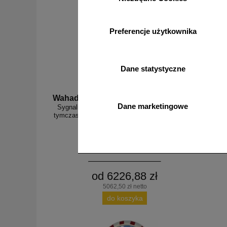
Preferencje użytkownika
Dane statystyczne
Wahadlo 20 min
3D_MP
Dane marketingowe
Sygnalizacja świetlna drogowa z minutnikiem,
Radarowy 
tymczasowa, LED, bezprzewodowa, wahadłowa,
lampy 20 cm - komplet
od 6226,88 zł
5062,50 zł netto
do koszyka