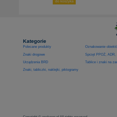
do koszyka
Kategorie
Polecane produkty
Oznakowanie obiekt
Znaki drogowe
Sprzęt PPOŻ, ADR, 
Urządzenia BRD
Tablice i znaki na z
Znaki, tabliczki, naklejki, piktogramy
Copyright © znakowo.pl All rights reserved