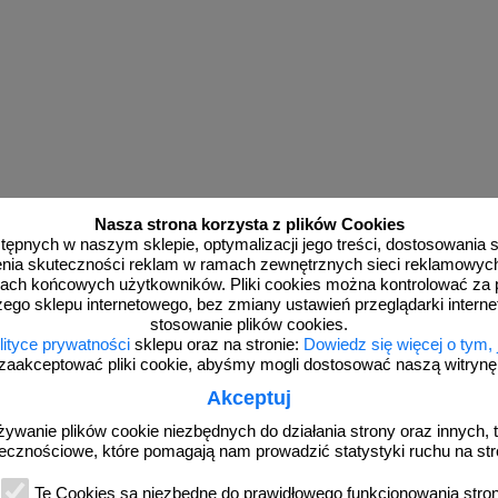
Nasza strona korzysta z plików Cookies
dostępnych w naszym sklepie, optymalizacji jego treści, dostosowania
rzenia skuteczności reklam w ramach zewnętrznych sieci reklamowyc
ach końcowych użytkowników. Pliki cookies można kontrolować za 
zego sklepu internetowego, bez zmiany ustawień przeglądarki intern
stosowanie plików cookies.
lityce prywatności
sklepu oraz na stronie:
Dowiedz się więcej o tym,
zaakceptować pliki cookie, abyśmy mogli dostosować naszą witrynę d
Akceptuj
żywanie plików cookie niezbędnych do działania strony oraz innych, t
ecznościowe, które pomagają nam prowadzić statystyki ruchu na str
więcej
Te Cookies są niezbędne do prawidłowego funkcjonowania strony