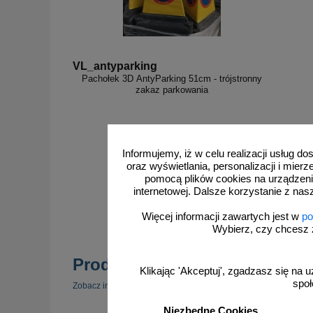
VL_antyparking
Pachołek 3D AntyParking 51cm - trójstronny
zakaz parkowania
Informujemy, iż w celu realizacji usług 
oraz wyświetlania, personalizacji i mie
pomocą plików cookies na urządzeni
internetowej. Dalsze korzystanie z nas
zobacz
Więcej informacji zawartych jest w
po
Wybierz, czy chcesz 
Produkty popularne
Klikając 'Akceptuj', zgadzasz się na u
społ
zobacz 
Zobacz inne popularne produkty w tej kategorii.
Niezbędne Cookies