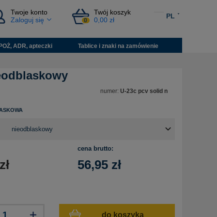
Twoje konto
Twój koszyk
PL
Zaloguj się
0,00 zł
0
POŻ, ADR, apteczki
Tablice i znaki na zamówienie
ieodblaskowy
numer:
U-23c pcv solid n
LASKOWA
cena brutto:
zł
56,95
zł
do koszyka