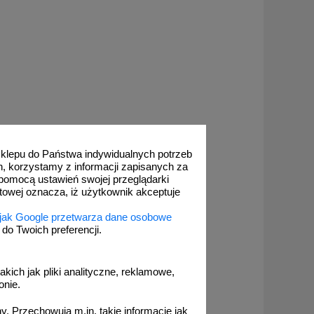
 sklepu do Państwa indywidualnych potrzeb
h, korzystamy z informacji zapisanych za
pomocą ustawień swojej przeglądarki
etowej oznacza, iż użytkownik akceptuje
 jak Google przetwarza dane osobowe
o Twoich preferencji.
akich jak pliki analityczne, reklamowe,
onie.
. Przechowują m.in. takie informacje jak