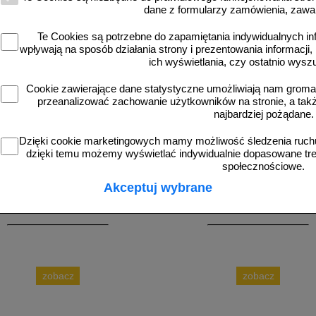
dane z formularzy zamówienia, zawa
Te Cookies są potrzebne do zapamiętania indywidualnych in
wpływają na sposób działania strony i prezentowania informacji, 
ich wyświetlania, czy ostatnio wysz
Cookie zawierające dane statystyczne umożliwiają nam grom
przeanalizować zachowanie użytkowników na stronie, a także 
najbardziej pożądane.
-DP1
3D_MP-DP6
Dzięki cookie marketingowych mamy możliwość śledzenia ruchu
wyświetlacz prędkości, radar drogowy
Radarowy wyświetlacz prędkości, rad
dzięki temu możemy wyświetlać indywidualnie dopasowane treś
MP-DP1
MP-DP6
społecznościowe.
Akceptuj wybrane
zobacz
zobacz