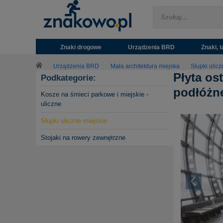
Znaki drogowe
Urządzenia BRD
Znaki, t
Urządzenia BRD
Mała architektura miejska
Słupki ulicz
Płyta os
Podkategorie:
podłóżne
Kosze na śmieci parkowe i miejskie -
uliczne
Słupki uliczne miejskie
Stojaki na rowery zewnętrzne