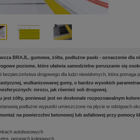
awcza BRAJL, gumowa, żółta, podłużne paski - oznaczenie dla 
ogowe poziome, które ułatwia samodzielne poruszanie się os
nt bezpieczeństwa drogowego dla ludzi niewidomych, która pomaga 
astycznej, wulkanizowanej gumy, o bardzo wysokich parametrach
osferycznych: mrozu, jak również soli drogowej.
u jest żółty, ponieważ jest on doskonale rozpoznawalnym kolor
y stanowią podłużne wypustki umieszczone na płycie w odstępach ok
montaż na powierzchni betonowej lub asfaltowej przy pomocy k
ankach autobusowych
etra, peronach kolejowych