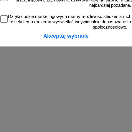
przeanalizować zachowanie użytkowników na stronie, a także 
najbardziej pożądane.
Dzięki cookie marketingowych mamy możliwość śledzenia ruchu
dzięki temu możemy wyświetlać indywidualnie dopasowane treś
społecznościowe.
Akceptuj wybrane
zobacz
zobacz