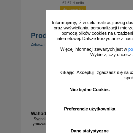
67,57 zł netto
do koszyka
Informujemy, iż w celu realizacji usług 
oraz wyświetlania, personalizacji i mie
pomocą plików cookies na urządzeni
Produkty popularne
internetowej. Dalsze korzystanie z nas
zobacz 
Zobacz inne popularne produkty w tej kategorii.
Więcej informacji zawartych jest w
po
Wybierz, czy chcesz 
Klikając 'Akceptuj', zgadzasz się na u
społ
Niezbędne Cookies
Preferencje użytkownika
Wahadlo 20 min
3D_MP
Sygnalizacja świetlna drogowa z minutnikiem,
Radarowy 
tymczasowa, LED, bezprzewodowa, wahadłowa,
lampy 20 cm - komplet
Dane statystyczne