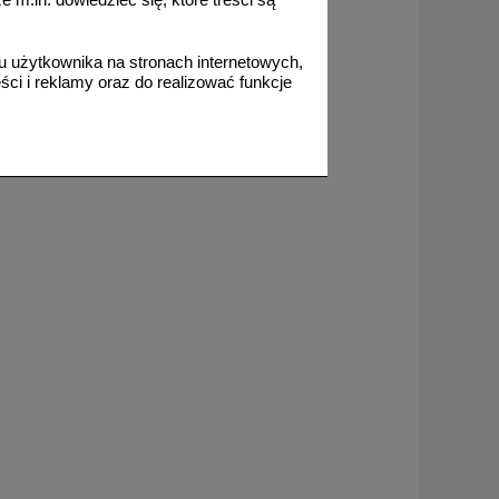
m.in. dowiedzieć się, które treści są
 użytkownika na stronach internetowych,
ci i reklamy oraz do realizować funkcje
od 178,35 zł
145,00 zł netto
do koszyka