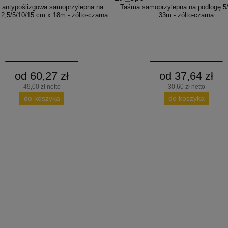
 antypoślizgowa samoprzylepna na
Taśma samoprzylepna na podłogę 5
 2,5/5/10/15 cm x 18m - żółto-czarna
33m - żółto-czarna
od 60,27 zł
od 37,64 zł
49,00 zł netto
30,60 zł netto
do koszyka
do koszyka