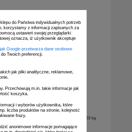
 sklepu do Państwa indywidualnych potrzeb
h, korzystamy z informacji zapisanych za
pomocą ustawień swojej przeglądarki
etowej oznacza, iż użytkownik akceptuje
 jak Google przetwarza dane osobowe
o Twoich preferencji.
akich jak pliki analityczne, reklamowe,
onie.
. Przechowują m.in. takie informacje jak
rtość koszyka.
formacji i wyborów użytkownika, które
np. liczba produktów na stronie, kolejność
FR_338
ukiwane frazy.
ar drogowy
Farba drogowa Kontur biała 5/7,5/15/33 kg
adzić anonimowe informacje pomagające