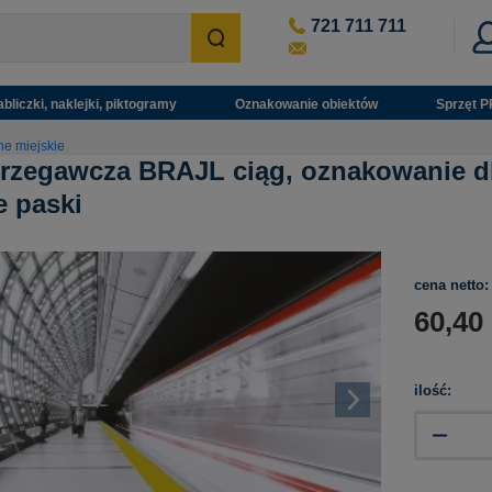
721 711 711
abliczki, naklejki, piktogramy
Oznakowanie obiektów
Sprzęt P
ne miejskie
trzegawcza BRAJL ciąg, oznakowanie d
 paski
cena netto:
60,40
ilość: