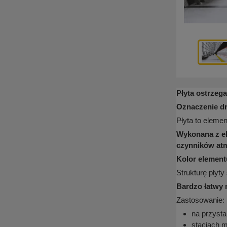
Płyta ostrzeg
Oznaczenie dr
Płyta to eleme
Wykonana z el
czynników atm
Kolor element
Strukturę płyt
Bardzo łatwy 
Zastosowanie:
na przyst
stacjach m