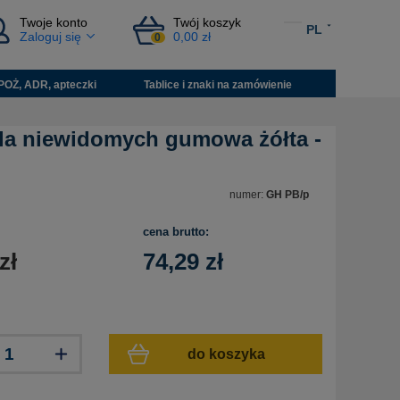
Twoje konto
Twój koszyk
PL
Zaloguj się
0,00 zł
0
POŻ, ADR, apteczki
Tablice i znaki na zamówienie
la niewidomych gumowa żółta -
numer:
GH PB/p
cena brutto:
zł
74,29
zł
do koszyka