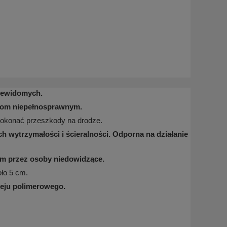
niewidomych.
obom niepełnosprawnym.
pokonać przeszkody na drodze.
 wytrzymałości i ścieralności. Odporna na działanie
em przez osoby niedowidzące.
oło 5 cm.
leju polimerowego.