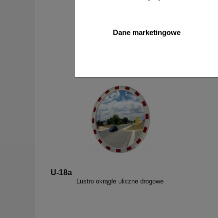
Dane marketingowe
od 6226,88 zł
5062,50 zł netto
do koszyka
U-18a
Lustro okrągłe uliczne drogowe