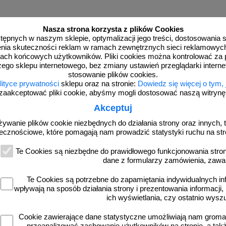
Nasza strona korzysta z plików Cookies
dostępnych w naszym sklepie, optymalizacji jego treści, dostosowania
rzenia skuteczności reklam w ramach zewnętrznych sieci reklamowyc
ach końcowych użytkowników. Pliki cookies można kontrolować za 
zego sklepu internetowego, bez zmiany ustawień przeglądarki intern
stosowanie plików cookies.
więcej
lityce prywatności
sklepu oraz na stronie:
Dowiedz się więcej o tym,
zaakceptować pliki cookie, abyśmy mogli dostosować naszą witrynę d
Akceptuj
żywanie plików cookie niezbędnych do działania strony oraz innych, t
ecznościowe, które pomagają nam prowadzić statystyki ruchu na str
Te Cookies są niezbędne do prawidłowego funkcjonowania strony
dane z formularzy zamówienia, zawa
Te Cookies są potrzebne do zapamiętania indywidualnych in
wpływają na sposób działania strony i prezentowania informacji, 
-DP1
3D_MP-DP6
ich wyświetlania, czy ostatnio wysz
wyświetlacz prędkości, radar drogowy
Radarowy wyświetlacz prędkości, rad
MP-DP1
MP-DP6
Cookie zawierające dane statystyczne umożliwiają nam grom