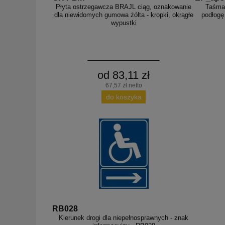
Płyta ostrzegawcza BRAJL ciąg, oznakowanie
Taśma
dla niewidomych gumowa żółta - kropki, okrągłe
podłogę
wypustki
od 83,11 zł
67,57 zł netto
do koszyka
RB028
Kierunek drogi dla niepełnosprawnych - znak