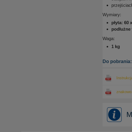
przejściac
Wymiary:
płyta: 60 
podłużne 
Waga:
1 kg
Do pobrania:
Instrukc
znakowo.
M