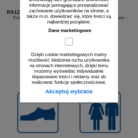
informacje pomagające przeanalizować
zachowanie użytkowników na stronie, a
RA121
RA122
także m.in. dowiedzieć się, które treści są
Pchać - znak informacyjny -
Ciągnąć - znak informacyjny -
najbardziej pożądane.
RA121
RA122
Dane marketingowe
Dzięki cookie marketingowych mamy
od 3,23 zł
od 3,23 zł
możliwość śledzenia ruchu użytkownika
2,63 zł netto
2,63 zł netto
na stronach internetowych, dzięki temu
do koszyka
do koszyka
możemy wyświetlać indywidualnie
dopasowane treści i reklamy oraz do
realizować funkcje społecznościowe.
Akceptuj wybrane