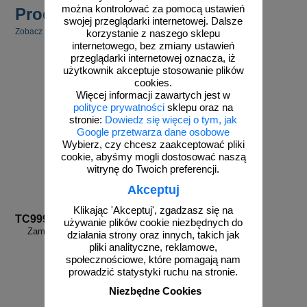
można kontrolować za pomocą ustawień
Produkty powiązane
swojej przeglądarki internetowej. Dalsze
Zobacz inne powiązane produkty.
korzystanie z naszego sklepu
internetowego, bez zmiany ustawień
przeglądarki internetowej oznacza, iż
użytkownik akceptuje stosowanie plików
cookies.
Więcej informacji zawartych jest w
polityce prywatności
sklepu oraz na
stronie:
Dowiedz się więcej o tym, jak
Google przetwarza dane osobowe
Wybierz, czy chcesz zaakceptować pliki
cookie, abyśmy mogli dostosować naszą
witrynę do Twoich preferencji.
Akceptuj
Klikając 'Akceptuj', zgadzasz się na
TC999
używanie plików cookie niezbędnych do
Zamów własny wzór - TC999
działania strony oraz innych, takich jak
pliki analityczne, reklamowe,
społecznościowe, które pomagają nam
prowadzić statystyki ruchu na stronie.
Niezbędne Cookies