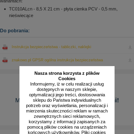
wariantach:
TC010ALcn - 8,5 X 21 cm - płyta cienka PCV - 0,5 mm,
nieświecące
Do pobrania:
Instrukcja bezpieczeństwa - tabliczki, naklejki
znakowo.pl GPSR ogólna instrukcja bezpieczeństwa
Nasza strona korzysta z plików
Cookies
Informujemy, iż w celu realizacji usług
dostępnych w naszym sklepie,
optymalizacji jego treści, dostosowania
Masz pytanie?
Skontaktuj się z nami!
sklepu do Państwa indywidualnych
potrzeb oraz wyświetlania, personalizacji i
mierzenia skuteczności reklam w ramach
Pokaż formularz
zewnętrznych sieci reklamowych,
korzystamy z informacji zapisanych za
pomocą plików cookies na urządzeniach
końcowych użytkowników. Pliki cookies