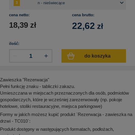
aków drogowych
trowe i hektometrowe
olejowe
wa na zimno
bramowe
cena netto:
cena brutto:
e i piktogramy IMO
tura miejska
18,39
zł
22,62
zł
ci parkowe i miejskie - uliczne
infrastruktury biurowo-magazynowej
e miejskie
owery zewnętrzne
 biura
ilość:
gazynowe i oznakowanie regałów
hali produkcyjnej
do koszyka
rzwi
rzylepne
 drzwi
Zawieszka "Rezerwacja"
Pełni funkcję znaku - tabliczki zakazu.
Umieszczana w miejscach przeznaczonych dla osób, podmiotów
gospodarczych, które je wcześniej zarezerwowały (np. pokoje
hotelowe, stoliki restauracyjne, miejsca parkingowe)
Formy w jakich możesz kupić produkt `Rezerwacja - zawieszka na
drzwi - TC010`:
Produkt dostępny w następujących formatach, podłożach,