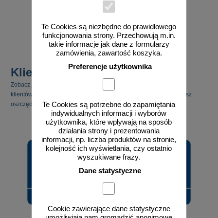
Te Cookies są niezbędne do prawidłowego
zobacz
funkcjonowania strony. Przechowują m.in.
takie informacje jak dane z formularzy
zamówienia, zawartość koszyka.
Preferencje użytkownika
Klienci kupili również
Zobacz jakie inne produkty cieszyły się zainteresowaniem naszych
klientów. Pamiętaj, że kupując kilka produktów jednocześnie możesz
Te Cookies są potrzebne do zapamiętania
oszczędzić na kosztach transportu.
indywidualnych informacji i wyborów
użytkownika, które wpływają na sposób
działania strony i prezentowania
informacji, np. liczba produktów na stronie,
kolejność ich wyświetlania, czy ostatnio
wyszukiwane frazy.
Dane statystyczne
Cookie zawierające dane statystyczne
umożliwiają nam gromadzić anonimowe