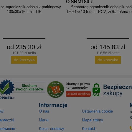
O SRM180 z
or, ogranicznik odbojnik parkingowy
Separator, ogranicznik odbojnik pa
100x30x16 cm - TIR
180x15x10,5 cm - PCV, żółta taśma 
od 235,30 zł
od 145,83 zł
191,30 zł netto
118,56 zł netto
do koszyka
do koszyka
Informacje
ów
O nas
Ustawienia cookie
p
8
apteczki
Marki
Mapa strony
amówienie
Koszt dostawy
Kontakt