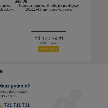
Sep 06
rkingowy
Separator, ogranicznik odbojnik parkingowy
odblaskowa
100x13x4,5 cm - gumowy, czarny
od 100,74 zł
81,90 zł netto
do koszyka
Masz pytanie?
oniedziałek-piątek
:00 - 16:00
721 711 711