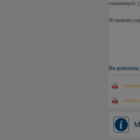
rozporowych. 
W spodniej cz
Do pobrania:
Instrukc
znakowo.
M