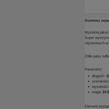
Gumowy separ
Wysokiej jakoś
Super wytrzyma
ciężarowych w 
Żółte pasy od
Parametry:
długość:
1
szerokość
wysokość
waga:
24.5
Element posia