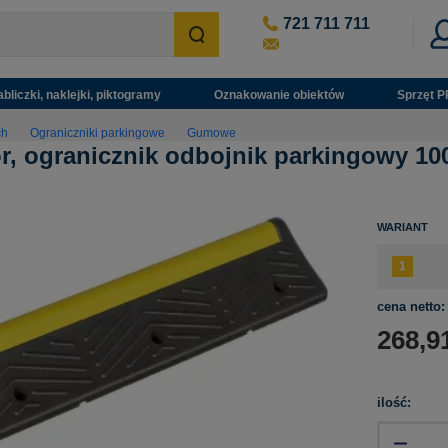
721 711 711
abliczki, naklejki, piktogramy
Oznakowanie obiektów
Sprzęt P
ch
Ograniczniki parkingowe
Gumowe
r, ogranicznik odbojnik parkingowy 10
WARIANT
cena netto:
268,9
ilość: