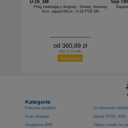
U-16_5M
Sep TIR
Próg zwalniający drogowy - liniowy, listwowy
Separat
5cm, najazd 60cm - U-16 PVB 5M
od 360,89 zł
293,41 zł netto
do koszyka
Kategorie
Polecane produkty
Oznakowanie obiekt
Znaki drogowe
Sprzęt PPOŻ, ADR, 
Urządzenia BRD
Tablice i znaki na z