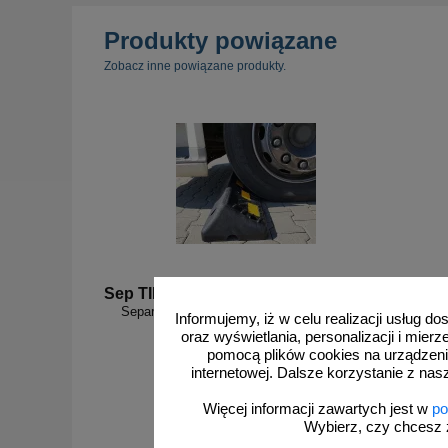
Produkty powiązane
Zobacz inne powiązane produkty.
Sep TIR
Separator, ogranicznik odbojnik parkingowy
Informujemy, iż w celu realizacji usług 
100x30x16 cm - TIR
oraz wyświetlania, personalizacji i mie
pomocą plików cookies na urządzeni
internetowej. Dalsze korzystanie z nas
Więcej informacji zawartych jest w
po
Wybierz, czy chcesz 
od 235,30 zł