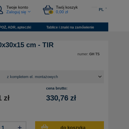
Twoje konto
Twój koszyk
PL
Zaloguj się
0,00 zł
0
POŻ, ADR, apteczki
Tablice i znaki na zamówienie
0x30x15 cm - TIR
numer:
GH TS
cena brutto:
1
zł
330,76
zł
do koszyka