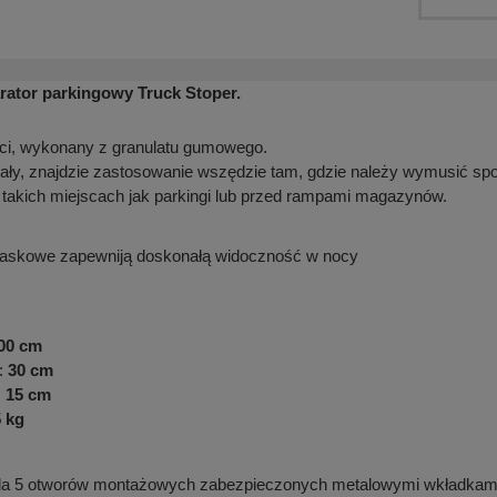
ator parkingowy Truck Stoper.
ci, wykonany z granulatu gumowego.
ły, znajdzie zastosowanie wszędzie tam, gdzie należy wymusić sp
takich miejscach jak parkingi lub przed rampami magazynów.
blaskowe zapewniją doskonałą widoczność w nocy
00 cm
:
30 cm
:
15 cm
 kg
da 5 otworów montażowych zabezpieczonych metalowymi wkładkami i