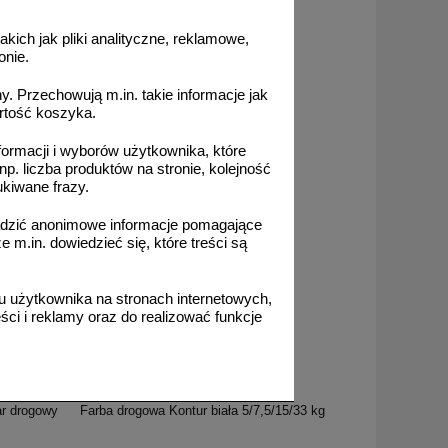
akich jak pliki analityczne, reklamowe,
onie.
. Przechowują m.in. takie informacje jak
rtość koszyka.
formacji i wyborów użytkownika, które
np. liczba produktów na stronie, kolejność
ukiwane frazy.
adzić anonimowe informacje pomagające
m.in. dowiedzieć się, które treści są
 użytkownika na stronach internetowych,
ci i reklamy oraz do realizować funkcje
FR_338
ar drogowy
Farba drogowa Kontur biała 5/7,5/15/33 kg