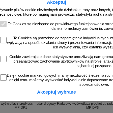
Akceptuj
żywanie plików cookie niezbędnych do działania strony oraz innych, t
ecznościowe, które pomagają nam prowadzić statystyki ruchu na str
Te Cookies są niezbędne do prawidłowego funkcjonowania strony
dane z formularzy zamówienia, zawa
Te Cookies są potrzebne do zapamiętania indywidualnych in
więcej
wpływają na sposób działania strony i prezentowania informacji, 
ich wyświetlania, czy ostatnio wysz
Cookie zawierające dane statystyczne umożliwiają nam grom
przeanalizować zachowanie użytkowników na stronie, a także 
najbardziej pożądane.
Dzięki cookie marketingowych mamy możliwość śledzenia ruchu
dzięki temu możemy wyświetlać indywidualnie dopasowane treś
społecznościowe.
Akceptuj wybrane
-DP1
3D_MP-DP6
wyświetlacz prędkości, radar drogowy
Radarowy wyświetlacz prędkości, rad
MP-DP1
MP-DP6