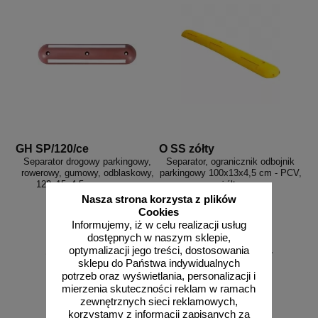
GH SP/120/ce
O SS zółty
Separator drogowy parkingowy,
Separator, ogranicznik odbojnik
rowerowy, gumowy, odblaskowy,
parkingowy 100x13x4,5 cm - PCV,
120x15x4,5cm czerwony
żółty
Nasza strona korzysta z plików
Cookies
Informujemy, iż w celu realizacji usług
dostępnych w naszym sklepie,
od 185,87 zł
od 106,17 zł
optymalizacji jego treści, dostosowania
sklepu do Państwa indywidualnych
151,11 zł netto
86,32 zł netto
potrzeb oraz wyświetlania, personalizacji i
do koszyka
do koszyka
mierzenia skuteczności reklam w ramach
zewnętrznych sieci reklamowych,
korzystamy z informacji zapisanych za