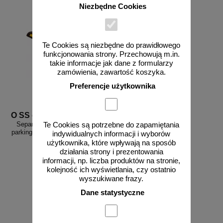
Niezbędne Cookies
Te Cookies są niezbędne do prawidłowego
funkcjonowania strony. Przechowują m.in.
takie informacje jak dane z formularzy
zamówienia, zawartość koszyka.
Preferencje użytkownika
O SS czarny
Separator, ogranicznik odbojnik
Te Cookies są potrzebne do zapamiętania
parkingowy 100x13x4,5 cm - PCV,
indywidualnych informacji i wyborów
czarny
użytkownika, które wpływają na sposób
działania strony i prezentowania
informacji, np. liczba produktów na stronie,
kolejność ich wyświetlania, czy ostatnio
wyszukiwane frazy.
od 106,17 zł
Dane statystyczne
86,32 zł netto
do koszyka