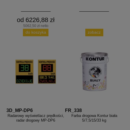
od 6226,88 zł
5062,50 zł netto
do koszyka
zobacz
3D_MP-DP6
FR_338
Radarowy wyświetlacz prędkości,
Farba drogowa Kontur biała
radar drogowy MP-DP6
5/7,5/15/33 kg