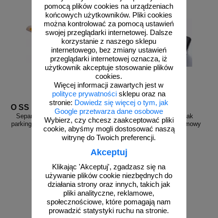
pomocą plików cookies na urządzeniach
końcowych użytkowników. Pliki cookies
można kontrolować za pomocą ustawień
swojej przeglądarki internetowej. Dalsze
korzystanie z naszego sklepu
internetowego, bez zmiany ustawień
przeglądarki internetowej oznacza, iż
użytkownik akceptuje stosowanie plików
cookies.
Więcej informacji zawartych jest w
polityce prywatności
sklepu oraz na
stronie:
Dowiedz się więcej o tym, jak
O SS biały
Odb 03
Google przetwarza dane osobowe
Separator, ogranicznik odbojnik
Odbojnik, odbój, zderzak
Wybierz, czy chcesz zaakceptować pliki
parkingowy 100x13x4,5 cm - PCV,
parkingowy, rampowy gumowy
cookie, abyśmy mogli dostosować naszą
biały
20x5x8cm
witrynę do Twoich preferencji.
Akceptuj
Klikając 'Akceptuj', zgadzasz się na
używanie plików cookie niezbędnych do
od 106,17 zł
działania strony oraz innych, takich jak
86,32 zł netto
pliki analityczne, reklamowe,
do koszyka
zobacz
społecznościowe, które pomagają nam
prowadzić statystyki ruchu na stronie.