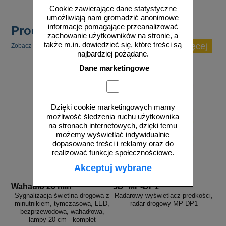
Cookie zawierające dane statystyczne
umożliwiają nam gromadzić anonimowe
informacje pomagające przeanalizować
Produkty popularne
zachowanie użytkowników na stronie, a
także m.in. dowiedzieć się, które treści są
zobacz więcej
Zobacz inne popularne produkty w tej kategorii.
najbardziej pożądane.
Dane marketingowe
Dzięki cookie marketingowych mamy
możliwość śledzenia ruchu użytkownika
na stronach internetowych, dzięki temu
możemy wyświetlać indywidualnie
dopasowane treści i reklamy oraz do
realizować funkcje społecznościowe.
Akceptuj wybrane
Wahadlo 20 min
3D_MP-DP1
Sygnalizacja świetlna drogowa z
Radarowy wyświetlacz prędkości,
minutnikiem, tymczasowa, LED,
radar drogowy MP-DP1
bezprzewodowa, wahadłowa,
lampy 20 cm - komplet