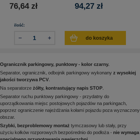
aków drogowych
trowe i hektometrowe
olejowe
76,64
zł
94,27
zł
wa na zimno
bramowe
e i piktogramy IMO
tura miejska
ilość:
ci parkowe i miejskie - uliczne
infrastruktury biurowo-magazynowej
e miejskie
do koszyka
owery zewnętrzne
 biura
gazynowe i oznakowanie regałów
hali produkcyjnej
rzwi
Ogranicznik parkingowy, punktowy - kolor czarny.
rzylepne
 drzwi
Separator, ogranicznik, odbojnik parkingowy wykonany
z wysokiej
jakości tworzywa PCV
.
Na separatorze
żółty, kontrastujący napis STOP
.
Separator ruchu punktowy parkingowy - przydatny do
uporządkowania miejsc postojowych pojazdów na parkingach,
poprzez ograniczenie najeżdżania kołami pojazdu poza wyznaczony
obszar.
Szybki, bezproblemowy montaż
tymczasowy lub stały, przy
użyciu kołków rozporowych bezpośrednio do podłoża -
nie wymaga
specjalnego przygotowania nawierzchni
.