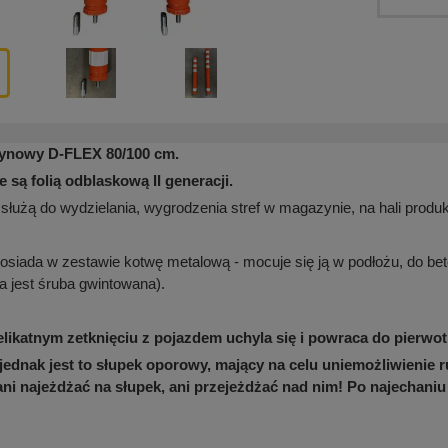
ynowy D-FLEX 80/100 cm.
e są folią odblaskową II generacji.
służą do wydzielania, wygrodzenia stref w magazynie, na hali produk
posiada w zestawie kotwę metalową - mocuje się ją w podłożu, do be
a jest śruba gwintowana).
elikatnym zetknięciu z pojazdem uchyla się i powraca do pierwot
jednak jest to słupek oporowy, mający na celu uniemożliwienie 
ani najeżdżać na słupek, ani przejeżdżać nad nim! Po najechani