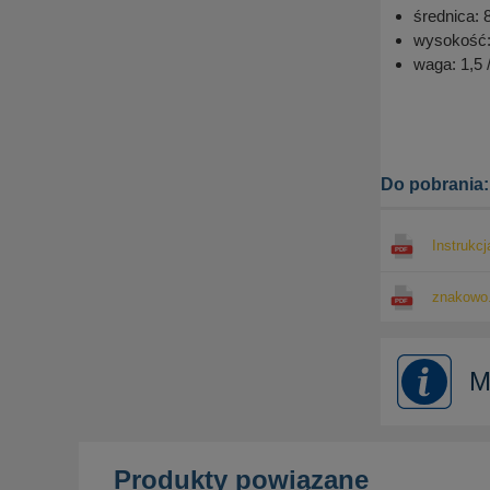
średnica:
wysokość:
waga: 1,5 
Do pobrania:
Instrukc
znakowo.
M
Produkty powiązane