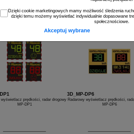
Dzięki cookie marketingowych mamy możliwość śledzenia ruchu
dzięki temu możemy wyświetlać indywidualnie dopasowane treś
społecznościowe.
więcej
Akceptuj wybrane
-DP1
3D_MP-DP6
wyświetlacz prędkości, radar drogowy
Radarowy wyświetlacz prędkości, rad
MP-DP1
MP-DP6