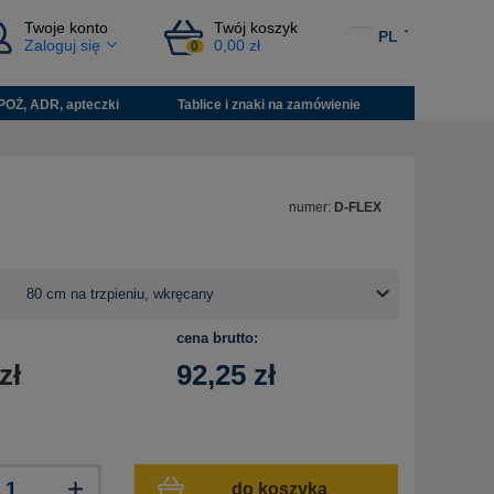
Twoje konto
Twój koszyk
PL
Zaloguj się
0,00 zł
0
POŻ, ADR, apteczki
Tablice i znaki na zamówienie
numer:
D-FLEX
cena brutto:
zł
92,25
zł
do koszyka