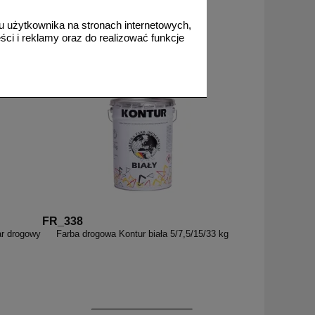
 użytkownika na stronach internetowych,
ci i reklamy oraz do realizować funkcje
FR_338
ar drogowy
Farba drogowa Kontur biała 5/7,5/15/33 kg