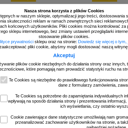
Nasza strona korzysta z plików Cookies
dostępnych w naszym sklepie, optymalizacji jego treści, dostosowania
rzenia skuteczności reklam w ramach zewnętrznych sieci reklamowyc
ach końcowych użytkowników. Pliki cookies można kontrolować za 
zego sklepu internetowego, bez zmiany ustawień przeglądarki intern
stosowanie plików cookies.
lityce prywatności
sklepu oraz na stronie:
Dowiedz się więcej o tym,
zaakceptować pliki cookie, abyśmy mogli dostosować naszą witrynę d
Akceptuj
 75
żywanie plików cookie niezbędnych do działania strony oraz innych, t
arkingowy blokujący T-FLEX | PCV, 75
ecznościowe, które pomagają nam prowadzić statystyki ruchu na str
 na stopie, elastyczny, uchylny
Te Cookies są niezbędne do prawidłowego funkcjonowania strony
dane z formularzy zamówienia, zawa
Te Cookies są potrzebne do zapamiętania indywidualnych in
wpływają na sposób działania strony i prezentowania informacji, 
od 72,32 zł
ich wyświetlania, czy ostatnio wysz
58,80 zł netto
Cookie zawierające dane statystyczne umożliwiają nam grom
do koszyka
przeanalizować zachowanie użytkowników na stronie, a także 
najbardziej pożądane.