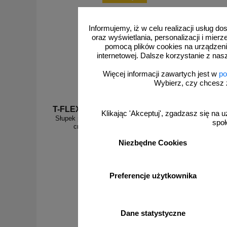
Informujemy, iż w celu realizacji usług 
oraz wyświetlania, personalizacji i mie
pomocą plików cookies na urządzeni
internetowej. Dalsze korzystanie z nas
Więcej informacji zawartych jest w
po
Wybierz, czy chcesz 
T-FLEX 45
T-FLEX
Klikając 'Akceptuj', zgadzasz się na u
Słupek parkingowy blokujący T-FLEX | PCV, 45
Słupek p
społ
cm, na stopie, elastyczny, uchylny
cm,
Niezbędne Cookies
Preferencje użytkownika
od 56,95 zł
46,30 zł netto
do koszyka
Dane statystyczne