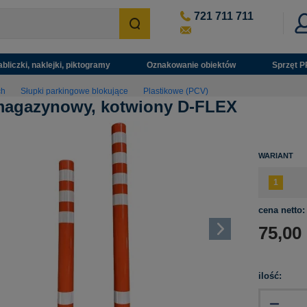
721 711 711
abliczki, naklejki, piktogramy
Oznakowanie obiektów
Sprzęt P
ch
Słupki parkingowe blokujące
Plastikowe (PCV)
magazynowy, kotwiony D-FLEX
WARIANT
cena netto:
75,00
ilość: