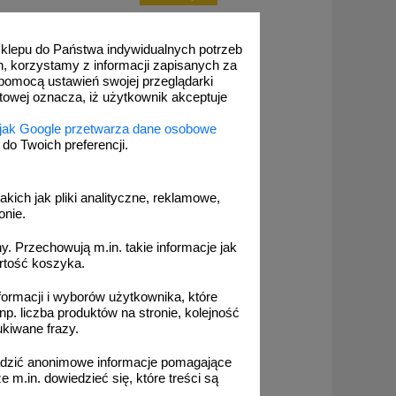
 sklepu do Państwa indywidualnych potrzeb
h, korzystamy z informacji zapisanych za
pomocą ustawień swojej przeglądarki
etowej oznacza, iż użytkownik akceptuje
 jak Google przetwarza dane osobowe
o Twoich preferencji.
akich jak pliki analityczne, reklamowe,
onie.
. Przechowują m.in. takie informacje jak
rtość koszyka.
formacji i wyborów użytkownika, które
np. liczba produktów na stronie, kolejność
ukiwane frazy.
adzić anonimowe informacje pomagające
m.in. dowiedzieć się, które treści są