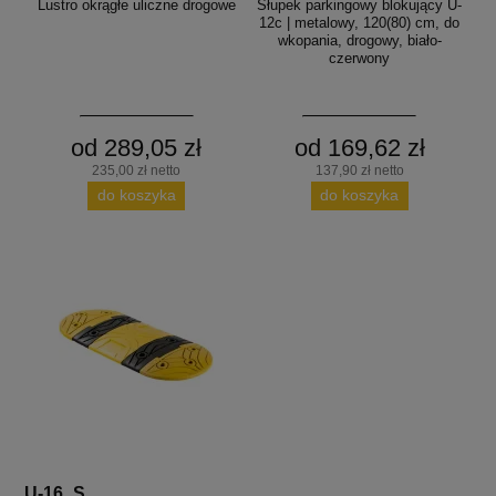
Lustro okrągłe uliczne drogowe
Słupek parkingowy blokujący U-
12c | metalowy, 120(80) cm, do
wkopania, drogowy, biało-
czerwony
od 289,05 zł
od 169,62 zł
235,00 zł netto
137,90 zł netto
do koszyka
do koszyka
U-16_S