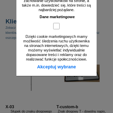
zachowanie użytkowników na stronie, a
także m.in. dowiedzieć się, które treści są
najbardziej pożądane.
Dane marketingowe
Klienci kupili również
Zobacz jakie inne produkty cieszyły się zainteresowaniem naszych
klientów. Pamiętaj, że kupując kilka produktów jednocześnie możesz
Dzięki cookie marketingowych mamy
oszczędzić na kosztach transportu.
możliwość śledzenia ruchu użytkownika
na stronach internetowych, dzięki temu
możemy wyświetlać indywidualnie
dopasowane treści i reklamy oraz do
realizować funkcje społecznościowe.
Akceptuj wybrane
X-03
T-custom-b
Słupek do znaku drogowego
Znak drogowy T - dowolny napis,