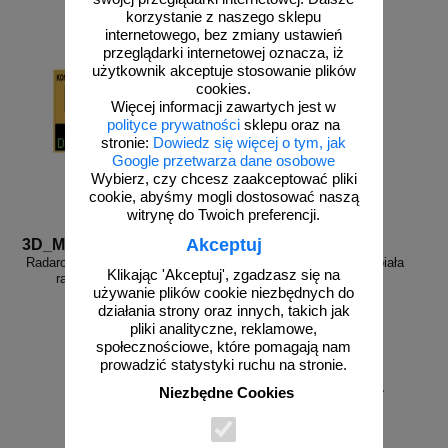
korzystanie z naszego sklepu
internetowego, bez zmiany ustawień
przeglądarki internetowej oznacza, iż
użytkownik akceptuje stosowanie plików
cookies.
Więcej informacji zawartych jest w
polityce prywatności
sklepu oraz na
stronie:
Dowiedz się więcej o tym, jak
Google przetwarza dane osobowe
Wybierz, czy chcesz zaakceptować pliki
cookie, abyśmy mogli dostosować naszą
witrynę do Twoich preferencji.
Akceptuj
3D_MP-DP6
FR_338
Radarowy wyświetlacz prędkości,
Farba drogowa Kontur biała
Klikając 'Akceptuj', zgadzasz się na
radar drogowy MP-DP6
5/7,5/15/33 kg
używanie plików cookie niezbędnych do
działania strony oraz innych, takich jak
pliki analityczne, reklamowe,
społecznościowe, które pomagają nam
prowadzić statystyki ruchu na stronie.
od 178,35 zł
Niezbędne Cookies
145,00 zł netto
zobacz
do koszyka