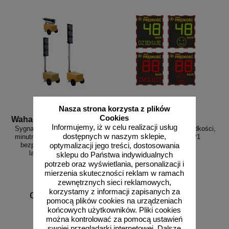
Nasza strona korzysta z plików
Cookies
Wahadlo 20 min
3D_MP-DP1
Informujemy, iż w celu realizacji usług
Sygnalizacja świetlna drogowa z
Radarowy wyświetlacz prędkości,
dostępnych w naszym sklepie,
minutnikiem, tymczasowa, LED,
radar drogowy MP-DP1
bezprzewodowa, wahadłowa,
optymalizacji jego treści, dostosowania
lampy 20 cm - komplet
sklepu do Państwa indywidualnych
potrzeb oraz wyświetlania, personalizacji i
mierzenia skuteczności reklam w ramach
zewnętrznych sieci reklamowych,
korzystamy z informacji zapisanych za
od 6226,88 zł
pomocą plików cookies na urządzeniach
5062,50 zł netto
końcowych użytkowników. Pliki cookies
do koszyka
zobacz
można kontrolować za pomocą ustawień
swojej przeglądarki internetowej. Dalsze