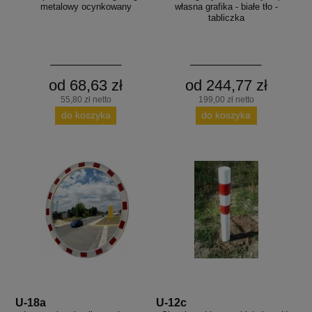
metalowy ocynkowany
własna grafika - białe tło -
tabliczka
od 68,63 zł
od 244,77 zł
55,80 zł netto
199,00 zł netto
do koszyka
do koszyka
U-18a
U-12c