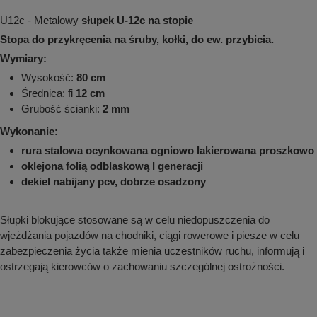
aków drogowych
trowe i hektometrowe
olejowe
wa na zimno
bramowe
U12c - Metalowy
słupek U-12c na stopie
Stopa do przykręcenia na śruby, kołki, do ew. przybicia.
e i piktogramy IMO
tura miejska
Wymiary:
ci parkowe i miejskie - uliczne
Wysokość:
80 cm
infrastruktury biurowo-magazynowej
e miejskie
Średnica: fi
12 cm
owery zewnętrzne
 biura
Grubość ścianki:
2 mm
gazynowe i oznakowanie regałów
hali produkcyjnej
Wykonanie:
rzwi
rzylepne
rura stalowa ocynkowana ogniowo lakierowana proszkowo
 drzwi
oklejona folią odblaskową I generacji
dekiel nabijany pcv, dobrze osadzony
Słupki blokujące stosowane są w celu niedopuszczenia do
wjeżdżania pojazdów na chodniki, ciągi rowerowe i piesze w celu
zabezpieczenia życia także mienia uczestników ruchu, informują i
ostrzegają kierowców o zachowaniu szczególnej ostrożności.