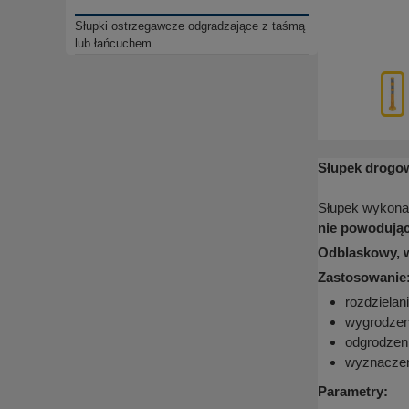
Słupki ostrzegawcze odgradzające z taśmą
lub łańcuchem
Słupek drogow
Słupek wykona
nie powodując
Odblaskowy, wy
Zastosowanie
rozdzielan
wygrodzen
odgrodzen
wyznaczen
Parametry: