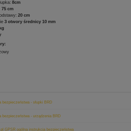
łupka:
8cm
:
75 cm
podstawy:
20 cm
ie
3 otwory średnicy 10 mm
 kg
y
ry:
zowy
ja bezpieczeństwa - słupki BRD
ja bezpieczeństwa - urządzenia BRD
pl GPSR ogólna instrukcja bezpieczeństwa