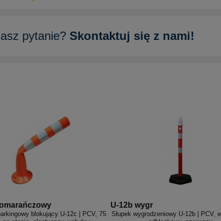
asz pytanie?
Skontaktuj się z nami!
pomarańczowy
U-12b wygr
arkingowy blokujący U-12c | PCV, 75
Słupek wygrodzeniowy U-12b | PCV, e