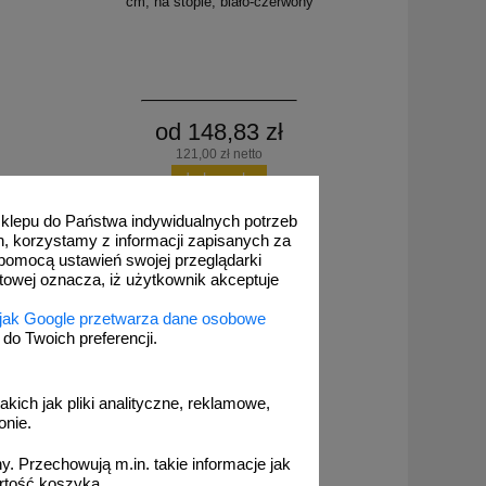
cm, na stopie, biało-czerwony
od 148,83 zł
121,00 zł netto
do koszyka
 sklepu do Państwa indywidualnych potrzeb
h, korzystamy z informacji zapisanych za
pomocą ustawień swojej przeglądarki
etowej oznacza, iż użytkownik akceptuje
 jak Google przetwarza dane osobowe
o Twoich preferencji.
akich jak pliki analityczne, reklamowe,
onie.
| PCV, 75
 czerwony
. Przechowują m.in. takie informacje jak
rtość koszyka.