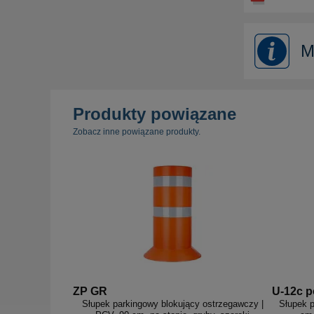
M
Produkty powiązane
Zobacz inne powiązane produkty.
ZP GR
U-12c 
Słupek parkingowy blokujący ostrzegawczy |
Słupek p