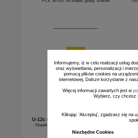
PCV, 90 cm, na stopie, gruby, szeroki
cm,
zobacz
Informujemy, iż w celu realizacji usług 
oraz wyświetlania, personalizacji i mie
pomocą plików cookies na urządzeni
internetowej. Dalsze korzystanie z nas
Więcej informacji zawartych jest w
po
Wybierz, czy chcesz 
Klikając 'Akceptuj', zgadzasz się na u
U-12c cz-z
U-12c z
społ
Słupek parkingowy blokujący U-12c | PCV, 80
Słupek p
cm, na stopie, żółto-czarny
cm, na 
Niezbędne Cookies