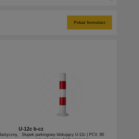
Pokaż formularz
U-12c b-cz
lastyczny,
Słupek parkingowy blokujący U-12c | PCV, 80