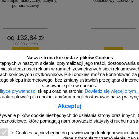
 na stopie, elastyczny, uchylny,
odblaskowy, czerwony
pomarańczowy
od 132,84 zł
108,00 zł netto
do koszyka
zobacz
Nasza strona korzysta z plików Cookies
dostępnych w naszym sklepie, optymalizacji jego treści, dostosowania
rzenia skuteczności reklam w ramach zewnętrznych sieci reklamowyc
ach końcowych użytkowników. Pliki cookies można kontrolować za 
zego sklepu internetowego, bez zmiany ustawień przeglądarki intern
stosowanie plików cookies.
lityce prywatności
sklepu oraz na stronie:
Dowiedz się więcej o tym,
zaakceptować pliki cookie, abyśmy mogli dostosować naszą witrynę d
Akceptuj
żywanie plików cookie niezbędnych do działania strony oraz innych, t
ielony
U-12c czerwony
ecznościowe, które pomagają nam prowadzić statystyki ruchu na str
arkingowy blokujący U-12c | PCV, 75
Słupek parkingowy blokujący U-12c 
stopie, elastyczny, uchylny, zielony
cm, na stopie, elastyczny, uchylny,
Te Cookies są niezbędne do prawidłowego funkcjonowania strony
dane z formularzy zamówienia, zawa