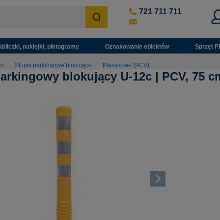
721 711 711
abliczki, naklejki, piktogramy
Oznakowanie obiektów
Sprzęt P
ch
Słupki parkingowe blokujące
Plastikowe (PCV)
arkingowy blokujący U-12c | PCV, 75 cm,