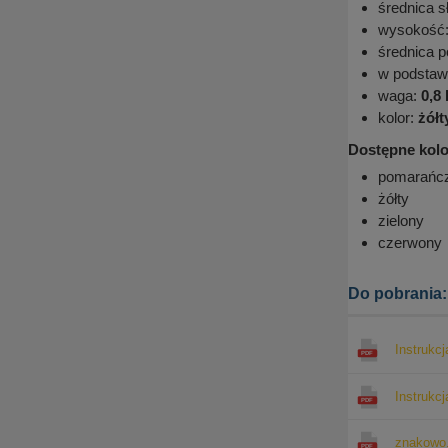
średnica s
wysokość
średnica 
w podstaw
waga:
0,8
kolor:
żółt
Dostępne kolo
pomarańc
żółty
zielony
czerwony
Do pobrania:
Instrukc
Instrukc
znakowo.