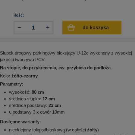
aków drogowych
trowe i hektometrowe
olejowe
wa na zimno
bramowe
ilość:
e i piktogramy IMO
tura miejska
do koszyka
ci parkowe i miejskie - uliczne
infrastruktury biurowo-magazynowej
e miejskie
owery zewnętrzne
 biura
gazynowe i oznakowanie regałów
hali produkcyjnej
Słupek drogowy parkingowy blokujący U-12c wykonany z wysokiej
rzwi
jakości tworzywa PCV.
rzylepne
Na stopie, do przykręcenia, ew. przybicia do podłoża.
 drzwi
Kolor
żółto-czarny.
Parametry:
wysokość:
80 cm
średnica słupka:
12 cm
średnica podstawy:
23 cm
u podstawy 3 x otwór 10mm
Dostępne warianty:
nieoklejony folią odblaskową (w całości
żółty
)