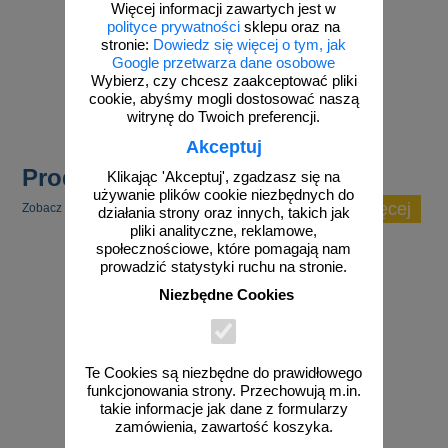
Więcej informacji zawartych jest w
polityce prywatności
sklepu oraz na
stronie:
Dowiedz się więcej o tym, jak
Google przetwarza dane osobowe
Wybierz, czy chcesz zaakceptować pliki
zobacz
zobacz
cookie, abyśmy mogli dostosować naszą
witrynę do Twoich preferencji.
Akceptuj
Produkty popularne
Klikając 'Akceptuj', zgadzasz się na
używanie plików cookie niezbędnych do
zobacz więcej
Zobacz inne popularne produkty w tej kategorii.
działania strony oraz innych, takich jak
pliki analityczne, reklamowe,
społecznościowe, które pomagają nam
prowadzić statystyki ruchu na stronie.
Niezbędne Cookies
Te Cookies są niezbędne do prawidłowego
funkcjonowania strony. Przechowują m.in.
takie informacje jak dane z formularzy
zamówienia, zawartość koszyka.