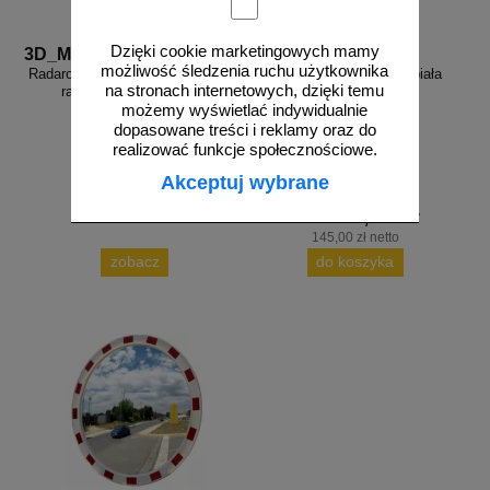
Dzięki cookie marketingowych mamy
3D_MP-DP6
FR_338
możliwość śledzenia ruchu użytkownika
Radarowy wyświetlacz prędkości,
Farba drogowa Kontur biała
na stronach internetowych, dzięki temu
radar drogowy MP-DP6
5/7,5/15/33 kg
możemy wyświetlać indywidualnie
dopasowane treści i reklamy oraz do
realizować funkcje społecznościowe.
Akceptuj wybrane
od 178,35 zł
145,00 zł netto
zobacz
do koszyka