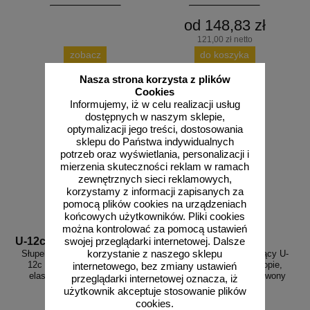
od 148,83 zł
121,00 zł netto
zobacz
do koszyka
Nasza strona korzysta z plików
Cookies
Informujemy, iż w celu realizacji usług
dostępnych w naszym sklepie,
optymalizacji jego treści, dostosowania
sklepu do Państwa indywidualnych
potrzeb oraz wyświetlania, personalizacji i
mierzenia skuteczności reklam w ramach
zewnętrznych sieci reklamowych,
korzystamy z informacji zapisanych za
pomocą plików cookies na urządzeniach
końcowych użytkowników. Pliki cookies
można kontrolować za pomocą ustawień
U-12c zielony
U-12c czerwony
swojej przeglądarki internetowej. Dalsze
Słupek parkingowy blokujący U-
Słupek parkingowy blokujący U-
korzystanie z naszego sklepu
12c | PCV, 75 cm, na stopie,
12c | PCV, 75 cm, na stopie,
internetowego, bez zmiany ustawień
elastyczny, uchylny, zielony
elastyczny, uchylny, czerwony
przeglądarki internetowej oznacza, iż
użytkownik akceptuje stosowanie plików
cookies.