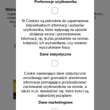
Preferencje użytkownika
Wahadlo 20 min
3D_MP-DP1
Sygnalizacja świetlna drogowa z
Radarowy wyświetlacz prędkości,
minutnikiem, tymczasowa, LED,
radar drogowy MP-DP1
Te Cookies są potrzebne do zapamiętania
bezprzewodowa, wahadłowa,
indywidualnych informacji i wyborów
lampy 20 cm - komplet
użytkownika, które wpływają na sposób
działania strony i prezentowania
informacji, np. liczba produktów na stronie,
kolejność ich wyświetlania, czy ostatnio
od 6226,88 zł
wyszukiwane frazy.
5062,50 zł netto
Dane statystyczne
do koszyka
zobacz
Cookie zawierające dane statystyczne
umożliwiają nam gromadzić anonimowe
informacje pomagające przeanalizować
zachowanie użytkowników na stronie, a
także m.in. dowiedzieć się, które treści są
najbardziej pożądane.
Dane marketingowe