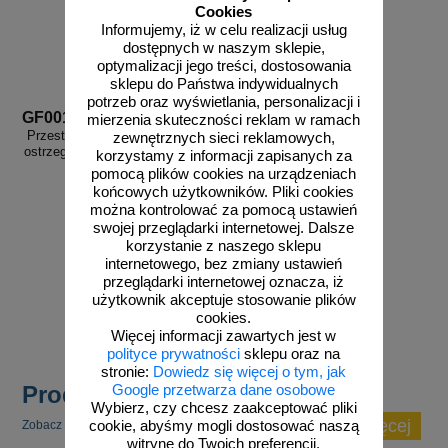
Cookies
Informujemy, iż w celu realizacji usług
dostępnych w naszym sklepie,
optymalizacji jego treści, dostosowania
sklepu do Państwa indywidualnych
potrzeb oraz wyświetlania, personalizacji i
GF001
mierzenia skuteczności reklam w ramach
Przestrzeń zamknięta - znak bhp
zewnętrznych sieci reklamowych,
ostrzegający, informujący - GF001
korzystamy z informacji zapisanych za
pomocą plików cookies na urządzeniach
końcowych użytkowników. Pliki cookies
można kontrolować za pomocą ustawień
swojej przeglądarki internetowej. Dalsze
korzystanie z naszego sklepu
od 2,96 zł
internetowego, bez zmiany ustawień
przeglądarki internetowej oznacza, iż
2,41 zł netto
użytkownik akceptuje stosowanie plików
do koszyka
cookies.
Więcej informacji zawartych jest w
polityce prywatności
sklepu oraz na
stronie:
Dowiedz się więcej o tym, jak
Produkty popularne
Google przetwarza dane osobowe
Wybierz, czy chcesz zaakceptować pliki
zobacz więcej
Zobacz inne popularne produkty w tej kategorii.
cookie, abyśmy mogli dostosować naszą
witrynę do Twoich preferencji.