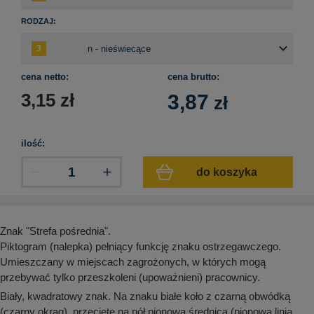
aków drogowych
trowe i hektometrowe
olejowe
wa na zimno
bramowe
RODZAJ:
e i piktogramy IMO
tura miejska
ci parkowe i miejskie - uliczne
cena netto:
cena brutto:
infrastruktury biurowo-magazynowej
e miejskie
3,15
zł
3,87
owery zewnętrzne
 biura
zł
gazynowe i oznakowanie regałów
hali produkcyjnej
rzwi
ilość:
rzylepne
 drzwi
do koszyka
Znak "Strefa pośrednia".
Piktogram (nalepka) pełniący funkcję znaku ostrzegawczego.
Umieszczany w miejscach zagrożonych, w których mogą
przebywać tylko przeszkoleni (upoważnieni) pracownicy.
Biały, kwadratowy znak. Na znaku białe koło z czarną obwódką
(czarny okrąg), przecięte na pół pionową średnicą (pionowa linia