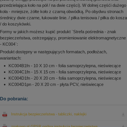
przedzielająca koło na pół / na dwie części). W dolnej częśći dużego
koła - mniejsze, żółte koło z czarną obwódką. Po obydwu stronach
średnicy dwie czarne, łukowate linie. / piłka tenisowa / piłka do kosza
/ do koszykówki.
Formy w jakich możesz kupić produkt `Strefa pośrednia - znak
bezpieczeństwa, ostrzegający, promieniowanie elektromagnetyczne
- KC004`:
Produkt dostępny w następujących formatach, podłożach,
wariantach:
KC004B1fn - 10 X 10 cm - folia samoprzylepna, nieświecące
KC004C1fn - 15 X 15 cm - folia samoprzylepna, nieświecące
KC004D1fn - 20 X 20 cm - folia samoprzylepna, nieświecące
KC004D1pn - 20 X 20 cm - płyta PCV, nieświecące
Do pobrania:
Instrukcja bezpieczeństwa - tabliczki, naklejki
znakowo.pl GPSR ogólna instrukcja bezpieczeństwa