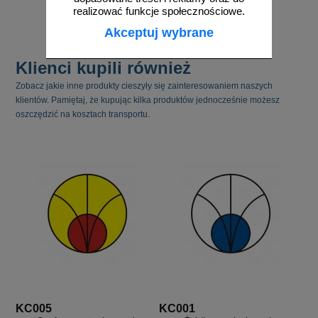
do koszyka
do koszyka
realizować funkcje społecznościowe.
Akceptuj wybrane
Klienci kupili również
Zobacz jakie inne produkty cieszyły się zainteresowaniem naszych
klientów. Pamiętaj, że kupując kilka produktów jednocześnie możesz
oszczędzić na kosztach transportu.
KC005
KC001