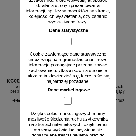
użytkownika, które wpływają na sposób
działania strony i prezentowania
informacji, np. liczba produktów na stronie,
kolejność ich wyświetlania, czy ostatnio
wyszukiwane frazy.
Dane statystyczne
Cookie zawierające dane statystyczne
umożliwiają nam gromadzić anonimowe
informacje pomagające przeanalizować
zachowanie użytkowników na stronie, a
także m.in. dowiedzieć się, które treści są
KC002
KC003
najbardziej pożądane.
Strefa bezpieczna - znak
Strefa niebezpieczna - znak
Dane marketingowe
bezpieczeństwa, ostrzegający,
bezpieczeństwa, ostrzegający,
promieniowanie
promieniowanie
elektromagnetyczne - KC002
elektromagnetyczne - KC003
Dzięki cookie marketingowych mamy
możliwość śledzenia ruchu użytkownika
od 3,87 zł
od 3,87 zł
na stronach internetowych, dzięki temu
możemy wyświetlać indywidualnie
3,15 zł netto
3,15 zł netto
dopasowane treści i reklamy oraz do