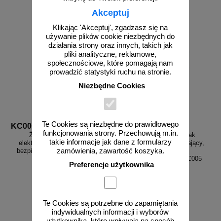
Akceptuj
Klikając 'Akceptuj', zgadzasz się na
używanie plików cookie niezbędnych do
działania strony oraz innych, takich jak
pliki analityczne, reklamowe,
społecznościowe, które pomagają nam
prowadzić statystyki ruchu na stronie.
Niezbędne Cookies
Te Cookies są niezbędne do prawidłowego
KC001
KC005
funkcjonowania strony. Przechowują m.in.
Źródło promieniowania
Strefa zagrożenia - znak
takie informacje jak dane z formularzy
elektromagnetycznego - znak
bezpieczeństwa, ostrzegający,
bezpieczeństwa, ostrzegający,
promieniowanie
zamówienia, zawartość koszyka.
promieniowanie
elektromagnetyczne - KC005
Preferencje użytkownika
elektromagnetyczne - KC001
od 3,87 zł
od 3,87 zł
Te Cookies są potrzebne do zapamiętania
3,15 zł netto
3,15 zł netto
indywidualnych informacji i wyborów
do koszyka
do koszyka