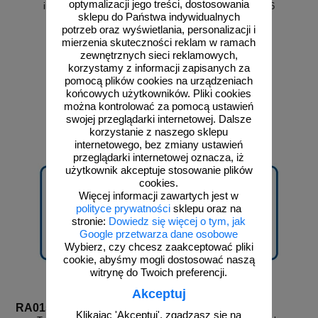
optymalizacji jego treści, dostosowania
informacyjny - PC607
informacyjny - RA006
sklepu do Państwa indywidualnych
potrzeb oraz wyświetlania, personalizacji i
mierzenia skuteczności reklam w ramach
zewnętrznych sieci reklamowych,
korzystamy z informacji zapisanych za
pomocą plików cookies na urządzeniach
od 17,16 zł
od 3,23 zł
końcowych użytkowników. Pliki cookies
13,95 zł netto
2,63 zł netto
można kontrolować za pomocą ustawień
do koszyka
do koszyka
swojej przeglądarki internetowej. Dalsze
korzystanie z naszego sklepu
internetowego, bez zmiany ustawień
przeglądarki internetowej oznacza, iż
użytkownik akceptuje stosowanie plików
cookies.
Więcej informacji zawartych jest w
polityce prywatności
sklepu oraz na
stronie:
Dowiedz się więcej o tym, jak
Google przetwarza dane osobowe
Wybierz, czy chcesz zaakceptować pliki
cookie, abyśmy mogli dostosować naszą
witrynę do Twoich preferencji.
Akceptuj
RA015
RA016
Klikając 'Akceptuj', zgadzasz się na