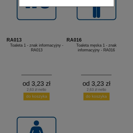
RA013
RA016
Toaleta 1 - znak informacyjny -
Toaleta męska 1 - znak
RA013
informacyjny - RA016
od 3,23 zł
od 3,23 zł
2,63 zł netto
2,63 zł netto
do koszyka
do koszyka