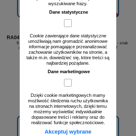
wyszukiwane frazy.
Dane statystyczne
Cookie zawierające dane statystyczne
RA047
RA507
umożliwiają nam gromadzić anonimowe
Kosz na odpadki - znak
Zakaz wprowadzania psów - znak
informacje pomagające przeanalizować
informacyjny - RA047
informacyjny - RA507
zachowanie użytkowników na stronie, a
także m.in. dowiedzieć się, które treści są
najbardziej pożądane.
Dane marketingowe
od 3,23 zł
od 3,23 zł
2,63 zł netto
2,63 zł netto
do koszyka
do koszyka
Dzięki cookie marketingowych mamy
możliwość śledzenia ruchu użytkownika
na stronach internetowych, dzięki temu
możemy wyświetlać indywidualnie
dopasowane treści i reklamy oraz do
realizować funkcje społecznościowe.
Akceptuj wybrane