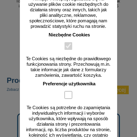
Toaleta damska 1 - znak
Toaleta męska 1 - znak
używanie plików cookie niezbędnych do
informacyjny - RA015
informacyjny - RA016
działania strony oraz innych, takich jak
pliki analityczne, reklamowe,
społecznościowe, które pomagają nam
prowadzić statystyki ruchu na stronie.
Niezbędne Cookies
od 3,23 zł
od 3,23 zł
2,63 zł netto
2,63 zł netto
do koszyka
do koszyka
Te Cookies są niezbędne do prawidłowego
funkcjonowania strony. Przechowują m.in.
takie informacje jak dane z formularzy
zamówienia, zawartość koszyka.
Produkty popularne
Preferencje użytkownika
zobacz więcej
Zobacz inne popularne produkty w tej kategorii.
Te Cookies są potrzebne do zapamiętania
indywidualnych informacji i wyborów
użytkownika, które wpływają na sposób
działania strony i prezentowania
informacji, np. liczba produktów na stronie,
kolejność ich wyświetlania, czy ostatnio