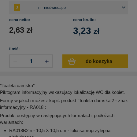
aków drogowych
trowe i hektometrowe
olejowe
wa na zimno
bramowe
e i piktogramy IMO
cena netto:
cena brutto:
tura miejska
2,63
zł
3,23
zł
ci parkowe i miejskie - uliczne
infrastruktury biurowo-magazynowej
e miejskie
owery zewnętrzne
 biura
gazynowe i oznakowanie regałów
ilość:
hali produkcyjnej
rzwi
do koszyka
rzylepne
 drzwi
"Toaleta damska"
Piktogram informacyjny wskazujący lokalizację WC dla kobiet.
Formy w jakich możesz kupić produkt `Toaleta damska 2 - znak
informacyjny - RA018`:
Produkt dostępny w następujących formatach, podłożach,
wariantach:
RA018B2fn - 10,5 X 10,5 cm - folia samoprzylepna,