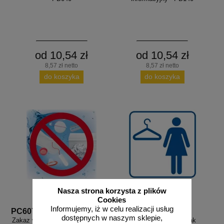
od 10,54 zł
od 10,54 zł
8,57 zł netto
8,57 zł netto
do koszyka
do koszyka
Nasza strona korzysta z plików
Cookies
Informujemy, iż w celu realizacji usług
PC607
RA006
dostępnych w naszym sklepie,
Zakaz wrzucania do toalety - znak
Szatnia damska - znak