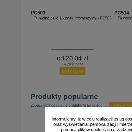
PC503
PC514
Tu wolno palić 1 - znak informacyjny - PC503
Tu wolno
od 20,04 zł
16,29 zł netto
do koszyka
Produkty popularne
zobacz 
Zobacz inne popularne produkty w tej kategorii.
Informujemy, iż w celu realizacji usług 
oraz wyświetlania, personalizacji i mie
pomocą plików cookies na urządzeni