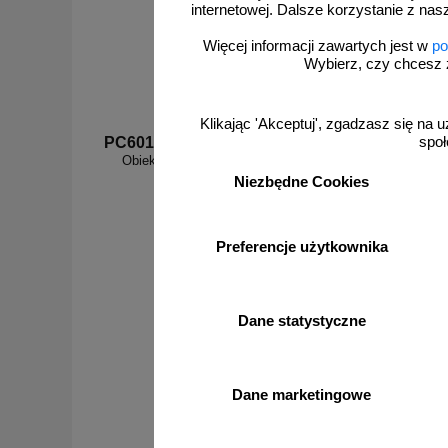
internetowej. Dalsze korzystanie z nas
Więcej informacji zawartych jest w
po
Wybierz, czy chcesz 
Klikając 'Akceptuj', zgadzasz się na u
społ
PC601
PC400
Obiekt monitorowany - znak informacyjny -
Posprząta
PC601
Niezbędne Cookies
Preferencje użytkownika
od 25,73 zł
20,92 zł netto
Dane statystyczne
do koszyka
Dane marketingowe