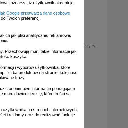
etowej oznacza, iż użytkownik akceptuje
 jak Google przetwarza dane osobowe
o Twoich preferencji.
akich jak pliki analityczne, reklamowe,
onie.
PC107
nicznych
Zakaz wjazdu na rowerach - znak informacyjny -
 PC512
PC107
. Przechowują m.in. takie informacje jak
rtość koszyka.
formacji i wyborów użytkownika, które
np. liczba produktów na stronie, kolejność
ukiwane frazy.
od 20,04 zł
adzić anonimowe informacje pomagające
16,29 zł netto
m.in. dowiedzieć się, które treści są
do koszyka
 użytkownika na stronach internetowych,
ci i reklamy oraz do realizować funkcje