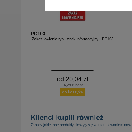
PC103
Zakaz łowienia ryb - znak informacyjny - PC103
od 20,04 zł
16,29 zł netto
do koszyka
Klienci kupili również
Zobacz jakie inne produkty cieszyły się zainteresowaniem nasz