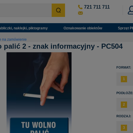
721 711 711
abliczki, naklejki, piktogramy
Oznakowanie obiektów
Sprzęt P
ne na zamówienie
 palić 2 - znak informacyjny - PC504
FORMAT:
PODŁOŻE
RODZAJ: