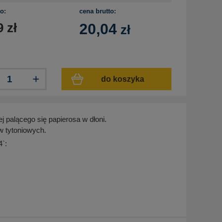
o:
cena brutto:
9
zł
20,04
zł
do koszyka
j palącego się papierosa w dłoni.
w tytoniowych.
4`: