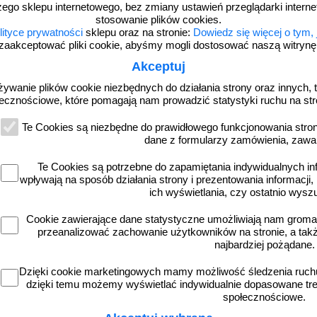
zego sklepu internetowego, bez zmiany ustawień przeglądarki intern
stosowanie plików cookies.
lityce prywatności
sklepu oraz na stronie:
Dowiedz się więcej o tym,
zaakceptować pliki cookie, abyśmy mogli dostosować naszą witrynę d
Akceptuj
żywanie plików cookie niezbędnych do działania strony oraz innych, t
ecznościowe, które pomagają nam prowadzić statystyki ruchu na str
PC512
j po swoim psie - znak informacyjny -
Palenie tytoniu i papierosów elektro
PC400
zabronione - znak informacyjny -
Te Cookies są niezbędne do prawidłowego funkcjonowania strony
dane z formularzy zamówienia, zawa
Te Cookies są potrzebne do zapamiętania indywidualnych in
wpływają na sposób działania strony i prezentowania informacji, 
ich wyświetlania, czy ostatnio wysz
od 20,04 zł
od 20,04 zł
Cookie zawierające dane statystyczne umożliwiają nam grom
16,29 zł netto
16,29 zł netto
przeanalizować zachowanie użytkowników na stronie, a także 
do koszyka
do koszyka
najbardziej pożądane.
Dzięki cookie marketingowych mamy możliwość śledzenia ruchu
dzięki temu możemy wyświetlać indywidualnie dopasowane treś
społecznościowe.