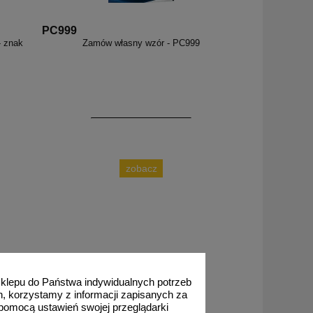
PC999
- znak
Zamów własny wzór - PC999
zobacz
 sklepu do Państwa indywidualnych potrzeb
h, korzystamy z informacji zapisanych za
pomocą ustawień swojej przeglądarki