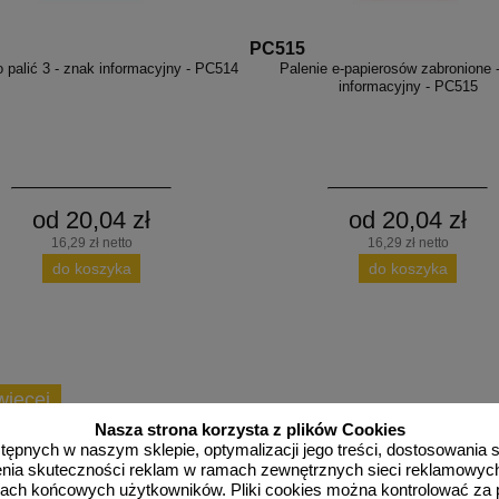
PC515
 palić 3 - znak informacyjny - PC514
Palenie e-papierosów zabronione 
informacyjny - PC515
od 20,04 zł
od 20,04 zł
16,29 zł netto
16,29 zł netto
do koszyka
do koszyka
więcej
Nasza strona korzysta z plików Cookies
dostępnych w naszym sklepie, optymalizacji jego treści, dostosowania
rzenia skuteczności reklam w ramach zewnętrznych sieci reklamowyc
ach końcowych użytkowników. Pliki cookies można kontrolować za 