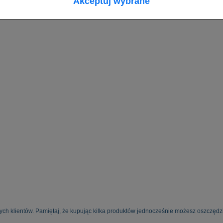
Akceptuj wybrane
ych klientów. Pamiętaj, że kupując kilka produktów jednocześnie możesz oszczędzi