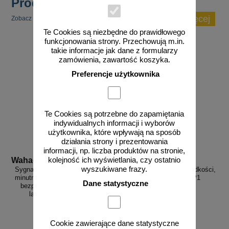
Produkty popularne
zobacz więcej
Zobacz inne popularne produkty w tej kategorii.
Te Cookies są niezbędne do prawidłowego
funkcjonowania strony. Przechowują m.in.
takie informacje jak dane z formularzy
zamówienia, zawartość koszyka.
Preferencje użytkownika
Te Cookies są potrzebne do zapamiętania
indywidualnych informacji i wyborów
użytkownika, które wpływają na sposób
działania strony i prezentowania
informacji, np. liczba produktów na stronie,
kolejność ich wyświetlania, czy ostatnio
Wahadlo 20 min
3D_MP-DP1
wyszukiwane frazy.
Sygnalizacja świetlna drogowa z
Radarowy wyświetlacz prędkości,
minutnikiem, tymczasowa, LED,
radar drogowy MP-DP1
Dane statystyczne
bezprzewodowa, wahadłowa,
lampy 20 cm - komplet
Cookie zawierające dane statystyczne