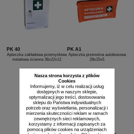
PK 40
PK A1
Apteczka zakładowa przemysłowa
Apteczka przenośna autobusowa
metalowa ścienna 36x22x12
28x15x5
Nasza strona korzysta z plików
Cookies
Informujemy, iż w celu realizacji usług
dostępnych w naszym sklepie,
od 123,12 zł
od 61,56 zł
optymalizacji jego treści, dostosowania
114,00 zł netto
57,00 zł netto
sklepu do Państwa indywidualnych
do koszyka
do koszyka
potrzeb oraz wyświetlania, personalizacji i
mierzenia skuteczności reklam w ramach
zewnętrznych sieci reklamowych,
korzystamy z informacji zapisanych za
pomocą plików cookies na urządzeniach