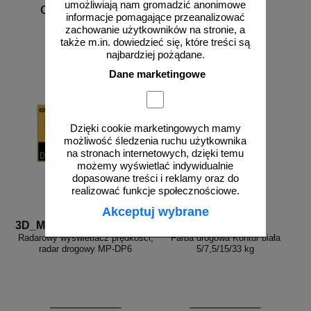
umożliwiają nam gromadzić anonimowe
od 6226,88 zł
informacje pomagające przeanalizować
5062,50 zł netto
zachowanie użytkowników na stronie, a
do koszyka
zobacz
także m.in. dowiedzieć się, które treści są
najbardziej pożądane.
Dane marketingowe
Dzięki cookie marketingowych mamy
możliwość śledzenia ruchu użytkownika
na stronach internetowych, dzięki temu
możemy wyświetlać indywidualnie
dopasowane treści i reklamy oraz do
realizować funkcje społecznościowe.
Akceptuj wybrane
3D_MP-DP6
FR_338
Radarowy wyświetlacz prędkości,
Farba drogowa Kontur biała
radar drogowy MP-DP6
5/7,5/15/33 kg