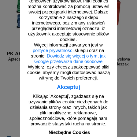
końcowych użytkowników. Pliki cookies
można kontrolować za pomocą ustawień
swojej przeglądarki internetowej. Dalsze
korzystanie z naszego sklepu
internetowego, bez zmiany ustawień
przeglądarki internetowej oznacza, iż
użytkownik akceptuje stosowanie plików
cookies.
Więcej informacji zawartych jest w
polityce prywatności
sklepu oraz na
PK ABD
PK K-15
stronie:
Dowiedz się więcej o tym, jak
Apteczka przenośna autobusowa
Apteczka zakładowa przemysłowa
Google przetwarza dane osobowe
26x17x8 mocowanie
przenośna 33x24,5x12,5 wieszak
Wybierz, czy chcesz zaakceptować pliki
na ścianę
cookie, abyśmy mogli dostosować naszą
witrynę do Twoich preferencji.
Akceptuj
Klikając 'Akceptuj', zgadzasz się na
od 63,72 zł
od 114,48 zł
używanie plików cookie niezbędnych do
59,00 zł netto
106,00 zł netto
działania strony oraz innych, takich jak
do koszyka
do koszyka
pliki analityczne, reklamowe,
społecznościowe, które pomagają nam
prowadzić statystyki ruchu na stronie.
Niezbędne Cookies